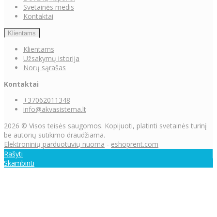
Svetainės medis
Kontaktai
Klientams
Klientams
Užsakymų istorija
Norų sąrašas
Kontaktai
+37062011348
info@akvasistema.lt
2026 © Visos teisės saugomos. Kopijuoti, platinti svetainės turinį
be autorių sutikimo draudžiama.
Elektroninių parduotuvių nuoma
-
eshoprent.com
Rašyti
Skambinti