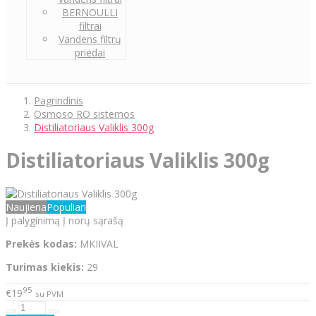
BERNOULLI
filtrai
Vandens filtrų
priedai
Pagrindinis
Osmoso RO sistemos
Distiliatoriaus Valiklis 300g
Distiliatoriaus Valiklis 300g
Naujiena
Populiari
Į palyginimą
Į norų sąrašą
Prekės kodas:
MKIIVAL
Turimas kiekis:
29
95
€19
su PVM