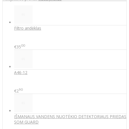
Filtro andėklas
00
€35
A46-12
90
€2
IŠMANAUS VANDENS NUOTĖKIO DETEKTORIAUS PRIEDAS
SOM GUARD