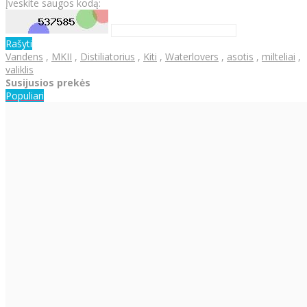
Įveskite saugos kodą:
Rašyti
Vandens
,
MKII
,
Distiliatorius
,
Kiti
,
Waterlovers
,
asotis
,
milteliai
,
valiklis
Susijusios prekės
Populiari