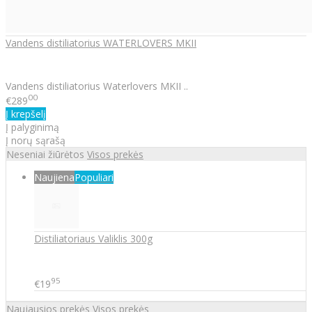
Vandens distiliatorius WATERLOVERS MKII
Vandens distiliatorius Waterlovers MKII ..
00
€289
Į krepšelį
Į palyginimą
Į norų sąrašą
Neseniai žiūrėtos
Visos prekės
Naujiena
Populiari
Distiliatoriaus Valiklis 300g
95
€19
Naujausios prekės
Visos prekės