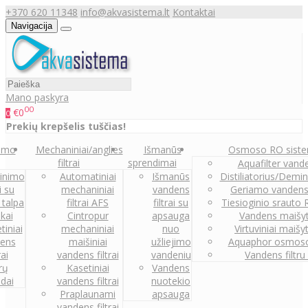
+370 620 11348
info@akvasistema.lt
Kontaktai
Navigacija
Mano paskyra
00
€0
0
Prekių krepšelis tuščias!
nimo
Mechaniniai/anglies
Išmanūs
Osmoso RO sist
filtrai
sprendimai
Aquafilter vanden
inimo
Automatiniai
Išmanūs
Distiliatorius/Demi
ai su
mechaniniai
vandens
Geriamo vandens
 talpa
filtrai AFS
filtrai su
Tiesioginio srauto
kai
Cintropur
apsauga
Vandens maišy
tiniai
mechaniniai
nuo
Virtuviniai maišy
ens
maišiniai
užliejimo
Aquaphor osmoso
rai
vandens filtrai
vandeniu
Vandens filtru
trų
Kasetiniai
Vandens
ldai
vandens filtrai
nuotekio
Praplaunami
apsauga
vandens filtrai