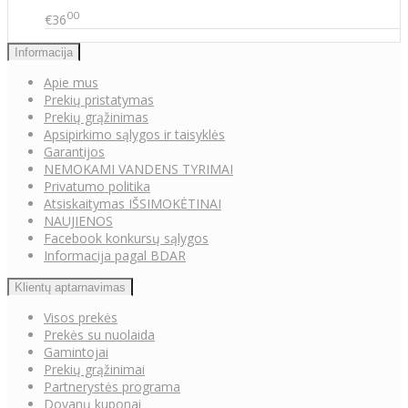
00
€36
Informacija
Apie mus
Prekių pristatymas
Prekių grąžinimas
Apsipirkimo sąlygos ir taisyklės
Garantijos
NEMOKAMI VANDENS TYRIMAI
Privatumo politika
Atsiskaitymas IŠSIMOKĖTINAI
NAUJIENOS
Facebook konkursų sąlygos
Informacija pagal BDAR
Klientų aptarnavimas
Visos prekės
Prekės su nuolaida
Gamintojai
Prekių grąžinimai
Partnerystės programa
Dovanų kuponai