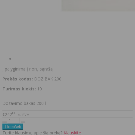
Į palyginimą
Į norų sąrašą
Prekės kodas:
DOZ BAK 200
Turimas kiekis:
10
Dozavimo bakas 200 l
00
€242
su PVM
Turite klausimų apie šią prekę?
Klauskite