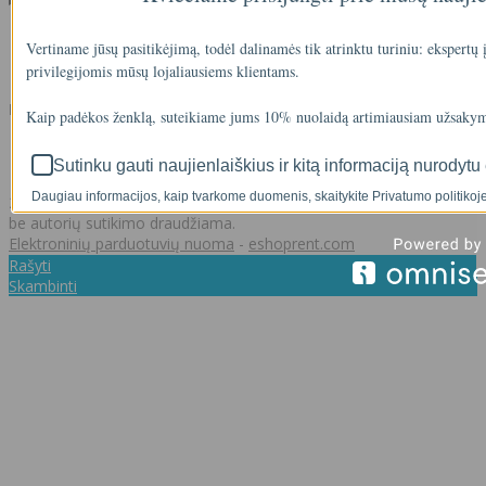
Klientams
Vertiname jūsų pasitikėjimą, todėl dalinamės tik atrinktu turiniu: ekspertų
Užsakymų istorija
privilegijomis mūsų lojaliausiems klientams.
Norų sąrašas
Kontaktai
Kaip padėkos ženklą, suteikiame jums 10% nuolaidą artimiausiam užsakym
+37062011348
info@akvasistema.lt
Sutinku gauti naujienlaiškius ir kitą informaciją nurodytu 
Daugiau informacijos, kaip tvarkome duomenis, skaitykite Privatumo politikoje
2026 © Visos teisės saugomos. Kopijuoti, platinti svetainės turinį
be autorių sutikimo draudžiama.
Elektroninių parduotuvių nuoma
-
eshoprent.com
Rašyti
Skambinti