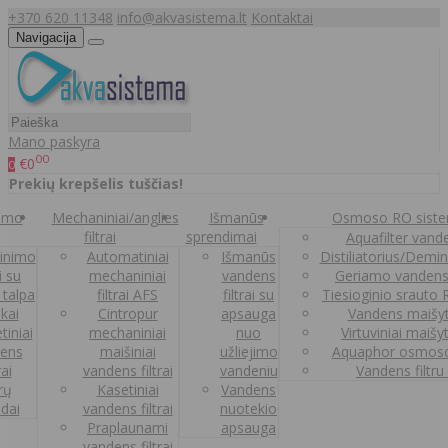
+370 620 11348
info@akvasistema.lt
Kontaktai
Navigacija
Mano paskyra
00
€0
0
Prekių krepšelis tuščias!
nimo
Mechaniniai/anglies
Išmanūs
Osmoso RO sist
filtrai
sprendimai
Aquafilter vanden
inimo
Automatiniai
Išmanūs
Distiliatorius/Demi
ai su
mechaniniai
vandens
Geriamo vandens
 talpa
filtrai AFS
filtrai su
Tiesioginio srauto
kai
Cintropur
apsauga
Vandens maišy
tiniai
mechaniniai
nuo
Virtuviniai maišy
ens
maišiniai
užliejimo
Aquaphor osmoso
rai
vandens filtrai
vandeniu
Vandens filtru
trų
Kasetiniai
Vandens
ldai
vandens filtrai
nuotekio
Praplaunami
apsauga
vandens filtrai