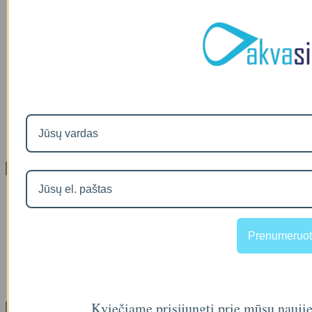
Apie mus
Prekių pristatymas
Prekių grąžinimas
Apsipirkimo sąlygos ir taisyklės
Garantijos
NEMOKAMI VANDENS TYRIMAI
Privatumo politika
Atsiskaitymas IŠSIMOKĖTINAI
NAUJIENOS
Facebook konkursų sąlygos
Informacija pagal BDAR
Klientų aptarnavimas
Visos prekės
Prekės su nuolaida
Gamintojai
Prekių grąžinimai
Prenumeruot
Partnerystės programa
Dovanų kuponai
Svetainės medis
Kontaktai
Kviečiame prisijungti prie mūsų nauji
Klientams