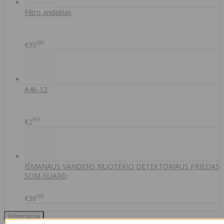
Filtro andėklas
00
€35
A46-12
90
€2
IŠMANAUS VANDENS NUOTĖKIO DETEKTORIAUS PRIEDAS
SOM GUARD
00
€36
Informacija