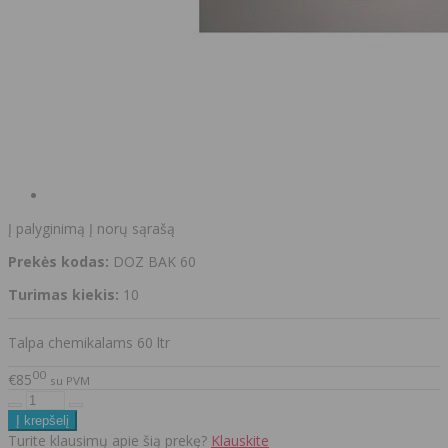
Į palyginimą
Į norų sąrašą
Prekės kodas:
DOZ BAK 60
Turimas kiekis:
10
Talpa chemikalams 60 ltr
00
€85
su PVM
Turite klausimų apie šią prekę?
Klauskite