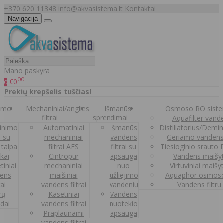
+370 620 11348
info@akvasistema.lt
Kontaktai
Navigacija
Mano paskyra
00
€0
0
Prekių krepšelis tuščias!
nimo
Mechaniniai/anglies
Išmanūs
Osmoso RO sist
filtrai
sprendimai
Aquafilter vanden
inimo
Automatiniai
Išmanūs
Distiliatorius/Demi
ai su
mechaniniai
vandens
Geriamo vandens
 talpa
filtrai AFS
filtrai su
Tiesioginio srauto
kai
Cintropur
apsauga
Vandens maišy
tiniai
mechaniniai
nuo
Virtuviniai maišy
ens
maišiniai
užliejimo
Aquaphor osmoso
rai
vandens filtrai
vandeniu
Vandens filtru
trų
Kasetiniai
Vandens
ldai
vandens filtrai
nuotekio
Praplaunami
apsauga
vandens filtrai