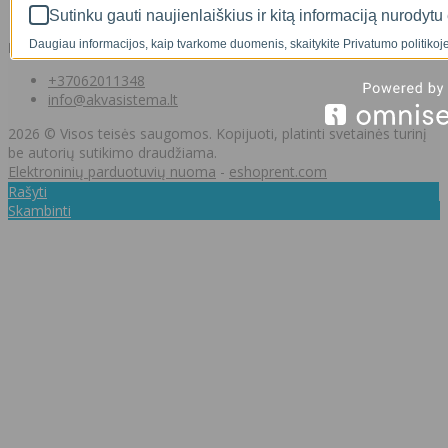
Norų sąrašas
Sutinku gauti naujienlaiškius ir kitą informaciją nurodytu 
Daugiau informacijos, kaip tvarkome duomenis, skaitykite Privatumo politikoje
Kontaktai
+37062011348
info@akvasistema.lt
2026 © Visos teisės saugomos. Kopijuoti, platinti svetainės turinį
be autorių sutikimo draudžiama.
Elektroninių parduotuvių nuoma
-
eshoprent.com
Rašyti
Skambinti