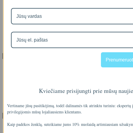
Prekių grąžinimas
Apsipirkimo sąlygos ir taisyklės
Garantijos
NEMOKAMI VANDENS TYRIMAI
Privatumo politika
Atsiskaitymas IŠSIMOKĖTINAI
NAUJIENOS
Facebook konkursų sąlygos
Informacija pagal BDAR
Klientų aptarnavimas
Prenumeruot
Visos prekės
Prekės su nuolaida
Gamintojai
Prekių grąžinimai
Partnerystės programa
Kviečiame prisijungti prie mūsų nauji
Dovanų kuponai
Svetainės medis
Vertiname jūsų pasitikėjimą, todėl dalinamės tik atrinktu turiniu: ekspertų
Kontaktai
privilegijomis mūsų lojaliausiems klientams.
Klientams
Kaip padėkos ženklą, suteikiame jums 10% nuolaidą artimiausiam užsakym
Klientams
Užsakymų istorija