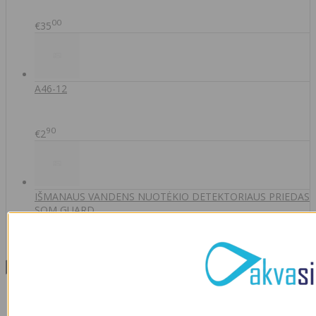
00
€35
A46-12
90
€2
IŠMANAUS VANDENS NUOTĖKIO DETEKTORIAUS PRIEDAS
SOM GUARD
00
€36
Informacija
Apie mus
Prekių pristatymas