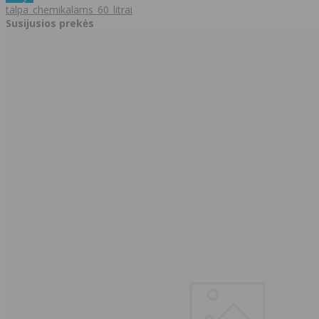
talpa_chemikalams_60_litrai
Susijusios prekės