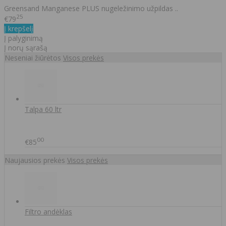
Greensand Manganese PLUS nugeležinimo užpildas ..
25
€79
Į krepšelį
Į palyginimą
Į norų sąrašą
Neseniai žiūrėtos
Visos prekės
Talpa 60 ltr
00
€85
Naujausios prekės
Visos prekės
Filtro andėklas