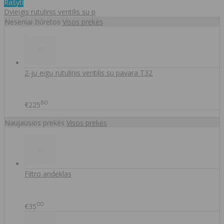
Rašyti
Dvieigis rutulinis ventilis su p
Neseniai žiūrėtos
Visos prekės
2-jų eigų rutulinis ventilis su pavara T32
80
€225
Naujausios prekės
Visos prekės
Filtro andėklas
00
€35