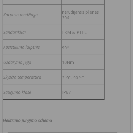
nerūdijantis plienas
Korpuso medžiaga
304
Sandarikliai
FKM & PTFE
o
Apsisukimo laipsnis
90
Uždarymo jėga
10Nm
o
o
Skys
čio temperatūra
2
C- 90
C
Saugumo klas
ė
IP67
Elektrinio jungimo schema