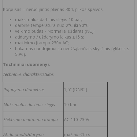
Korpusas – nerūdijantis plienas 304, pilkos spalvos.
maksimalus darbinis slėgis 10 bar;
darbinė temperatūra nuo 2°C iki 90°C;
veikimo būdas - Normaliai uždaras (NC);
atidarymo / uždarymo laikas ≤15 s;
maitinimo įtampa 230V AC;
tinkamas naudojimui su neužšąlančiais skysčiais (glikolis ≤
50%).
Techniniai duomenys
Techninės charakteristikos
Pajungimo diametras
1,5” (DN32)
Maksimalus darbinis sl
ėgis
10 bar
Elektrinio maitinimo įtampa
AC 110-230V
Atidarymo/uždarymo
mažiau ≤15 s