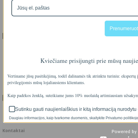
Privatumo politika
Atsiskaitymas IŠSIMOKĖTINAI
NAUJIENOS
Facebook konkursų sąlygos
Informacija pagal BDAR
Prenumeruot
Klientų aptarnavimas
Visos prekės
Prekės su nuolaida
Gamintojai
Kviečiame prisijungti prie mūsų nauji
Prekių grąžinimai
Partnerystės programa
Dovanų kuponai
Vertiname jūsų pasitikėjimą, todėl dalinamės tik atrinktu turiniu: ekspertų
Svetainės medis
privilegijomis mūsų lojaliausiems klientams.
Kontaktai
Kaip padėkos ženklą, suteikiame jums 10% nuolaidą artimiausiam užsakym
Klientams
Klientams
Sutinku gauti naujienlaiškius ir kitą informaciją nurodytu 
Užsakymų istorija
Daugiau informacijos, kaip tvarkome duomenis, skaitykite Privatumo politikoje
Norų sąrašas
Kontaktai