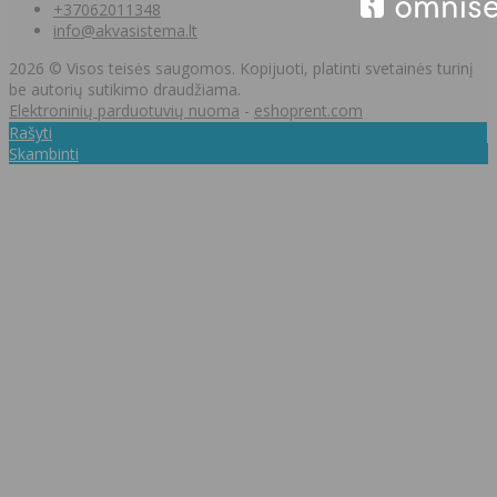
+37062011348
info@akvasistema.lt
2026 © Visos teisės saugomos. Kopijuoti, platinti svetainės turinį
be autorių sutikimo draudžiama.
Elektroninių parduotuvių nuoma
-
eshoprent.com
Rašyti
Skambinti