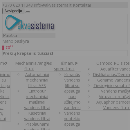
+370 620 11348
info@akvasistema.lt
Kontaktai
Navigacija
Mano paskyra
00
€0
0
Prekių krepšelis tuščias!
nimo
Mechaniniai/anglies
Išmanūs
Osmoso RO sist
filtrai
sprendimai
Aquafilter vanden
inimo
Automatiniai
Išmanūs
Distiliatorius/Demi
ai su
mechaniniai
vandens
Geriamo vandens
 talpa
filtrai AFS
filtrai su
Tiesioginio srauto
kai
Cintropur
apsauga
Vandens maišy
tiniai
mechaniniai
nuo
Virtuviniai maišy
ens
maišiniai
užliejimo
Aquaphor osmoso
rai
vandens filtrai
vandeniu
Vandens filtru
trų
Kasetiniai
Vandens
ldai
vandens filtrai
nuotekio
Praplaunami
apsauga
vandens filtrai