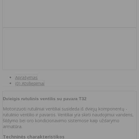
Aprašymas
(0) Atsiliepimai
Dvieigis rutulinis ventilis su pavara T32
Motorizuoti rutuliniai ventiliai susideda iš dviejų komponentų -
rutulinio ventilio ir pavaros. Ventiliai yra skirti naudojimui vandens,
šildymo bei oro kondicionavimo sistemose kaip uždarymo
armatūra.
Techninės charakteristikos