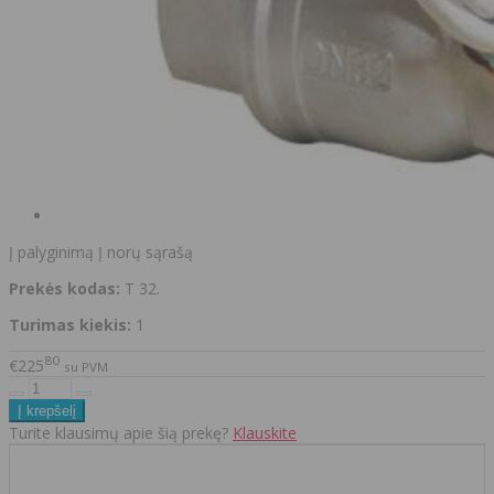
Į palyginimą
Į norų sąrašą
Prekės kodas:
T 32.
Turimas kiekis:
1
80
€225
su PVM
Turite klausimų apie šią prekę?
Klauskite