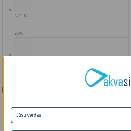
A46-12
90
€2
IŠMANAUS VANDENS NUOTĖKIO DETEKTORIAUS PRIEDAS
SOM GUARD
00
€36
Informacija
Apie mus
Prekių pristatymas
Prekių grąžinimas
Apsipirkimo sąlygos ir taisyklės
Garantijos
NEMOKAMI VANDENS TYRIMAI