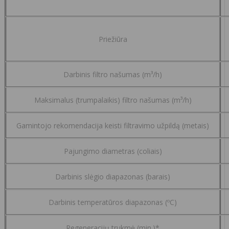
Priežiūra
Darbinis filtro našumas (m³/h)
Maksimalus (trumpalaikis) filtro našumas (m³/h)
Gamintojo rekomendacija keisti filtravimo užpildą (metais)
Pajungimo diametras (coliais)
Darbinis slėgio diapazonas (barais)
Darbinis temperatūros diapazonas (ºC)
Regeneracijų trukmė (min.)*