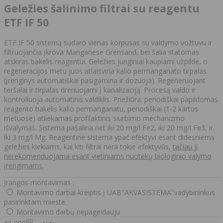
Geležies šalinimo filtrai su reagentu
ETF IF 50
ETF IF 50 sistemą sudaro vienas korpusas su valdymo vožtuvu ir
filtruojančia įkrova Manganese Grensand, bei šalia statomas
atskiras bakelis reagentui. Geležies junginiai kaupiami užpilde, o
regeneracijos metu juos atlaisvina kalio permanganato tirpalas
(įrenginys automatiškai pasigamina ir dozuoja). Regeneruojant
teršalai ir tirpalas drenuojami į kanalizaciją. Procesą valdo ir
kontroliuoja automatinis valdiklis. Priežiūra: periodiškai papildomas
reagento bakelis kalio permanganatu, periodiškai (1-2 kartus
metuose) atliekamas profilaktinis siurbimo mechanizmo
išvalymas. Sistema pašalina net iki 20 mg/l Fe2, iki 20 mg/l Fe3, ir
iki 3 mg/l Mg. Reagentinė sistema ypač efektyvi esant didesniems
geležies kiekiams, kai kiti filtrai nėra tokie efektyvūs,
tačiau ji
nerekomenduojama esant vietiniams nuotėkų biologinio valymo
įrengimams.
Įrangos montavimas :
Montavimo darbai-kreiptis į UAB"AKVASISTEMA"vadybininkus
pasirinktam mieste.
Montavimo darbų nepageidauju
00