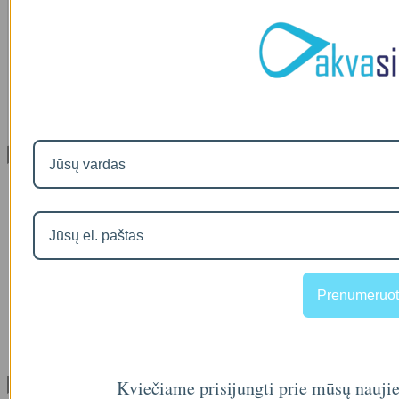
IŠMANAUS VANDENS NUOTĖKIO DETEKTORIAUS PRIEDAS
SOM GUARD
00
€36
Informacija
Apie mus
Prekių pristatymas
Prekių grąžinimas
Apsipirkimo sąlygos ir taisyklės
Garantijos
NEMOKAMI VANDENS TYRIMAI
Privatumo politika
Prenumeruot
Atsiskaitymas IŠSIMOKĖTINAI
NAUJIENOS
Facebook konkursų sąlygos
Informacija pagal BDAR
Kviečiame prisijungti prie mūsų nauji
Klientų aptarnavimas