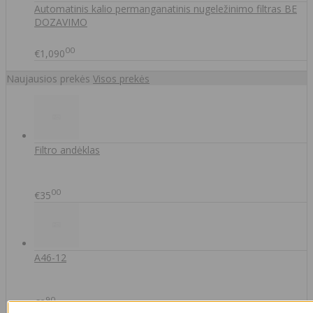
Automatinis kalio permanganatinis nugeležinimo filtras BE
DOZAVIMO
00
€1,090
Naujausios prekės
Visos prekės
Filtro andėklas
00
€35
A46-12
90
€2