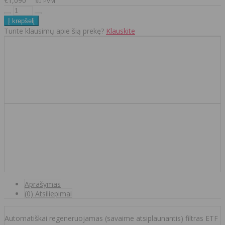
€1,090
su PVM
Turite klausimų apie šią prekę?
Klauskite
Aprašymas
(0) Atsiliepimai
Automatiškai regeneruojamas (savaime atsiplaunantis) filtras ETF