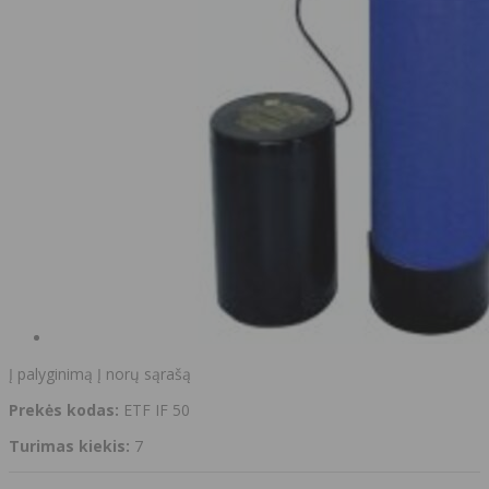
Į palyginimą
Į norų sąrašą
Prekės kodas:
ETF IF 50
Turimas kiekis:
7