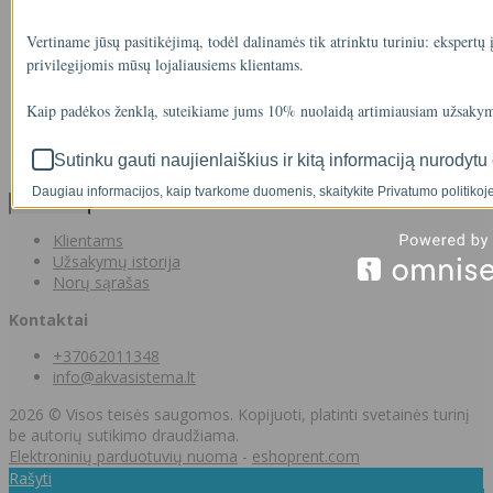
Visos prekės
Prekės su nuolaida
Vertiname jūsų pasitikėjimą, todėl dalinamės tik atrinktu turiniu: ekspertų
Gamintojai
privilegijomis mūsų lojaliausiems klientams.
Prekių grąžinimai
Partnerystės programa
Kaip padėkos ženklą, suteikiame jums 10% nuolaidą artimiausiam užsakym
Dovanų kuponai
Svetainės medis
Sutinku gauti naujienlaiškius ir kitą informaciją nurodytu 
Kontaktai
Daugiau informacijos, kaip tvarkome duomenis, skaitykite Privatumo politikoje
Klientams
Klientams
Užsakymų istorija
Norų sąrašas
Kontaktai
+37062011348
info@akvasistema.lt
2026 © Visos teisės saugomos. Kopijuoti, platinti svetainės turinį
be autorių sutikimo draudžiama.
Elektroninių parduotuvių nuoma
-
eshoprent.com
Rašyti