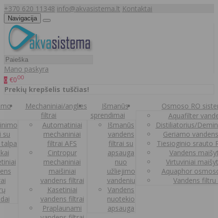
+370 620 11348
info@akvasistema.lt
Kontaktai
Navigacija
Mano paskyra
00
€0
0
Prekių krepšelis tuščias!
nimo
Mechaniniai/anglies
Išmanūs
Osmoso RO sist
filtrai
sprendimai
Aquafilter vanden
inimo
Automatiniai
Išmanūs
Distiliatorius/Demi
ai su
mechaniniai
vandens
Geriamo vandens
 talpa
filtrai AFS
filtrai su
Tiesioginio srauto
kai
Cintropur
apsauga
Vandens maišy
tiniai
mechaniniai
nuo
Virtuviniai maišy
ens
maišiniai
užliejimo
Aquaphor osmoso
rai
vandens filtrai
vandeniu
Vandens filtru
trų
Kasetiniai
Vandens
ldai
vandens filtrai
nuotekio
Praplaunami
apsauga
vandens filtrai