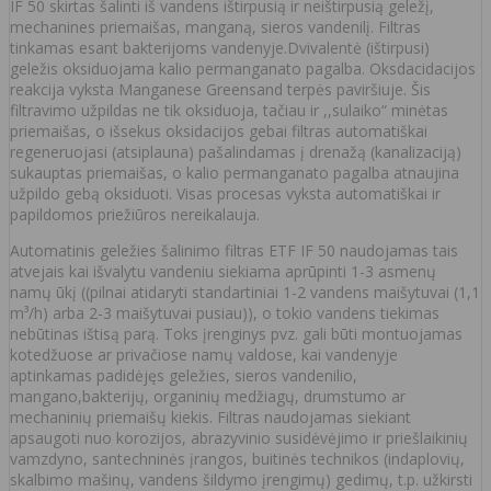
IF 50 skirtas šalinti iš vandens ištirpusią ir neištirpusią geležį,
mechanines priemaišas, manganą, sieros vandenilį. Filtras
tinkamas esant bakterijoms vandenyje.Dvivalentė (ištirpusi)
geležis oksiduojama kalio permanganato pagalba. Oksdacidacijos
reakcija vyksta Manganese Greensand terpės paviršiuje. Šis
filtravimo užpildas ne tik oksiduoja, tačiau ir ,,sulaiko“ minėtas
priemaišas, o išsekus oksidacijos gebai filtras automatiškai
regeneruojasi (atsiplauna) pašalindamas į drenažą (kanalizaciją)
sukauptas priemaišas, o kalio permanganato pagalba atnaujina
užpildo gebą oksiduoti. Visas procesas vyksta automatiškai ir
papildomos priežiūros nereikalauja.
Automatinis geležies šalinimo filtras ETF IF 50 naudojamas tais
atvejais kai išvalytu vandeniu siekiama aprūpinti 1-3 asmenų
namų ūkį ((pilnai atidaryti standartiniai 1-2 vandens maišytuvai (1,1
m³/h) arba 2-3 maišytuvai pusiau)), o tokio vandens tiekimas
nebūtinas ištisą parą. Toks įrenginys pvz. gali būti montuojamas
kotedžuose ar privačiose namų valdose, kai vandenyje
aptinkamas padidėjęs geležies, sieros vandenilio,
mangano,bakterijų, organinių medžiagų, drumstumo ar
mechaninių priemaišų kiekis. Filtras naudojamas siekiant
apsaugoti nuo korozijos, abrazyvinio susidėvėjimo ir priešlaikinių
vamzdyno, santechninės įrangos, buitinės technikos (indaplovių,
skalbimo mašinų, vandens šildymo įrengimų) gedimų, t.p. užkirsti