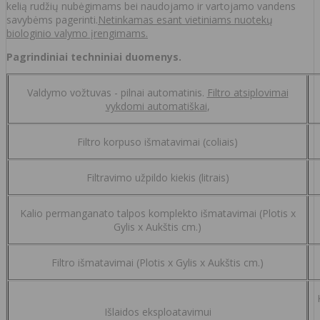
kelią rudžių nubėgimams bei naudojamo ir vartojamo vandens
savybėms pagerinti.
Netinkamas esant vietiniams nuotekų
biologinio valymo įrengimams.
Pagrindiniai techniniai duomenys.
Valdymo vožtuvas - pilnai automatinis.
Filtro atsiplovimai
vykdomi automatiškai
,
Filtro korpuso išmatavimai (coliais)
Filtravimo užpildo kiekis (litrais)
Kalio permanganato talpos komplekto išmatavimai (Plotis x
Gylis x Aukštis cm.)
Filtro išmatavimai (Plotis x Gylis x Aukštis cm.)
Išlaidos eksploatavimui