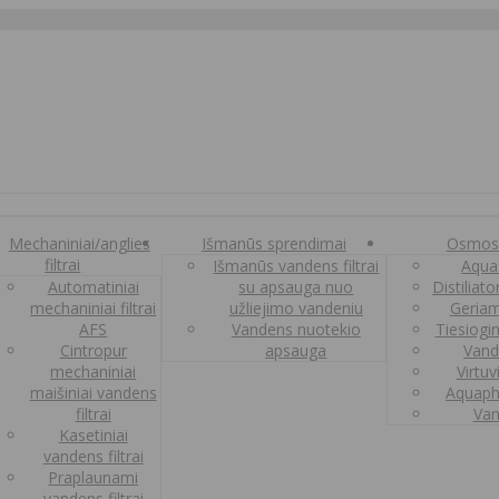
Mechaniniai/anglies
Išmanūs sprendimai
Osmos
filtrai
Išmanūs vandens filtrai
Aquaf
Automatiniai
su apsauga nuo
Distiliat
mechaniniai filtrai
užliejimo vandeniu
Geriam
AFS
Vandens nuotekio
Tiesiogi
Cintropur
apsauga
Vand
mechaniniai
Virtuv
maišiniai vandens
Aquaph
filtrai
Van
Kasetiniai
vandens filtrai
Praplaunami
vandens filtrai