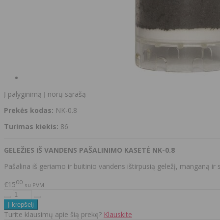
Į palyginimą
Į norų sąrašą
Prekės kodas:
NK-0.8
Turimas kiekis:
86
GELEŽIES IŠ VANDENS PAŠALINIMO KASETĖ NK-0.8
Pašalina iš geriamo ir buitinio vandens ištirpusią geležį, manganą ir 
00
€15
su PVM
Turite klausimų apie šią prekę?
Klauskite