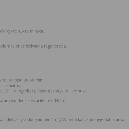
 palaikykite 10-15 minučių;
ykdomas prieš kiekvieną regeneracią.
kite, tai tęsti 30-60 min;
us skaidrus;
elį (2) ir dangtelį (1). Kasetę įstatykite į korpusą.
otam vandens kiekiui (lentelė Nr.2).
 indeksas yra daugiau nei 4 mgO2/l arba kai vandenyje aptinkamos b