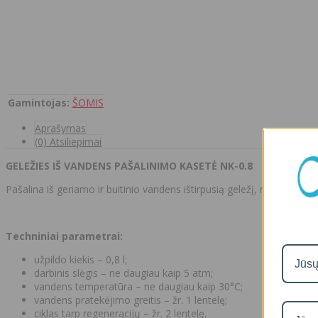
Gamintojas:
ŠOMIS
Aprašymas
(0) Atsiliepimai
GELEŽIES IŠ VANDENS PAŠALINIMO KASETĖ NK-0.8
Pašalina iš geriamo ir buitinio vandens ištirpusią geležį, manganą ir 
Techniniai parametrai:
užpildo kiekis – 0,8 l;
darbinis slėgis – ne daugiau kaip 5 atm;
vandens temperatūra – ne daugiau kaip 30°C;
vandens pratekėjimo greitis – žr. 1 lentelę;
ciklas tarp regeneracijų – žr. 2 lentelę.