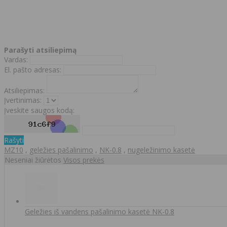
Parašyti atsiliepimą
Vardas:
El. pašto adresas:
Atsiliepimas:
Įvertinimas:
Įveskite saugos kodą:
Rašyti
MZ10
,
geležies pašalinimo
,
NK-0.8
,
nugeležinimo kasetė
Neseniai žiūrėtos
Visos prekės
Geležies iš vandens pašalinimo kasetė NK-0.8