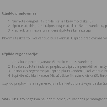
Užpildo praplovimas:
Nuimkite dangtelį (1), tinklelį (2) ir filtravimo diską (3);
Išpilkite užpildą į 2-3 l talpos indą ir užpilkite švariu vandeniu,
Praplaukite ir nešvarų vandenį išpilkite į kanalizaciją.
Plovimą tęskite tol, kol vanduo bus skaidrus. Užpildo praplovimas v
Užpildo regeneracija:
2-3 g kalio permanganato ištirpinkite 1-1,5l vandens;
Tirpalą supilkite į indą su praplautu užpildu ir periodiškai maišy
Pasibaigus regeneracijai užpildą plauti vandeniu, kol vanduo b
Supilkite užpildą į kasetę (4), uždėkite filtravimo diską (3), tinkl
Užpildo praplovimą ir regeneraciją reikia kartoti pratėkėjus paskaičiu
SVARBU:
Filtro negalima naudoti tuomet, kai vandens permanganato