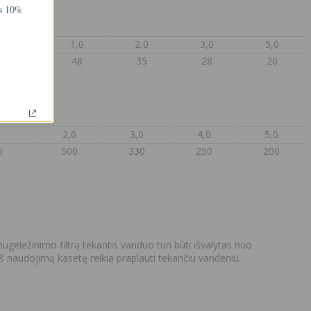
ms 10%
0,5
1,0
2,0
3,0
5,0
60
48
35
28
20
2,0
3,0
4,0
5,0
0
500
330
250
200
ugeležinimo filtrą tekantis vanduo turi būti išvalytas nuo
eš naudojimą kasetę reikia praplauti tekančiu vandeniu.