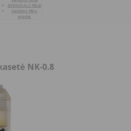
BERNOULLI filtrai
Vandens filtrų
priedai
 kasetė NK-0.8