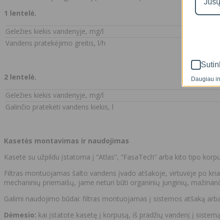
1
l
entelė.
Geležies kiekis vandenyje, mg/l
Vandens pratekėjimo greitis, l/h
Sutin
2 lentelė.
Daugiau in
Geležies kiekis vandenyje, mg/l
Galinčio pratekėti vandens kiekis, l
Kas
etės montavimas ir naudojimas
Kasetė su užpildu įstatoma į “Atlas”, “FasaTech” arba kito tipo korp
Filtras montuojamas šalto vandens įvado atšakoje, virtuvėje po kriauk
mechaninių priemaišų, jame neturi būti organinių junginių, mažinančių
Galimi naudojimo būdai: filtras montuojamas į sistemos atšaką arb
Dėmesio:
kai įstatote kasetę į korpusą, iš pradžių vandenį į siste