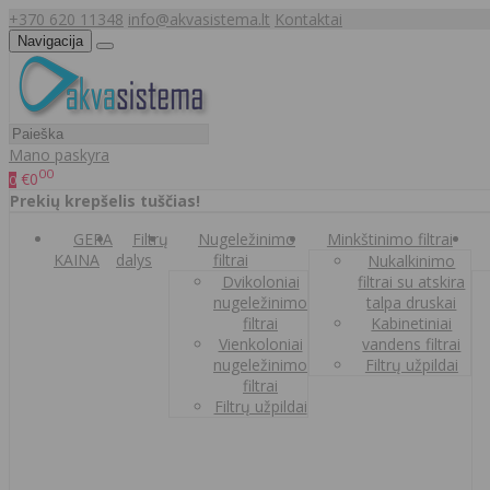
+370 620 11348
info@akvasistema.lt
Kontaktai
Navigacija
Mano paskyra
00
€0
0
Prekių krepšelis tuščias!
GERA
Filtrų
Nugeležinimo
Minkštinimo filtrai
KAINA
dalys
filtrai
Nukalkinimo
Dvikoloniai
filtrai su atskira
nugeležinimo
talpa druskai
filtrai
Kabinetiniai
Vienkoloniai
vandens filtrai
nugeležinimo
Filtrų užpildai
filtrai
Filtrų užpildai