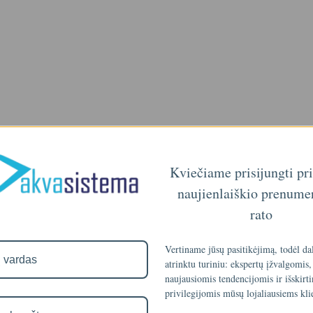
Kviečiame prisijungti pr
sieros vandenilį (H2S).
naujienlaiškio prenume
rato
Vertiname jūsų pasitikėjimą, todėl da
atrinktu turiniu: ekspertų įžvalgomis,
naujausiomis tendencijomis ir išskirt
privilegijomis mūsų lojaliausiems kli