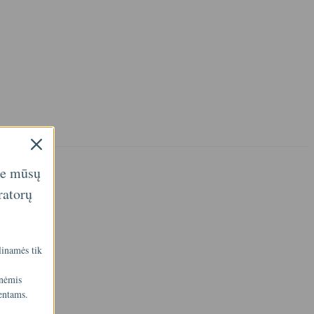
ie mūsų
ratorų
linamės tik
inėmis
entams.