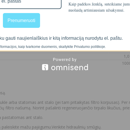
Kaip padėkos ženklą, suteikiame ju
nuolaidą artimiausiam užsakymui.
Prenumeruoti
ku gauti naujienlaiškius ir kitą informaciją nurodytu el. paštu.
formacijos, kaip tvarkome duomenis, skaitykite Privatumo politikoje.
1,0
100
usą.
le arba statomas ant stalo (jei tam pritaikytas filtro korpusas). Per n
 filtro našumą. Norint pašalinti regeneruojančio tirpalo likučius, pri
a pastatomas ant stalo.
mą paleiskite mažu pajėgumu.Venkite hidraulinių smūgių.