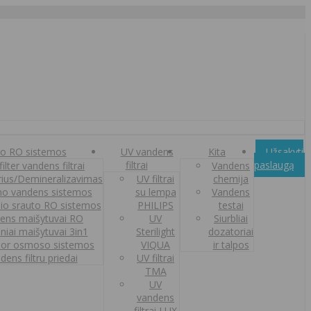
o RO sistemos
UV vandens
Kita
Užsakyti
filtrai
paslaugą
ilter vandens filtrai
Vandens
orius/Demineralizavimas
UV filtrai
chemija
o vandens sistemos
su lempa
Vandens
nio srauto RO sistemos
PHILIPS
testai
ens maišytuvai RO
UV
Siurbliai
iniai maišytuvai 3in1
Sterilight
dozatoriai
or osmoso sistemos
VIQUA
ir talpos
dens filtru priedai
UV filtrai
TMA
UV
vandens
filtrai LUX