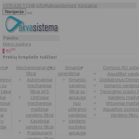
+370 620 11348
info@akvasistema.lt
Kontaktai
Navigacija
Mano paskyra
00
€0
0
Prekių krepšelis tuščias!
nimo
Mechaniniai/anglies
Išmanūs
Osmoso RO sist
filtrai
sprendimai
Aquafilter vanden
inimo
Automatiniai
Išmanūs
Distiliatorius/Demi
ai su
mechaniniai
vandens
Geriamo vandens
 talpa
filtrai AFS
filtrai su
Tiesioginio srauto
kai
Cintropur
apsauga
Vandens maišy
tiniai
mechaniniai
nuo
Virtuviniai maišy
ens
maišiniai
užliejimo
Aquaphor osmoso
rai
vandens filtrai
vandeniu
Vandens filtru
trų
Kasetiniai
Vandens
ldai
vandens filtrai
nuotekio
Praplaunami
apsauga
vandens filtrai