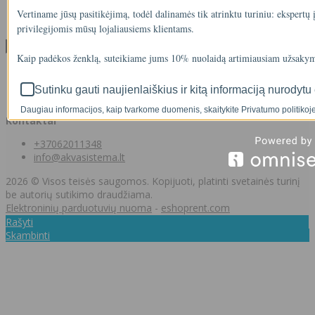
Svetainės medis
Vertiname jūsų pasitikėjimą, todėl dalinamės tik atrinktu turiniu: ekspertų
Kontaktai
privilegijomis mūsų lojaliausiems klientams.
Klientams
Kaip padėkos ženklą, suteikiame jums 10% nuolaidą artimiausiam užsakym
Klientams
Užsakymų istorija
Sutinku gauti naujienlaiškius ir kitą informaciją nurodytu 
Norų sąrašas
Daugiau informacijos, kaip tvarkome duomenis, skaitykite Privatumo politikoje
Kontaktai
+37062011348
info@akvasistema.lt
2026 © Visos teisės saugomos. Kopijuoti, platinti svetainės turinį
be autorių sutikimo draudžiama.
Elektroninių parduotuvių nuoma
-
eshoprent.com
Rašyti
Skambinti