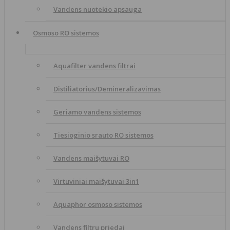
Vandens nuotekio apsauga
Osmoso RO sistemos
Aquafilter vandens filtrai
Distiliatorius/Demineralizavimas
Geriamo vandens sistemos
Tiesioginio srauto RO sistemos
Vandens maišytuvai RO
Virtuviniai maišytuvai 3in1
Aquaphor osmoso sistemos
Vandens filtru priedai