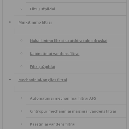
Filtrų užpildai
Minkštinimo filtrai
Nukalkinimo filtrai su atskira talpa druskai
Kabinetiniai vandens filtrai
Filtrų užpildai
Mechaniniai/anglies filtrai
Automatiniai mechaniniai filtrai AFS
Cintropur mechaniniai maišiniai vandens filtrai
Kasetiniai vandens filtrai