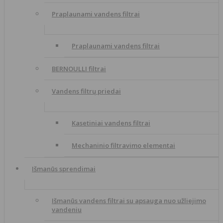
Praplaunami vandens filtrai
Praplaunami vandens filtrai
BERNOULLI filtrai
Vandens filtrų priedai
Kasetiniai vandens filtrai
Mechaninio filtravimo elementai
Išmanūs sprendimai
Išmanūs vandens filtrai su apsauga nuo užliejimo
vandeniu