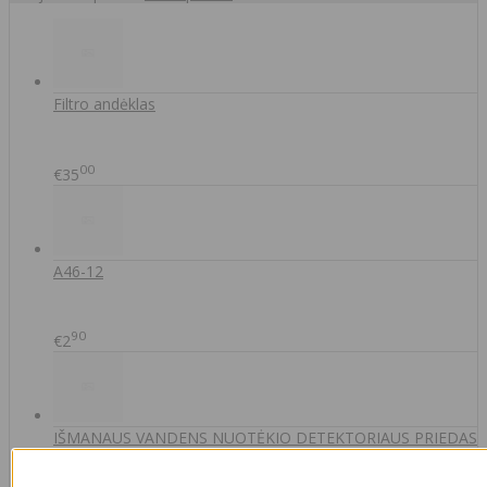
Filtro andėklas
00
€35
A46-12
90
€2
IŠMANAUS VANDENS NUOTĖKIO DETEKTORIAUS PRIEDAS
SOM GUARD