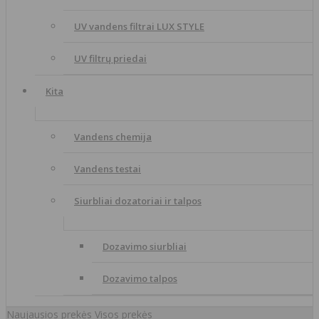
UV vandens filtrai LUX STYLE
UV filtrų priedai
Kita
Vandens chemija
Vandens testai
Siurbliai dozatoriai ir talpos
Dozavimo siurbliai
Dozavimo talpos
Naujausios prekės
Visos prekės