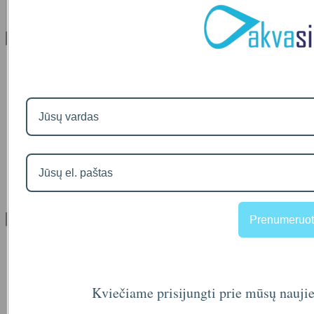
00
€36
Informacija
Apie mus
Prekių pristatymas
Prekių grąžinimas
Apsipirkimo sąlygos ir taisyklės
Garantijos
NEMOKAMI VANDENS TYRIMAI
Privatumo politika
Atsiskaitymas IŠSIMOKĖTINAI
NAUJIENOS
Facebook konkursų sąlygos
Informacija pagal BDAR
Prenumeruot
Klientų aptarnavimas
Visos prekės
Prekės su nuolaida
Gamintojai
Prekių grąžinimai
Kviečiame prisijungti prie mūsų nauji
Partnerystės programa
Dovanų kuponai