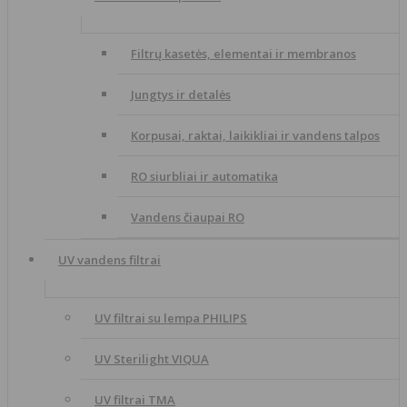
Filtrų kasetės, elementai ir membranos
Jungtys ir detalės
Korpusai, raktai, laikikliai ir vandens talpos
RO siurbliai ir automatika
Vandens čiaupai RO
UV vandens filtrai
UV filtrai su lempa PHILIPS
UV Sterilight VIQUA
UV filtrai TMA