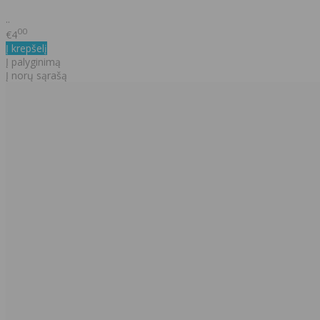
..
00
€4
Į krepšelį
Į palyginimą
Į norų sąrašą