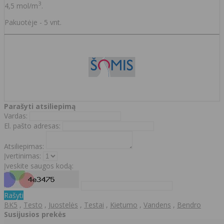
3
4,5 mol/m
.
Pakuotėje - 5 vnt.
Parašyti atsiliepimą
Vardas:
El. pašto adresas:
Atsiliepimas:
Įvertinimas:
Įveskite saugos kodą:
Rašyti
BK5
,
Testo
,
Juostelės
,
Testai
,
Kietumo
,
Vandens
,
Bendro
Susijusios prekės