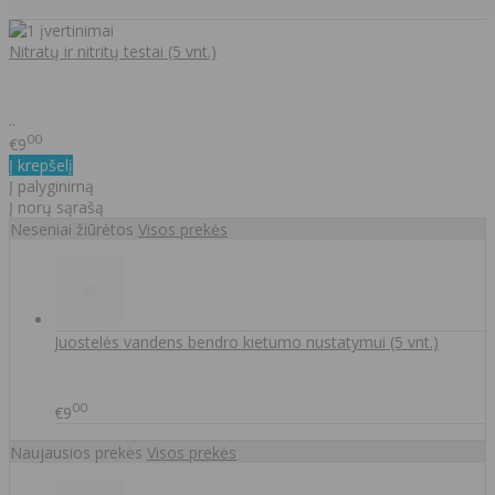
Nitratų ir nitritų testai (5 vnt.)
..
00
€9
Į krepšelį
Į palyginimą
Į norų sąrašą
Neseniai žiūrėtos
Visos prekės
Juostelės vandens bendro kietumo nustatymui (5 vnt.)
00
€9
Naujausios prekės
Visos prekės