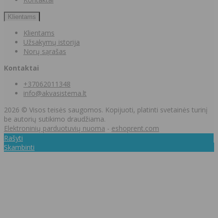
Klientams
Klientams
Užsakymų istorija
Norų sąrašas
Kontaktai
+37062011348
info@akvasistema.lt
2026 © Visos teisės saugomos. Kopijuoti, platinti svetainės turinį
be autorių sutikimo draudžiama.
Elektroninių parduotuvių nuoma
-
eshoprent.com
Rašyti
Skambinti