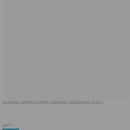
Juostelės vandens bendro kietumo nustatymui (2 vnt.)
..
00
€4