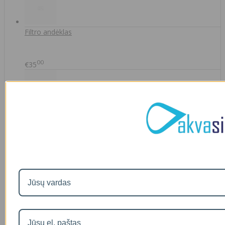
Filtro andėklas
00
€35
A46-12
90
€2
IŠMANAUS VANDENS NUOTĖKIO DETEKTORIAUS PRIEDAS
SOM GUARD
00
€36