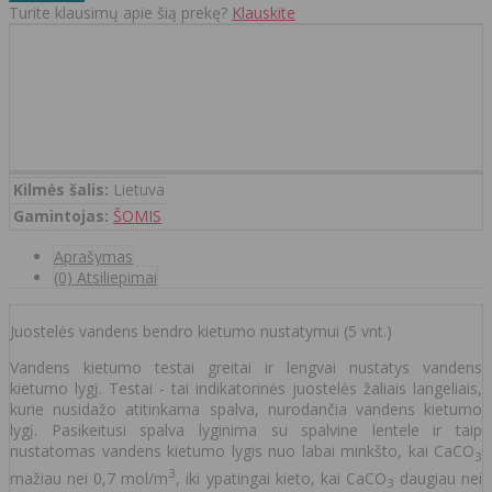
Turite klausimų apie šią prekę?
Klauskite
Kilmės šalis:
Lietuva
Gamintojas:
ŠOMIS
Aprašymas
(0) Atsiliepimai
Juostelės vandens bendro kietumo nustatymui (5 vnt.)
Vandens kietumo testai greitai ir lengvai nustatys vandens
kietumo lygį. Testai - tai indikatorinės juostelės žaliais langeliais,
kurie nusidažo atitinkama spalva, nurodančia vandens kietumo
lygį. Pasikeitusi spalva lyginima su spalvine lentele ir taip
nustatomas vandens kietumo lygis nuo labai minkšto, kai CaCO
3
3
mažiau nei 0,7 mol/m
, iki ypatingai kieto, kai CaCO
daugiau nei
3