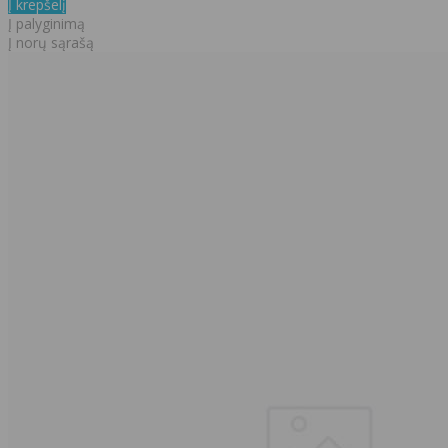
Į krepšelį
Į palyginimą
Į norų sąrašą