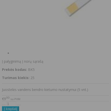
Į palyginimą
Į norų sąrašą
Prekės kodas:
BK5
Turimas kiekis:
25
Juostelės vandens bendro kietumo nustatymui (5 vnt.)
00
€9
su PVM