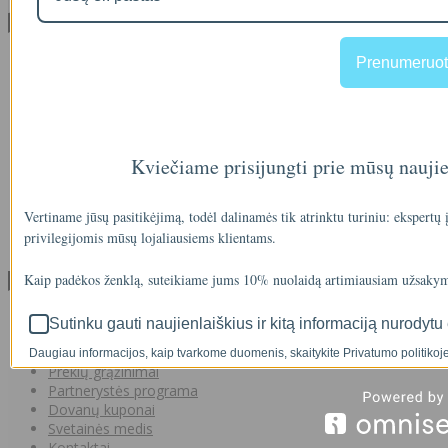
Informacija
Apie mus
Prenumeruot
Prekių pristatymas
Prekių grąžinimas
Apsipirkimo sąlygos ir taisyklės
Garantijos
NEMOKAMI VANDENS TYRIMAI
Kviečiame prisijungti prie mūsų nauji
Privatumo politika
Atsiskaitymas IŠSIMOKĖTINAI
NAUJIENOS
Vertiname jūsų pasitikėjimą, todėl dalinamės tik atrinktu turiniu: ekspertų
Facebook konkursų sąlygos
privilegijomis mūsų lojaliausiems klientams.
Informacija pagal BDAR
Kaip padėkos ženklą, suteikiame jums 10% nuolaidą artimiausiam užsakym
Klientų aptarnavimas
Visos prekės
Sutinku gauti naujienlaiškius ir kitą informaciją nurodytu 
Prekės su nuolaida
Gamintojai
Daugiau informacijos, kaip tvarkome duomenis, skaitykite Privatumo politikoje
Prekių grąžinimai
Partnerystės programa
Dovanų kuponai
Svetainės medis
Kontaktai