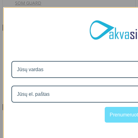
SOM GUARD
00
€36
Informacija
Apie mus
Prekių pristatymas
Prekių grąžinimas
Apsipirkimo sąlygos ir taisyklės
Garantijos
NEMOKAMI VANDENS TYRIMAI
Privatumo politika
Atsiskaitymas IŠSIMOKĖTINAI
NAUJIENOS
Facebook konkursų sąlygos
Informacija pagal BDAR
Klientų aptarnavimas
Prenumeruot
Visos prekės
Prekės su nuolaida
Gamintojai
Prekių grąžinimai