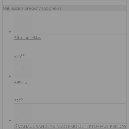
Naujausios prekės
Visos prekės
Filtro andėklas
00
€35
A46-12
90
€2
IŠMANAUS VANDENS NUOTĖKIO DETEKTORIAUS PRIEDAS