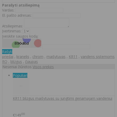
Parašyti atsiliepimą
Vardas:
El. pašto adresas:
Atsiliepimas:
Įvertinimas:
Įveskite saugos kodą:
Rašyti
priedai
,
kranelis
,
chrom
,
maišytuvas
,
KR11
,
vandens sistemoms
RO
,
blizgus
,
čiaupas
Neseniai žiūrėtos
Visos prekės
Populiari
KR11 blizgus maišytuvas su jungtimi geriamajam vandeniui
00
€149