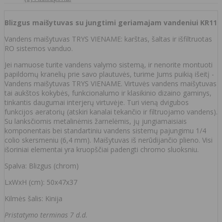
Blizgus maišytuvas su jungtimi geriamajam vandeniui KR11
Vandens maišytuvas TRYS VIENAME: karštas, šaltas ir išfiltruotas
RO sistemos vanduo.
Jei namuose turite vandens valymo sistemą, ir nenorite montuoti
papildomų kranelių prie savo plautuvės, turime Jums puikią išeitį -
Vandens maišytuvas TRYS VIENAME. Virtuvės vandens maišytuvas
tai aukštos kokybės, funkcionalumo ir klasikinio dizaino gaminys,
tinkantis daugumai interjerų virtuvėje. Turi vieną dvigubos
funkcijos aeratorių (atskiri kanalai tekančio ir filtruojamo vandens).
Su lanksčiomis metalinėmis žarnelėmis, jų jungiamaisiais
komponentais bei standartiniu vandens sistemų pajungimu 1/4
colio skersmeniu (6,4 mm). Maišytuvas iš nerūdijančio plieno. Visi
išoriniai elementai yra kruopščiai padengti chromo sluoksniu.
Spalva: Blizgus (chrom)
LxWxH (cm): 50x47x37
Kilmės šalis: Kinija
Pristatymo terminas 7 d.d.