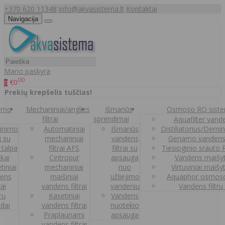
+370 620 11348
info@akvasistema.lt
Kontaktai
Navigacija
Mano paskyra
00
€0
0
Prekių krepšelis tuščias!
nimo
Mechaniniai/anglies
Išmanūs
Osmoso RO sist
filtrai
sprendimai
Aquafilter vanden
inimo
Automatiniai
Išmanūs
Distiliatorius/Demi
ai su
mechaniniai
vandens
Geriamo vandens
 talpa
filtrai AFS
filtrai su
Tiesioginio srauto
kai
Cintropur
apsauga
Vandens maišy
tiniai
mechaniniai
nuo
Virtuviniai maišy
ens
maišiniai
užliejimo
Aquaphor osmoso
rai
vandens filtrai
vandeniu
Vandens filtru
trų
Kasetiniai
Vandens
ldai
vandens filtrai
nuotekio
Praplaunami
apsauga
vandens filtrai