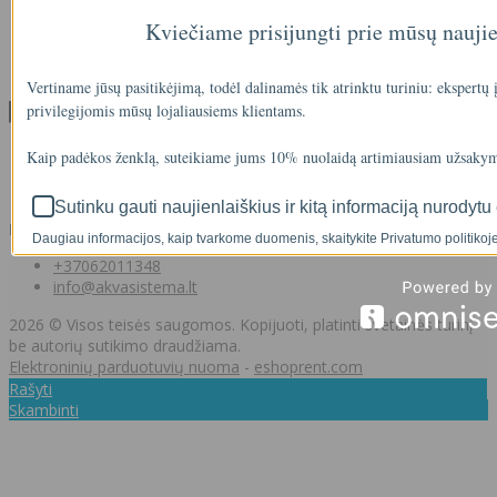
Partnerystės programa
Kviečiame prisijungti prie mūsų nauji
Dovanų kuponai
Svetainės medis
Kontaktai
Vertiname jūsų pasitikėjimą, todėl dalinamės tik atrinktu turiniu: ekspertų
privilegijomis mūsų lojaliausiems klientams.
Klientams
Klientams
Kaip padėkos ženklą, suteikiame jums 10% nuolaidą artimiausiam užsakym
Užsakymų istorija
Norų sąrašas
Sutinku gauti naujienlaiškius ir kitą informaciją nurodytu 
Kontaktai
Daugiau informacijos, kaip tvarkome duomenis, skaitykite Privatumo politikoje
+37062011348
info@akvasistema.lt
2026 © Visos teisės saugomos. Kopijuoti, platinti svetainės turinį
be autorių sutikimo draudžiama.
Elektroninių parduotuvių nuoma
-
eshoprent.com
Rašyti
Skambinti