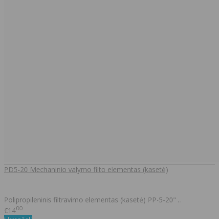
PD5-20 Mechaninio valymo filto elementas (kasetė)
Polipropileninis filtravimo elementas (kasetė) PP-5-20" ..
00
€14