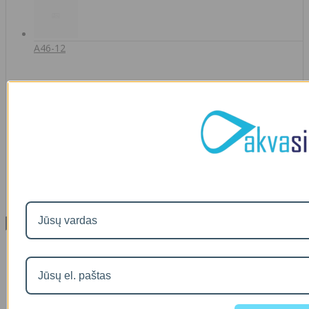
A46-12
90
€2
IŠMANAUS VANDENS NUOTĖKIO DETEKTORIAUS PRIEDAS
SOM GUARD
00
€36
Informacija
Apie mus
Prekių pristatymas
Prekių grąžinimas
Apsipirkimo sąlygos ir taisyklės
Garantijos