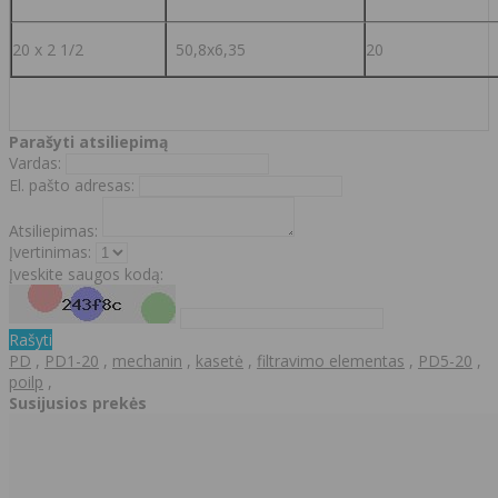
20 x 2 1/2
50,8x6,35
20
Parašyti atsiliepimą
Vardas:
El. pašto adresas:
Atsiliepimas:
Įvertinimas:
Įveskite saugos kodą:
Rašyti
PD
,
PD1-20
,
mechanin
,
kasetė
,
filtravimo elementas
,
PD5-20
,
poilp
,
Susijusios prekės