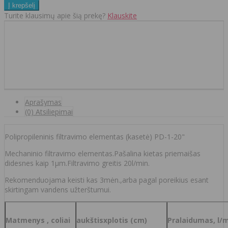
Turite klausimų apie šią prekę?
Klauskite
Aprašymas
(0) Atsiliepimai
Polipropileninis filtravimo elementas (kasetė) PD-1-20"
Mechaninio filtravimo elementas.Pašalina kietas priemaišas
didesnes kaip 1µm.Filtravimo greitis 20l/min.
Rekomenduojama keisti kas 3mėn.,arba pagal poreikius esant
skirtingam vandens užterštumui.
Matmenys , coliai
aukštisxplotis (cm)
Pralaidumas, l/