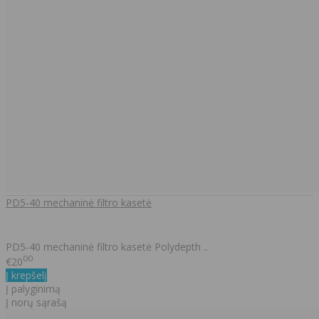
PD5-40 mechaninė filtro kasetė
PD5-40 mechaninė filtro kasetė Polydepth ..
00
€20
Į krepšelį
Į palyginimą
Į norų sąrašą