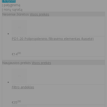
Į krepšelį
Į palyginimą
Į norų sąrašą
Neseniai žiūrėtos
Visos prekės
PD1-20 Polipropileninis filtravimo elementas (kasetė)
00
€14
Naujausios prekės
Visos prekės
Filtro andėklas
00
€35