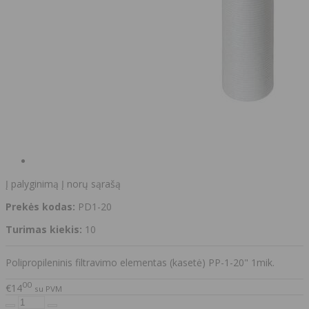
Į palyginimą
Į norų sąrašą
Prekės kodas:
PD1-20
Turimas kiekis:
10
Polipropileninis filtravimo elementas (kasetė) PP-1-20" 1mik.
00
€14
su PVM