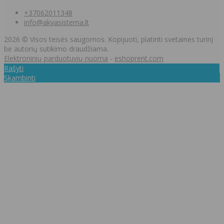
+37062011348
info@akvasistema.lt
2026 © Visos teisės saugomos. Kopijuoti, platinti svetainės turinį
be autorių sutikimo draudžiama.
Elektroninių parduotuvių nuoma
-
eshoprent.com
Rašyti
Skambinti