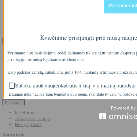
NEMOKAMI VANDENS TYRIMAI
Prenumeruot
Privatumo politika
Atsiskaitymas IŠSIMOKĖTINAI
NAUJIENOS
Facebook konkursų sąlygos
Informacija pagal BDAR
Kviečiame prisijungti prie mūsų nauji
Klientų aptarnavimas
Visos prekės
Vertiname jūsų pasitikėjimą, todėl dalinamės tik atrinktu turiniu: ekspertų
Prekės su nuolaida
privilegijomis mūsų lojaliausiems klientams.
Gamintojai
Prekių grąžinimai
Kaip padėkos ženklą, suteikiame jums 10% nuolaidą artimiausiam užsakym
Partnerystės programa
Dovanų kuponai
Sutinku gauti naujienlaiškius ir kitą informaciją nurodytu 
Svetainės medis
Kontaktai
Daugiau informacijos, kaip tvarkome duomenis, skaitykite Privatumo politikoje
Klientams
Klientams
Užsakymų istorija
Norų sąrašas
Kontaktai