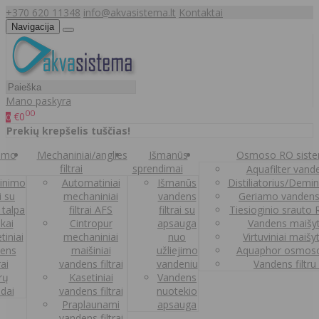
+370 620 11348
info@akvasistema.lt
Kontaktai
Navigacija
Mano paskyra
00
€0
0
Prekių krepšelis tuščias!
nimo
Mechaniniai/anglies
Išmanūs
Osmoso RO sist
filtrai
sprendimai
Aquafilter vanden
inimo
Automatiniai
Išmanūs
Distiliatorius/Demi
ai su
mechaniniai
vandens
Geriamo vandens
 talpa
filtrai AFS
filtrai su
Tiesioginio srauto
kai
Cintropur
apsauga
Vandens maišy
tiniai
mechaniniai
nuo
Virtuviniai maišy
ens
maišiniai
užliejimo
Aquaphor osmoso
rai
vandens filtrai
vandeniu
Vandens filtru
trų
Kasetiniai
Vandens
ldai
vandens filtrai
nuotekio
Praplaunami
apsauga
vandens filtrai