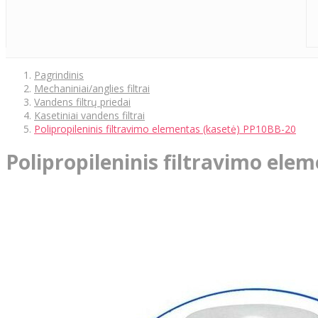
Pagrindinis
Mechaniniai/anglies filtrai
Vandens filtrų priedai
Kasetiniai vandens filtrai
Polipropileninis filtravimo elementas (kasetė) PP10BB-20
Polipropileninis filtravimo ele