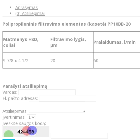
Aprašymas
(0) Atsiliepimai
Polipropileninis filtravimo elementas (kasetė) PP10BB-20
Matmenys HxD,
Filtravimo lygis,
Pralaidumas, l/min
coliai
µm
9 7/8 x 4 1/2
20
60
Parašyti atsiliepimą
Vardas:
El. pašto adresas:
Atsiliepimas:
Įvertinimas:
Įveskite saugos kodą: