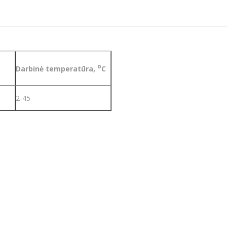
o
Darbinė temperatūra,
C
2-45