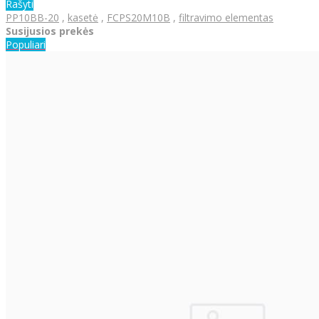
Rašyti
PP10BB-20
,
kasetė
,
FCPS20M10B
,
filtravimo elementas
Susijusios prekės
Populiari