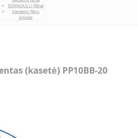
BERNOULLI filtrai
Vandens filtrų
priedai
mentas (kasetė) PP10BB-20