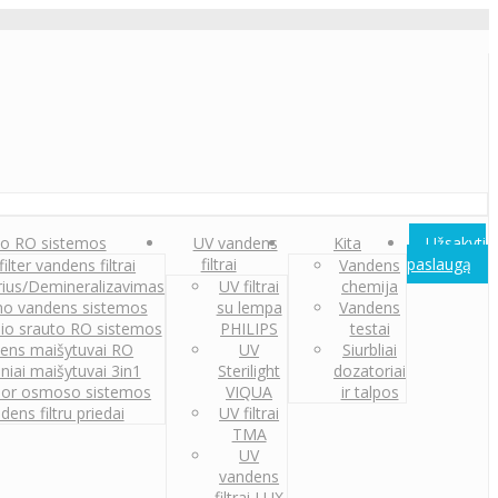
o RO sistemos
UV vandens
Kita
Užsakyti
filtrai
paslaugą
ilter vandens filtrai
Vandens
orius/Demineralizavimas
UV filtrai
chemija
o vandens sistemos
su lempa
Vandens
nio srauto RO sistemos
PHILIPS
testai
ens maišytuvai RO
UV
Siurbliai
iniai maišytuvai 3in1
Sterilight
dozatoriai
or osmoso sistemos
VIQUA
ir talpos
dens filtru priedai
UV filtrai
TMA
UV
vandens
filtrai LUX