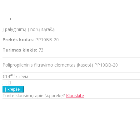
Į palyginimą
Į norų sąrašą
Prekės kodas:
PP10BB-20
Turimas kiekis:
73
Polipropileninis filtravimo elementas (kasetė) PP10BB-20
40
€14
su PVM
Turite klausimų apie šią prekę?
Klauskite