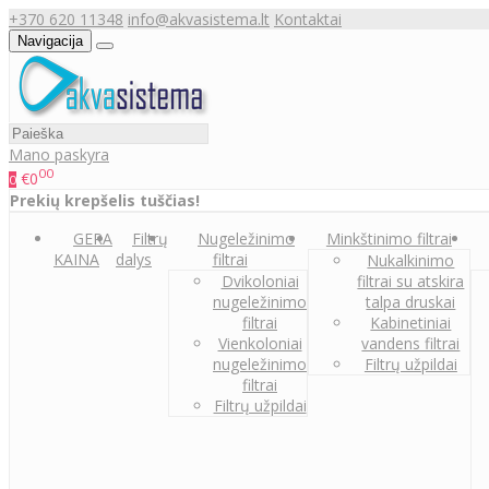
+370 620 11348
info@akvasistema.lt
Kontaktai
Navigacija
Mano paskyra
00
€0
0
Prekių krepšelis tuščias!
GERA
Filtrų
Nugeležinimo
Minkštinimo filtrai
KAINA
dalys
filtrai
Nukalkinimo
Dvikoloniai
filtrai su atskira
nugeležinimo
talpa druskai
filtrai
Kabinetiniai
Vienkoloniai
vandens filtrai
nugeležinimo
Filtrų užpildai
filtrai
Filtrų užpildai