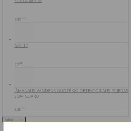
Filtro andėklas
00
€35
A46-12
90
€2
IŠMANAUS VANDENS NUOTĖKIO DETEKTORIAUS PRIEDAS
SOM GUARD
00
€36
Informacija
Apie mus