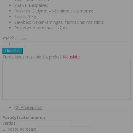
Spalva: Bespalvis;
Paskirtis: Šildymo – vėsinimo sistemoms;
Svoris: 5 kg;
Savybės: Nekenksmingas, farmacinis-maistinis;
Pristatymo terminas: 1-2 d.d.
00
€39
su PVM
Turite klausimų apie šią prekę?
Klauskite
(0) Atsiliepimai
Parašyti atsiliepimą
Vardas:
El. pašto adresas: