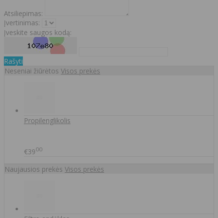
Atsiliepimas:
Įvertinimas:
Įveskite saugos kodą:
Rašyti
Neseniai žiūrėtos
Visos prekės
Propilenglikolis
00
€39
Naujausios prekės
Visos prekės