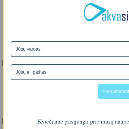
Prekių pristatymas
Prekių grąžinimas
Apsipirkimo sąlygos ir taisyklės
Garantijos
NEMOKAMI VANDENS TYRIMAI
Privatumo politika
Atsiskaitymas IŠSIMOKĖTINAI
NAUJIENOS
Facebook konkursų sąlygos
Informacija pagal BDAR
Klientų aptarnavimas
Visos prekės
Prekės su nuolaida
Gamintojai
Prekių grąžinimai
Prenumeruot
Partnerystės programa
Dovanų kuponai
Svetainės medis
Kontaktai
Kviečiame prisijungti prie mūsų nauji
Klientams