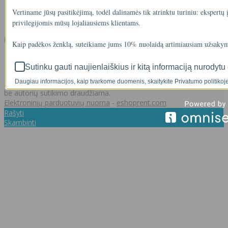
Klientams
Vertiname jūsų pasitikėjimą, todėl dalinamės tik atrinktu turiniu: ekspertų
Užsakymų istorija
Norų sąrašas
privilegijomis mūsų lojaliausiems klientams.
Kontaktai
Kaip padėkos ženklą, suteikiame jums 10% nuolaidą artimiausiam užsakym
+37062011348
info@akvasistema.lt
Sutinku gauti naujienlaiškius ir kitą informaciją nurodytu 
Daugiau informacijos, kaip tvarkome duomenis, skaitykite Privatumo politikoje
2026 © Visos teisės saugomos. Kopijuoti, platinti svetainės turinį
be autorių sutikimo draudžiama.
Elektroninių parduotuvių nuoma
-
eshoprent.com
Rašyti
Skambinti