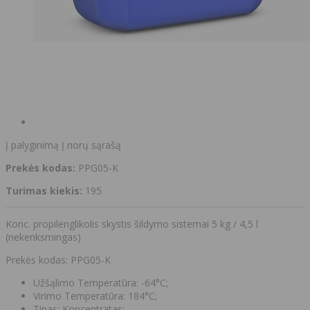
Į palyginimą
Į norų sąrašą
Prekės kodas:
PPG05-K
Turimas kiekis:
195
Konc. propilenglikolis skystis šildymo sistemai 5 kg / 4,5 l
(nekenksmingas)
Prekės kodas: PPG05-K
Užšąlimo Temperatūra: -64°C;
Virimo Temperatūra: 184°C;
Tipas: Koncentratas;