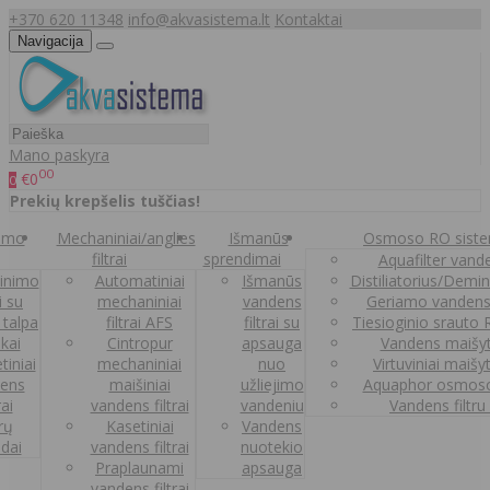
+370 620 11348
info@akvasistema.lt
Kontaktai
Navigacija
Mano paskyra
00
€0
0
Prekių krepšelis tuščias!
nimo
Mechaniniai/anglies
Išmanūs
Osmoso RO sist
filtrai
sprendimai
Aquafilter vanden
inimo
Automatiniai
Išmanūs
Distiliatorius/Demi
ai su
mechaniniai
vandens
Geriamo vandens
 talpa
filtrai AFS
filtrai su
Tiesioginio srauto
kai
Cintropur
apsauga
Vandens maišy
tiniai
mechaniniai
nuo
Virtuviniai maišy
ens
maišiniai
užliejimo
Aquaphor osmoso
rai
vandens filtrai
vandeniu
Vandens filtru
trų
Kasetiniai
Vandens
ldai
vandens filtrai
nuotekio
Praplaunami
apsauga
vandens filtrai