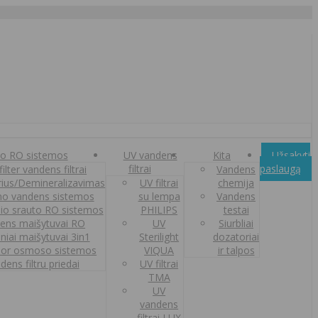
o RO sistemos
UV vandens
Kita
Užsakyti
filtrai
paslaugą
ilter vandens filtrai
Vandens
orius/Demineralizavimas
UV filtrai
chemija
o vandens sistemos
su lempa
Vandens
nio srauto RO sistemos
PHILIPS
testai
ens maišytuvai RO
UV
Siurbliai
iniai maišytuvai 3in1
Sterilight
dozatoriai
or osmoso sistemos
VIQUA
ir talpos
dens filtru priedai
UV filtrai
TMA
UV
vandens
filtrai LUX