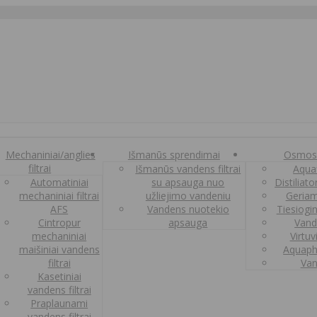
Mechaniniai/anglies
Išmanūs sprendimai
Osmos
filtrai
Išmanūs vandens filtrai
Aquaf
Automatiniai
su apsauga nuo
Distiliat
mechaniniai filtrai
užliejimo vandeniu
Geriam
AFS
Vandens nuotekio
Tiesiogi
Cintropur
apsauga
Vand
mechaniniai
Virtuv
maišiniai vandens
Aquaph
filtrai
Van
Kasetiniai
vandens filtrai
Praplaunami
vandens filtrai