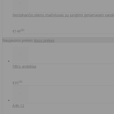
Nerūdijančio plieno maišytuvas su jungtimi geriamajam van
00
€149
Naujausios prekės
Visos prekės
Filtro andėklas
00
€35
A46-12