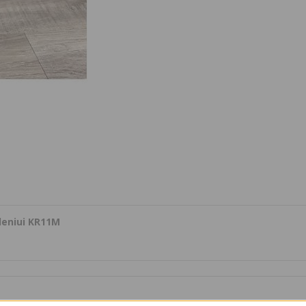
deniui KR11M