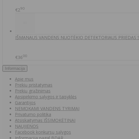
90
€2
IŠMANAUS VANDENS NUOTĖKIO DETEKTORIAUS PRIEDAS
00
€36
Informacija
Apie mus
Prekių pristatymas
Prekių grąžinimas
Apsipirkimo sąlygos ir taisyklės
Garantijos
NEMOKAMI VANDENS TYRIMAI
Privatumo politika
Atsiskaitymas IŠSIMOKĖTINAI
NAUJIENOS
Facebook konkursų sąlygos
Informacija pagal BDAR