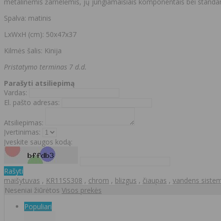
metalinėmis žarnelėmis, jų jungiamaisiais komponentais bei standar
Spalva: matinis
LxWxH (cm): 50x47x37
Kilmės šalis: Kinija
Pristatymo terminas 7 d.d.
Parašyti atsiliepimą
Vardas:
El. pašto adresas:
Atsiliepimas:
Įvertinimas:
Įveskite saugos kodą:
Rašyti
maišytuvas
,
KR11SS308
,
chrom
,
blizgus
,
čiaupas
,
vandens sist
Neseniai žiūrėtos
Visos prekės
Populiari