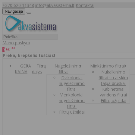
+370 620 11348
info@akvasistema.lt
Kontaktai
Navigacija
Mano paskyra
00
€0
0
Prekių krepšelis tuščias!
GERA
Filtrų
Nugeležinimo
Minkštinimo filtrai
KAINA
dalys
filtrai
Nukalkinimo
Dvikoloniai
filtrai su atskira
nugeležinimo
talpa druskai
filtrai
Kabinetiniai
Vienkoloniai
vandens filtrai
nugeležinimo
Filtrų užpildai
filtrai
Filtrų užpildai