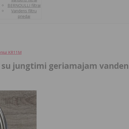
BERNOULLI filtrai
Vandens filtrų
priedai
eniui KR11M
s su jungtimi geriamajam vande