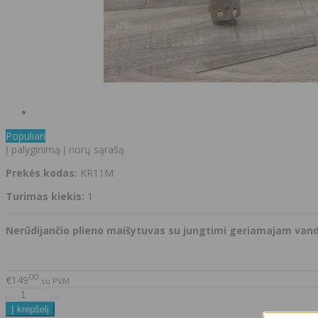
Populiari
Į palyginimą
Į norų sąrašą
Prekės kodas:
KR11M
Turimas kiekis:
1
Nerūdijančio plieno
maišytuvas su jungtimi geriamajam van
00
€149
su PVM