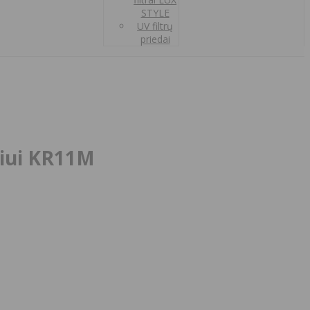
STYLE
UV filtrų
priedai
niui KR11M