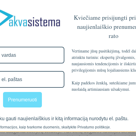
Kviečiame prisijungti pr
naujienlaiškio prenume
rato
Vertiname jūsų pasitikėjimą, todėl da
atrinktu turiniu: ekspertų įžvalgomis,
naujausiomis tendencijomis ir išskirt
privilegijomis mūsų lojaliausiems kli
Kaip padėkos ženklą, suteikiame ju
nuolaidą artimiausiam užsakymui.
Prenumeruoti
deniui KR11M
RO sistemos vanduo.
ku gauti naujienlaiškius ir kitą informaciją nurodytu el. paštu.
pildomų kranelių prie savo plautuvės, turime Jums puikią išeitį - V
formacijos, kaip tvarkome duomenis, skaitykite Privatumo politikoje.
is daugumai interjerų virtuvėje. Turi vieną dvigubos funkcijos aeratori