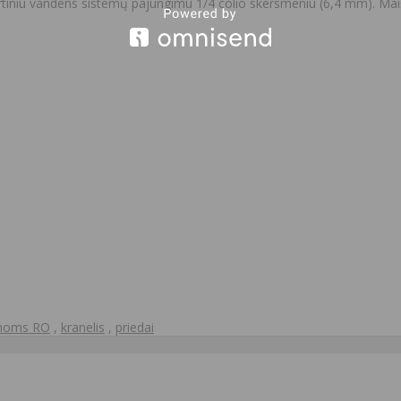
tiniu vandens sistemų pajungimu 1/4 colio skersmeniu (6,4 mm). Maišy
emoms RO
,
kranelis
,
priedai