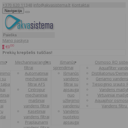
+370 620 11348
info@akvasistema.lt
Kontaktai
Navigacija
Mano paskyra
00
€0
0
Prekių krepšelis tuščias!
nimo
Mechaniniai/anglies
Išmanūs
Osmoso RO sist
filtrai
sprendimai
Aquafilter vanden
inimo
Automatiniai
Išmanūs
Distiliatorius/Demi
ai su
mechaniniai
vandens
Geriamo vandens
 talpa
filtrai AFS
filtrai su
Tiesioginio srauto
kai
Cintropur
apsauga
Vandens maišy
tiniai
mechaniniai
nuo
Virtuviniai maišy
ens
maišiniai
užliejimo
Aquaphor osmoso
rai
vandens filtrai
vandeniu
Vandens filtru
trų
Kasetiniai
Vandens
ldai
vandens filtrai
nuotekio
Praplaunami
apsauga
vandens filtrai