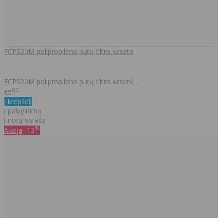
FCPS20M polipropileno putų filtro kasetė
FCPS20M polipropileno putų filtro kasetė ..
00
€5
Į krepšelį
Į palyginimą
Į norų sąrašą
%
Akcija
-13