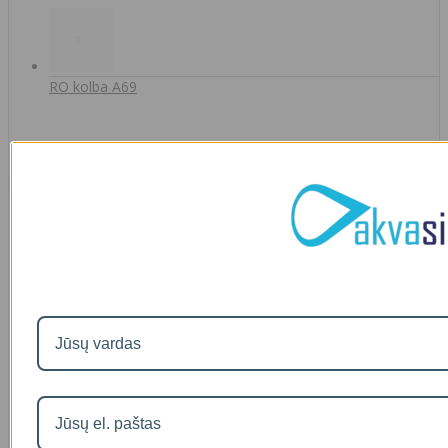
RO kolba A69
50
€15
Naujausios prekės
Visos prekės
Filtro andėklas
00
€35
A46-12