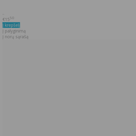
..
50
€15
Į krepšelį
Į palyginimą
Į norų sąrašą