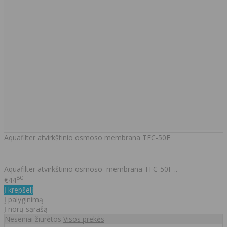
Aquafilter atvirkštinio osmoso membrana TFC-50F
Aquafilter atvirkštinio osmoso membrana TFC-50F ..
80
€44
Į krepšelį
Į palyginimą
Į norų sąrašą
Neseniai žiūrėtos
Visos prekės