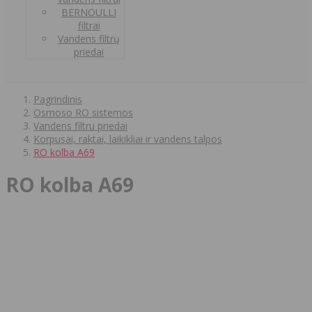
BERNOULLI
filtrai
Vandens filtrų
priedai
Pagrindinis
Osmoso RO sistemos
Vandens filtru priedai
Korpusai, raktai, laikikliai ir vandens talpos
RO kolba A69
RO kolba A69