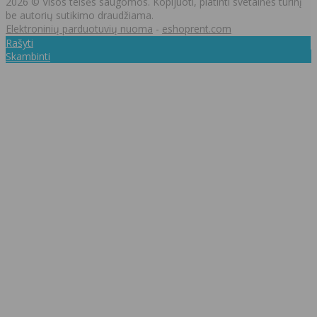
2026 © Visos teisės saugomos. Kopijuoti, platinti svetainės turinį
be autorių sutikimo draudžiama.
Elektroninių parduotuvių nuoma
-
eshoprent.com
Rašyti
Skambinti