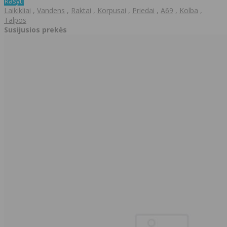
Rašyti
Laikikliai
,
Vandens
,
Raktai
,
Korpusai
,
Priedai
,
A69
,
Kolba
,
Talpos
Susijusios prekės