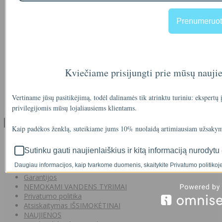
Prenumeruot
90
€2
Kviečiame prisijungti prie mūsų nauji
IŠMANAUS VANDENS NUOTĖKIO DETEKTORIAUS PRIEDAS
SOM GUARD
Vertiname jūsų pasitikėjimą, todėl dalinamės tik atrinktu turiniu: ekspertų
00
€36
privilegijomis mūsų lojaliausiems klientams.
Informacija
Kaip padėkos ženklą, suteikiame jums 10% nuolaidą artimiausiam užsakym
Apie mus
Prekių pristatymas
Sutinku gauti naujienlaiškius ir kitą informaciją nurodytu 
Prekių grąžinimas
Daugiau informacijos, kaip tvarkome duomenis, skaitykite Privatumo politikoje
Apsipirkimo sąlygos ir taisyklės
Garantijos
NEMOKAMI VANDENS TYRIMAI
Privatumo politika
Atsiskaitymas IŠSIMOKĖTINAI
NAUJIENOS