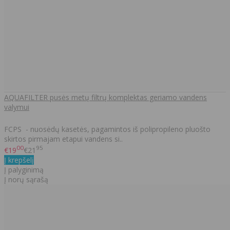
AQUAFILTER pusės metų filtrų komplektas geriamo vandens
valymui
FCPS - nuosėdų kasetės, pagamintos iš polipropileno pluošto
skirtos pirmajam etapui vandens si..
00
95
€19
€21
Į krepšelį
Į palyginimą
Į norų sąrašą