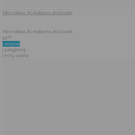
Filtro raktas RO kolboms at(už)sukti
Filtro raktas RO kolboms at(už)sukti ..
00
€6
Į krepšelį
Į palyginimą
Į norų sąrašą