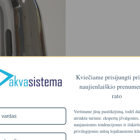
Kviečiame prisijungti pr
naujienlaiškio prenume
rato
Vertiname jūsų pasitikėjimą, todėl da
atrinktu turiniu: ekspertų įžvalgomis,
naujausiomis tendencijomis ir išskirt
privilegijomis mūsų lojaliausiems kli