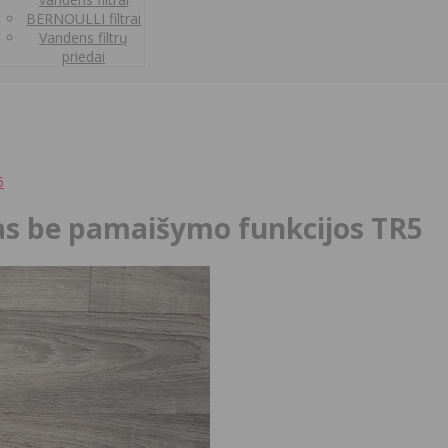
BERNOULLI filtrai
Vandens filtrų
priedai
5
as be pamaišymo funkcijos TR5