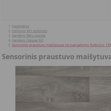
Pagrindinis
Osmoso RO sistemos
Vandens filtru priedai
Vandens čiaupai RO
Sensorinis praustuvo maišytuvas be pamaišymo funkcijos TR
Sensorinis praustuvo maišytuv