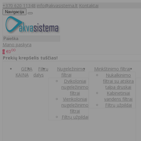
+370 620 11348
info@akvasistema.lt
Kontaktai
Navigacija
Mano paskyra
00
€0
0
Prekių krepšelis tuščias!
GERA
Filtrų
Nugeležinimo
Minkštinimo filtrai
KAINA
dalys
filtrai
Nukalkinimo
Dvikoloniai
filtrai su atskira
nugeležinimo
talpa druskai
filtrai
Kabinetiniai
Vienkoloniai
vandens filtrai
nugeležinimo
Filtrų užpildai
filtrai
Filtrų užpildai