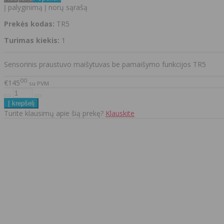
Į palyginimą
Į norų sąrašą
Prekės kodas:
TR5
Turimas kiekis:
1
Sensorinis praustuvo maišytuvas be pamaišymo funkcijos TR5
00
€145
su PVM
Turite klausimų apie šią prekę?
Klauskite