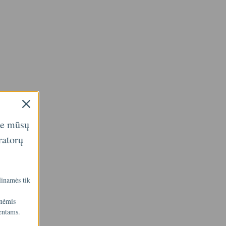
ie mūsų
ratorų
linamės tik
inėmis
entams.