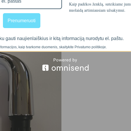
Kaip padėkos ženklą, suteikiame ju
nuolaidą artimiausiam užsakymui.
Prenumeruoti
ku gauti naujienlaiškius ir kitą informaciją nurodytu el. paštu.
formacijos, kaip tvarkome duomenis, skaitykite Privatumo politikoje.