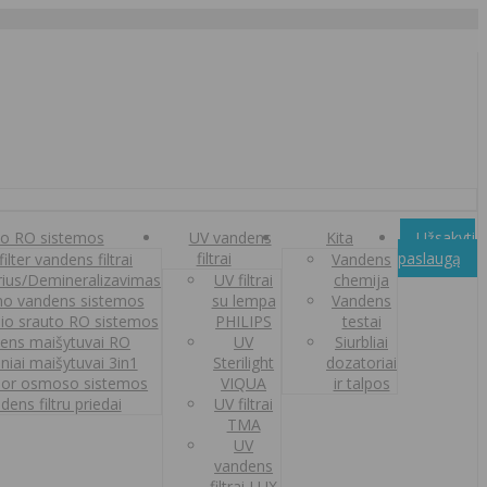
o RO sistemos
UV vandens
Kita
Užsakyti
filtrai
paslaugą
ilter vandens filtrai
Vandens
orius/Demineralizavimas
UV filtrai
chemija
o vandens sistemos
su lempa
Vandens
nio srauto RO sistemos
PHILIPS
testai
ens maišytuvai RO
UV
Siurbliai
iniai maišytuvai 3in1
Sterilight
dozatoriai
or osmoso sistemos
VIQUA
ir talpos
dens filtru priedai
UV filtrai
TMA
UV
vandens
filtrai LUX