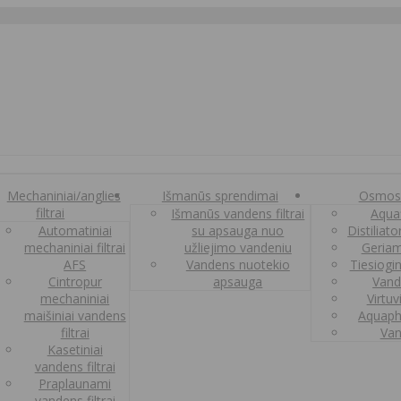
Mechaniniai/anglies
Išmanūs sprendimai
Osmos
filtrai
Išmanūs vandens filtrai
Aquaf
Automatiniai
su apsauga nuo
Distiliat
mechaniniai filtrai
užliejimo vandeniu
Geriam
AFS
Vandens nuotekio
Tiesiogi
Cintropur
apsauga
Vand
mechaniniai
Virtuv
maišiniai vandens
Aquaph
filtrai
Van
Kasetiniai
vandens filtrai
Praplaunami
vandens filtrai