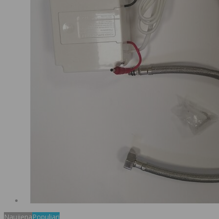
Naujiena
Populiari