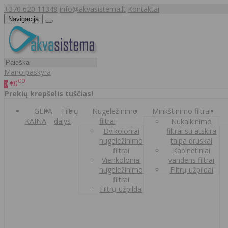
+370 620 11348
info@akvasistema.lt
Kontaktai
Navigacija
Mano paskyra
00
€0
0
Prekių krepšelis tuščias!
GERA
Filtrų
Nugeležinimo
Minkštinimo filtrai
KAINA
dalys
filtrai
Nukalkinimo
Dvikoloniai
filtrai su atskira
nugeležinimo
talpa druskai
filtrai
Kabinetiniai
Vienkoloniai
vandens filtrai
nugeležinimo
Filtrų užpildai
filtrai
Filtrų užpildai