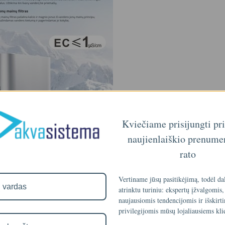
Kviečiame prisijungti pr
naujienlaiškio prenume
rato
Vertiname jūsų pasitikėjimą, todėl da
atrinktu turiniu: ekspertų įžvalgomis,
naujausiomis tendencijomis ir išskirt
privilegijomis mūsų lojaliausiems kli