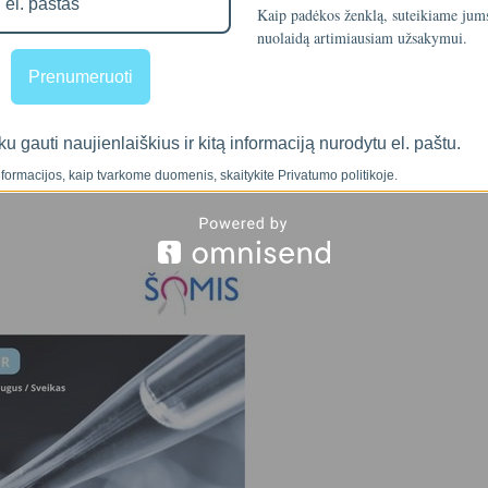
Kaip padėkos ženklą, suteikiame ju
nuolaidą artimiausiam užsakymui.
Prenumeruoti
ku gauti naujienlaiškius ir kitą informaciją nurodytu el. paštu.
formacijos, kaip tvarkome duomenis, skaitykite Privatumo politikoje.