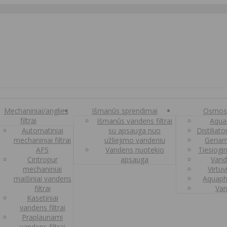
Mechaniniai/anglies
Išmanūs sprendimai
Osmos
filtrai
Išmanūs vandens filtrai
Aquaf
Automatiniai
su apsauga nuo
Distiliat
mechaniniai filtrai
užliejimo vandeniu
Geriam
AFS
Vandens nuotekio
Tiesiogi
Cintropur
apsauga
Vand
mechaniniai
Virtuv
maišiniai vandens
Aquaph
filtrai
Van
Kasetiniai
vandens filtrai
Praplaunami
vandens filtrai