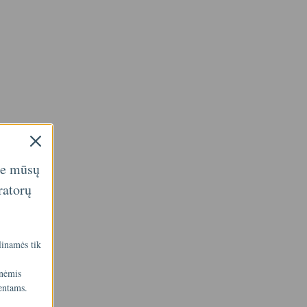
ie mūsų
ratorų
linamės tik
inėmis
entams.