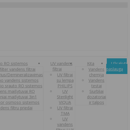
o RO sistemos
UV vandens
Kita
Užsakyti
filtrai
paslaugą
ilter vandens filtrai
Vandens
orius/Demineralizavimas
UV filtrai
chemija
o vandens sistemos
su lempa
Vandens
nio srauto RO sistemos
PHILIPS
testai
ens maišytuvai RO
UV
Siurbliai
iniai maišytuvai 3in1
Sterilight
dozatoriai
or osmoso sistemos
VIQUA
ir talpos
dens filtru priedai
UV filtrai
TMA
UV
vandens
filtrai LUX