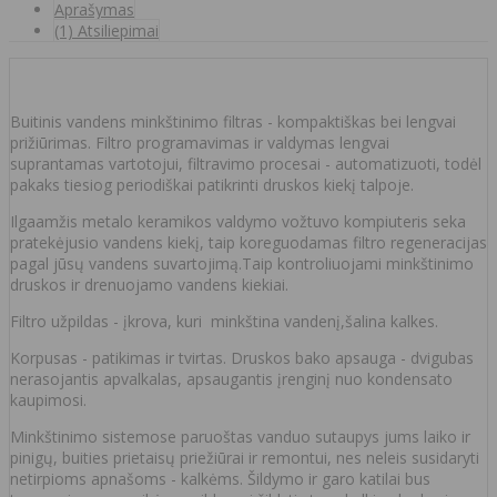
Aprašymas
(1) Atsiliepimai
Buitinis vandens minkštinimo filtras - kompaktiškas bei lengvai
prižiūrimas. Filtro programavimas ir valdymas lengvai
suprantamas vartotojui, filtravimo procesai - automatizuoti, todėl
pakaks tiesiog periodiškai patikrinti druskos kiekį talpoje.
Ilgaamžis metalo keramikos valdymo vožtuvo kompiuteris seka
pratekėjusio vandens kiekį, taip koreguodamas filtro regeneracijas
pagal jūsų vandens suvartojimą.Taip kontroliuojami minkštinimo
druskos ir drenuojamo vandens kiekiai.
Filtro užpildas - įkrova, kuri minkština vandenį,šalina kalkes.
Korpusas - patikimas ir tvirtas. Druskos bako apsauga - dvigubas
nerasojantis apvalkalas, apsaugantis įrenginį nuo kondensato
kaupimosi.
Minkštinimo sistemose paruoštas vanduo sutaupys jums laiko ir
pinigų, buities prietaisų priežiūrai ir remontui, nes neleis susidaryti
netirpioms apnašoms - kalkėms. Šildymo ir garo katilai bus