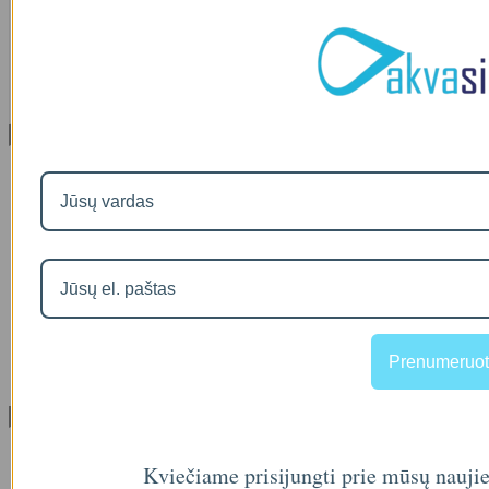
IŠMANAUS VANDENS NUOTĖKIO DETEKTORIAUS PRIEDAS
SOM GUARD
00
€36
Informacija
Apie mus
Prekių pristatymas
Prekių grąžinimas
Apsipirkimo sąlygos ir taisyklės
Garantijos
NEMOKAMI VANDENS TYRIMAI
Privatumo politika
Atsiskaitymas IŠSIMOKĖTINAI
NAUJIENOS
Facebook konkursų sąlygos
Prenumeruot
Informacija pagal BDAR
Klientų aptarnavimas
Visos prekės
Kviečiame prisijungti prie mūsų nauji
Prekės su nuolaida