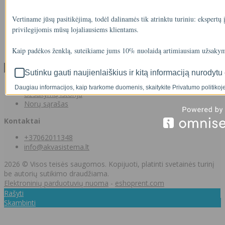
Gamintojai
Prekių grąžinimai
Vertiname jūsų pasitikėjimą, todėl dalinamės tik atrinktu turiniu: ekspertų
Partnerystės programa
privilegijomis mūsų lojaliausiems klientams.
Dovanų kuponai
Svetainės medis
Kaip padėkos ženklą, suteikiame jums 10% nuolaidą artimiausiam užsakym
Kontaktai
Klientams
Sutinku gauti naujienlaiškius ir kitą informaciją nurodytu 
Klientams
Daugiau informacijos, kaip tvarkome duomenis, skaitykite Privatumo politikoje
Užsakymų istorija
Norų sąrašas
Kontaktai
+37062011348
info@akvasistema.lt
2026 © Visos teisės saugomos. Kopijuoti, platinti svetainės turinį
be autorių sutikimo draudžiama.
Elektroninių parduotuvių nuoma
-
eshoprent.com
Rašyti
Skambinti