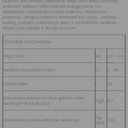
taupesni, nes nereikės papildomai šildyti storo kalkių sluoksnio,
skalbdami audinius nebenaudosite brangių priedų nuo
apkalkėjimo, sunaudosite mažiau skalbimo, minkštinimo
priemonių. Įrenginių kaitinimo elementai bus švarūs - neišteps
audinių, prietaiso sudedamųjų dalių, o suminkštintu vandeniu
išplauti indai spindės ir atrodys švaresni.
TECHNINĖ SPECIFIKACIJA
Slėgio ribos
bar
2,0 – 6,0
Vandens temperatūros ribos
C°
5 - 48
Užpildo kiekis
l
28
Maksimalus leistinas bendras geležies kiekis
mg/l
0,3
vandenyje*(konsultuotis)
mg-
Maksimalus leistinas kietumas vandenyje
10,0
ekv/l