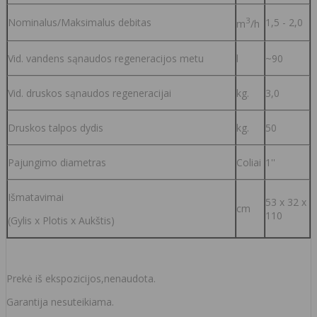
3
Nominalus/Maksimalus debitas
1,5 - 2,0
m
/h
Vid. vandens sąnaudos regeneracijos metu
l
~90
Vid. druskos sąnaudos regeneracijai
kg.
3,0
Druskos talpos dydis
kg.
50
Pajungimo diametras
Coliai
1''
Išmatavimai
53 x 32 x
cm
110
(Gylis x Plotis x Aukštis)
Prekė iš ekspozicijos,nenaudota.
Garantija nesuteikiama.