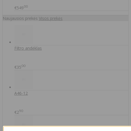
00
€549
Naujausios prekės
Visos prekės
Filtro andėklas
00
€35
A46-12
90
€2