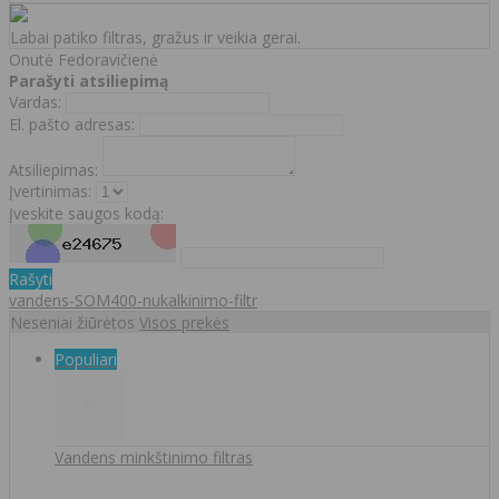
Labai patiko filtras, gražus ir veikia gerai.
Onutė Fedoravičienė
Parašyti atsiliepimą
Vardas:
El. pašto adresas:
Atsiliepimas:
Įvertinimas:
Įveskite saugos kodą:
Rašyti
vandens-SOM400-nukalkinimo-filtr
Neseniai žiūrėtos
Visos prekės
Populiari
Vandens minkštinimo filtras