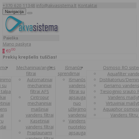
+370 620 11348
info@akvasistema.lt
Kontaktai
Navigacija
Mano paskyra
00
€0
0
Prekių krepšelis tuščias!
nimo
Mechaniniai/anglies
Išmanūs
Osmoso RO sist
filtrai
sprendimai
Aquafilter vanden
inimo
Automatiniai
Išmanūs
Distiliatorius/Demi
ai su
mechaniniai
vandens
Geriamo vandens
 talpa
filtrai AFS
filtrai su
Tiesioginio srauto
kai
Cintropur
apsauga
Vandens maišy
tiniai
mechaniniai
nuo
Virtuviniai maišy
ens
maišiniai
užliejimo
Aquaphor osmoso
rai
vandens filtrai
vandeniu
Vandens filtru
trų
Kasetiniai
Vandens
ldai
vandens filtrai
nuotekio
Praplaunami
apsauga
vandens filtrai