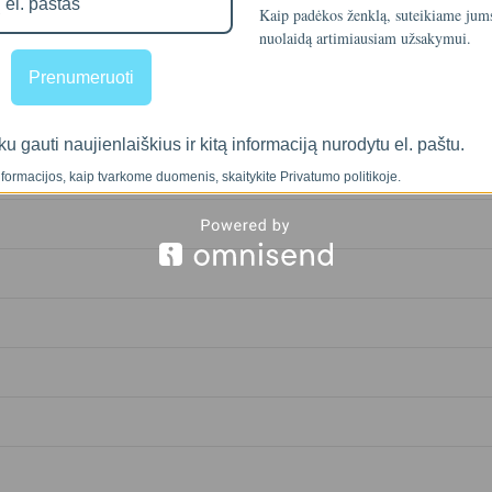
Kaip padėkos ženklą, suteikiame ju
nuolaidą artimiausiam užsakymui.
Prenumeruoti
ku gauti naujienlaiškius ir kitą informaciją nurodytu el. paštu.
formacijos, kaip tvarkome duomenis, skaitykite Privatumo politikoje.