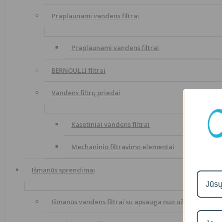
Praplaunami vandens filtrai
Praplaunami vandens filtrai
BERNOULLI filtrai
Vandens filtrų priedai
Kasetiniai vandens filtrai
Mechaninio filtravimo elementai
Išmanūs sprendimai
Išmanūs vandens filtrai su apsauga nuo užliejimo van