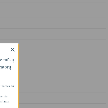
ie mūsų
ratorų
linamės tik
inėmis
entams.