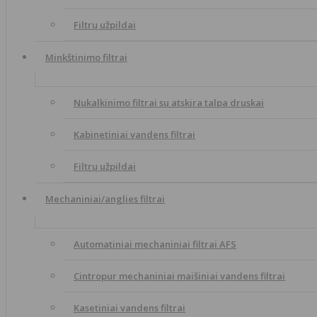
Filtrų užpildai
Minkštinimo filtrai
Nukalkinimo filtrai su atskira talpa druskai
Kabinetiniai vandens filtrai
Filtrų užpildai
Mechaniniai/anglies filtrai
Automatiniai mechaniniai filtrai AFS
Cintropur mechaniniai maišiniai vandens filtrai
Kasetiniai vandens filtrai