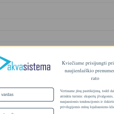
Kviečiame prisijungti pr
naujienlaiškio prenume
rato
Vertiname jūsų pasitikėjimą, todėl da
atrinktu turiniu: ekspertų įžvalgomis,
naujausiomis tendencijomis ir išskirt
deniu
privilegijomis mūsų lojaliausiems kli