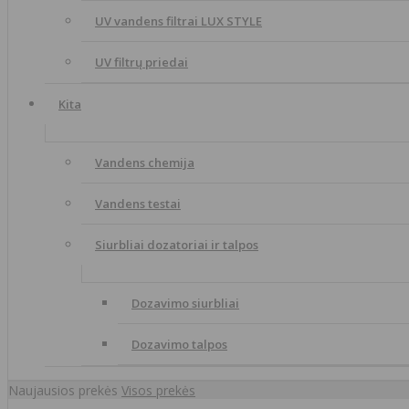
UV vandens filtrai LUX STYLE
UV filtrų priedai
Kita
Vandens chemija
Vandens testai
Siurbliai dozatoriai ir talpos
Dozavimo siurbliai
Dozavimo talpos
Naujausios prekės
Visos prekės