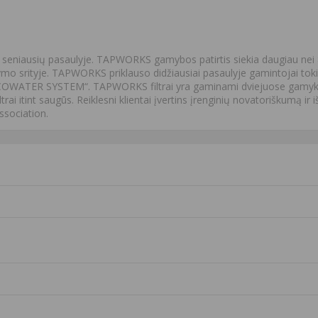
 seniausių pasaulyje. TAPWORKS gamybos patirtis siekia daugiau nei 8
 srityje. TAPWORKS priklauso didžiausiai pasaulyje gamintojai tokios
ECOWATER SYSTEM“. TAPWORKS filtrai yra gaminami dviejuose gamyklose, 
iltrai itint saugūs. Reiklesni klientai įvertins įrenginių novatoriškumą i
ssociation.