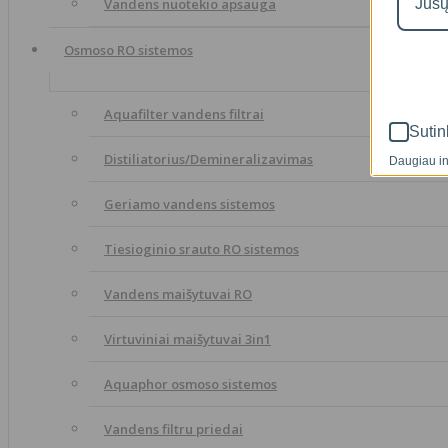
Vandens nuotekio apsauga
Osmoso RO sistemos
Aquafilter vandens filtrai
Sutin
Distiliatorius/Demineralizavimas
Daugiau in
Geriamo vandens sistemos
Tiesioginio srauto RO sistemos
Vandens maišytuvai RO
Virtuviniai maišytuvai 3in1
Aquaphor osmoso sistemos
Vandens filtru priedai