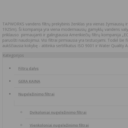
TAPWORKS vandens filtrų prekybinis ženklas yra vienas žymiausių ir
1925m). Ši kompanija yra viena moderniausių gamyklų vandens valymo
priklauso pirmaujanti ir galingiausia Amerikiečių filtrų kompanija „
paruošti naudojimui. Visi filtrai pirmiausia yra testuojami. Todėl šie f
aukščiausia kokybę - atitinka sertifikatus ISO 9001 ir Water Quality A
Kategorijos
Filtrų dalys
GERA KAINA
Nugeležinimo filtrai
Dvikoloniai nugeležinimo filtrai
Vienkoloniai nugeležinimo filtrai