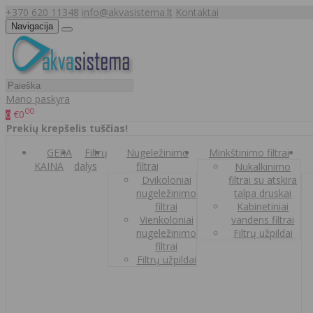
+370 620 11348
info@akvasistema.lt
Kontaktai
Navigacija
Mano paskyra
00
€0
0
Prekių krepšelis tuščias!
GERA
Filtrų
Nugeležinimo
Minkštinimo filtrai
KAINA
dalys
filtrai
Nukalkinimo
Dvikoloniai
filtrai su atskira
nugeležinimo
talpa druskai
filtrai
Kabinetiniai
Vienkoloniai
vandens filtrai
nugeležinimo
Filtrų užpildai
filtrai
Filtrų užpildai