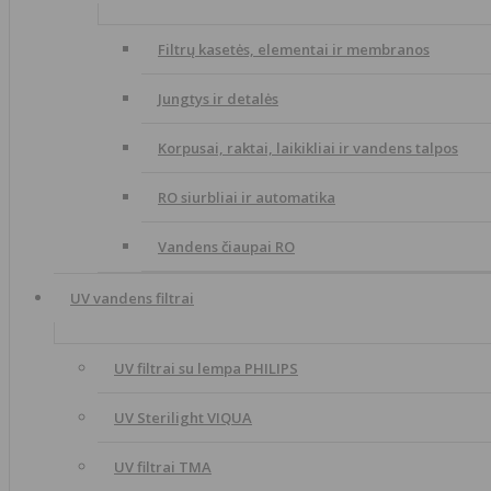
Filtrų kasetės, elementai ir membranos
Jungtys ir detalės
Korpusai, raktai, laikikliai ir vandens talpos
RO siurbliai ir automatika
Vandens čiaupai RO
UV vandens filtrai
UV filtrai su lempa PHILIPS
UV Sterilight VIQUA
UV filtrai TMA