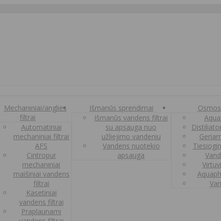
Mechaniniai/anglies
Išmanūs sprendimai
Osmos
filtrai
Išmanūs vandens filtrai
Aquaf
Automatiniai
su apsauga nuo
Distiliat
mechaniniai filtrai
užliejimo vandeniu
Geriam
AFS
Vandens nuotekio
Tiesiogi
Cintropur
apsauga
Vand
mechaniniai
Virtuv
maišiniai vandens
Aquaph
filtrai
Van
Kasetiniai
vandens filtrai
Praplaunami
vandens filtrai