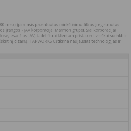
0 metų (pirmasis patentuotas minkštinimo filtras įregistruotas
 įrangos - JAV korporacijai Marmon grupei. Šiai korporacijai
esančios JAV, tadel filtrai klientam pristatomi visiškai surinkti ir
r išskirtinį dizainą. TAPWORKS užtikrina naujausias technologijas ir