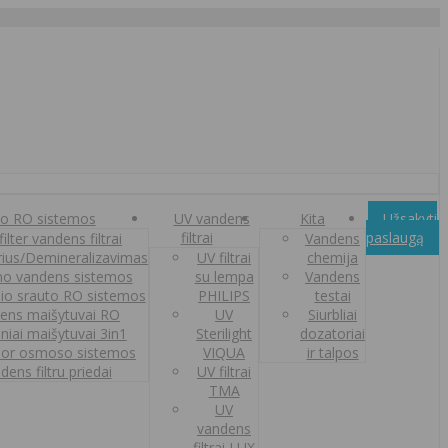
o RO sistemos
UV vandens
Kita
Užsakyti
filtrai
paslaugą
ilter vandens filtrai
Vandens
orius/Demineralizavimas
UV filtrai
chemija
o vandens sistemos
su lempa
Vandens
nio srauto RO sistemos
PHILIPS
testai
ens maišytuvai RO
UV
Siurbliai
iniai maišytuvai 3in1
Sterilight
dozatoriai
or osmoso sistemos
VIQUA
ir talpos
dens filtru priedai
UV filtrai
TMA
UV
vandens
filtrai LUX