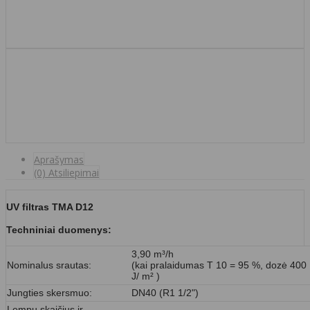
Aprašymas
(0) Atsiliepimai
UV filtras TMA D12
Techniniai duomenys:
3,90 m³/h
Nominalus srautas:
(kai pralaidumas T 10 = 95 %, dozė 400
J/ m² )
Jungties skersmuo:
DN40 (R1 1/2")
Lempų skaičius ir