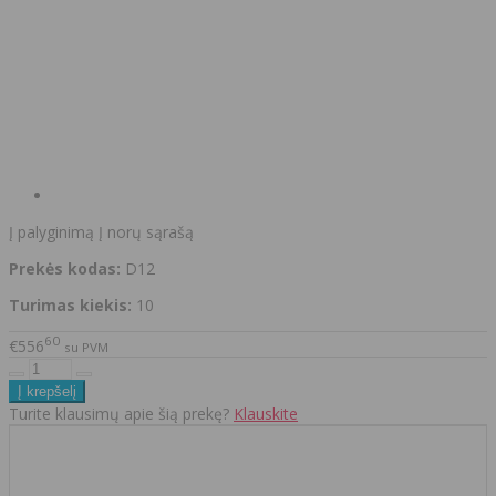
Į palyginimą
Į norų sąrašą
Prekės kodas:
D12
Turimas kiekis:
10
60
€556
su PVM
Turite klausimų apie šią prekę?
Klauskite