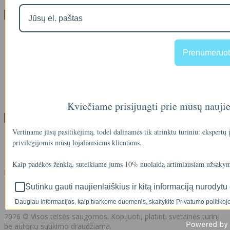
Klientų aptarnavimas
Visos prekės
Prekės su nuolaida
Gamintojai
Prenumeruot
Prekių grąžinimai
Partnerystės programa
Dovanų kuponai
Svetainės medis
Kontaktai
Kviečiame prisijungti prie mūsų nauji
Klientams
Vertiname jūsų pasitikėjimą, todėl dalinamės tik atrinktu turiniu: ekspertų
Klientams
privilegijomis mūsų lojaliausiems klientams.
Užsakymų istorija
Norų sąrašas
Kaip padėkos ženklą, suteikiame jums 10% nuolaidą artimiausiam užsakym
Kontaktai
Sutinku gauti naujienlaiškius ir kitą informaciją nurodytu 
+37062011348
info@akvasistema.lt
Daugiau informacijos, kaip tvarkome duomenis, skaitykite Privatumo politikoje
2026 © Visos teisės saugomos. Kopijuoti, platinti svetainės turinį
be autorių sutikimo draudžiama.