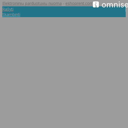
Elektroninių parduotuvių nuoma
-
eshoprent.com
Rašyti
Skambinti