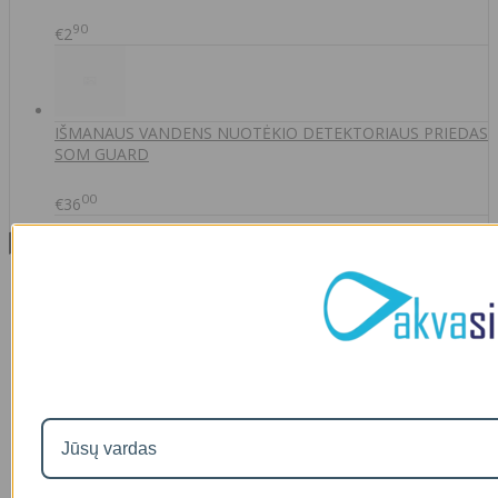
90
€2
IŠMANAUS VANDENS NUOTĖKIO DETEKTORIAUS PRIEDAS
SOM GUARD
00
€36
Informacija
Apie mus
Prekių pristatymas
Prekių grąžinimas
Apsipirkimo sąlygos ir taisyklės
Garantijos
NEMOKAMI VANDENS TYRIMAI
Privatumo politika
Atsiskaitymas IŠSIMOKĖTINAI
NAUJIENOS
Facebook konkursų sąlygos
Informacija pagal BDAR