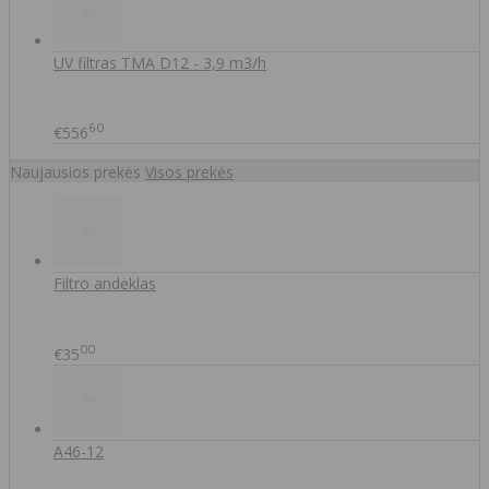
UV filtras TMA D12 - 3,9 m3/h
60
€556
Naujausios prekės
Visos prekės
Filtro andėklas
00
€35
A46-12