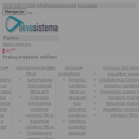
+370 620 11348
info@akvasistema.lt
Kontaktai
Navigacija
Mano paskyra
00
€0
0
Prekių krepšelis tuščias!
nimo
Mechaniniai/anglies
Išmanūs
Osmoso RO sist
filtrai
sprendimai
Aquafilter vanden
inimo
Automatiniai
Išmanūs
Distiliatorius/Demi
ai su
mechaniniai
vandens
Geriamo vandens
 talpa
filtrai AFS
filtrai su
Tiesioginio srauto
kai
Cintropur
apsauga
Vandens maišy
tiniai
mechaniniai
nuo
Virtuviniai maišy
ens
maišiniai
užliejimo
Aquaphor osmoso
rai
vandens filtrai
vandeniu
Vandens filtru
trų
Kasetiniai
Vandens
ldai
vandens filtrai
nuotekio
Praplaunami
apsauga
vandens filtrai