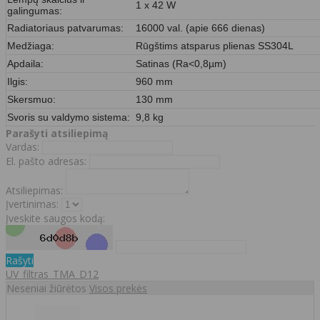
1 x 42 W
galingumas:
Radiatoriaus patvarumas:
16000 val. (apie 666 dienas)
Medžiaga:
Rūgštims atsparus plienas SS304L
Apdaila:
Satinas (Ra<0,8µm)
Ilgis:
960 mm
Skersmuo:
130 mm
Svoris su valdymo sistema:
9,8 kg
Parašyti atsiliepimą
Vardas:
El. pašto adresas:
Atsiliepimas:
Įvertinimas:
Įveskite saugos kodą:
Rašyti
UV_filtras_TMA_D12
Neseniai žiūrėtos
Visos prekės