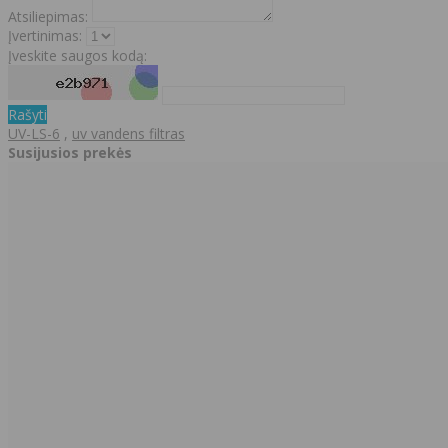
Atsiliepimas:
Įvertinimas:
Įveskite saugos kodą:
Rašyti
UV-LS-6
,
uv vandens filtras
Susijusios prekės