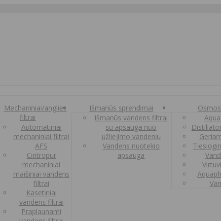
Mechaniniai/anglies
Išmanūs sprendimai
Osmos
filtrai
Išmanūs vandens filtrai
Aquaf
Automatiniai
su apsauga nuo
Distiliat
mechaniniai filtrai
užliejimo vandeniu
Geriam
AFS
Vandens nuotekio
Tiesiogi
Cintropur
apsauga
Vand
mechaniniai
Virtuv
maišiniai vandens
Aquaph
filtrai
Van
Kasetiniai
vandens filtrai
Praplaunami
vandens filtrai