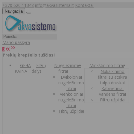
+370 620 11348
info@akvasistema.lt
Kontaktai
Navigacija
Mano paskyra
00
€0
0
Prekių krepšelis tuščias!
GERA
Filtrų
Nugeležinimo
Minkštinimo filtrai
KAINA
dalys
filtrai
Nukalkinimo
Dvikoloniai
filtrai su atskira
nugeležinimo
talpa druskai
filtrai
Kabinetiniai
Vienkoloniai
vandens filtrai
nugeležinimo
Filtrų užpildai
filtrai
Filtrų užpildai