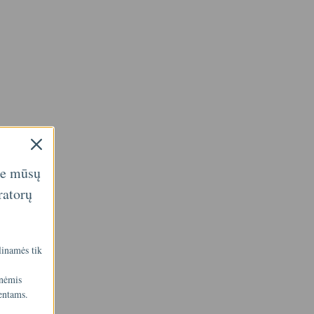
ie mūsų
ratorų
linamės tik
inėmis
entams.