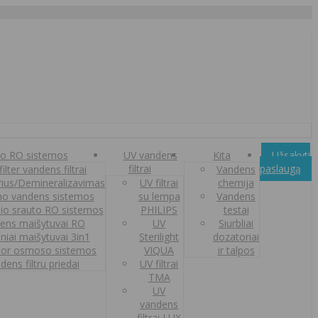
o RO sistemos
UV vandens
Kita
Užsakyti
filtrai
paslaugą
ilter vandens filtrai
Vandens
orius/Demineralizavimas
UV filtrai
chemija
o vandens sistemos
su lempa
Vandens
nio srauto RO sistemos
PHILIPS
testai
ens maišytuvai RO
UV
Siurbliai
iniai maišytuvai 3in1
Sterilight
dozatoriai
or osmoso sistemos
VIQUA
ir talpos
dens filtru priedai
UV filtrai
TMA
UV
vandens
filtrai LUX