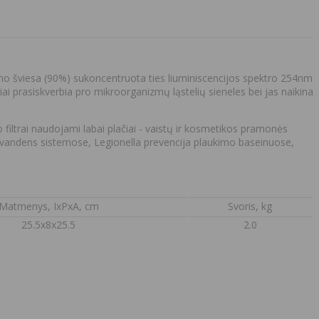
o šviesa (90%) sukoncentruota ties liuminiscencijos spektro 254nm
liai prasiskverbia pro mikroorganizmų ląstelių sieneles bei jas naikina
iltrai naudojami labai plačiai - vaistų ir kosmetikos pramonės
vandens sistemose, Legionella prevencija plaukimo baseinuose,
Matmenys, IxPxA, cm
Svoris, kg
25.5x8x25.5
2.0