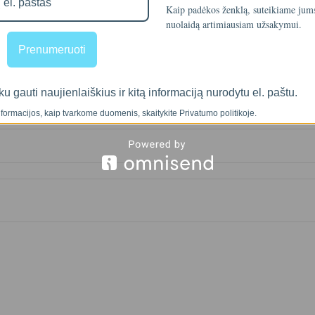
Kaip padėkos ženklą, suteikiame ju
nuolaidą artimiausiam užsakymui.
Prenumeruoti
ku gauti naujienlaiškius ir kitą informaciją nurodytu el. paštu.
formacijos, kaip tvarkome duomenis, skaitykite Privatumo politikoje.