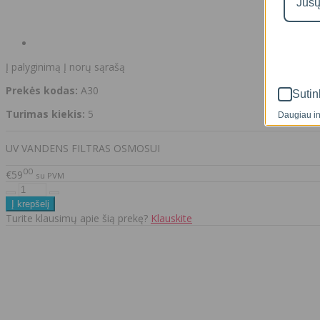
Į palyginimą
Į norų sąrašą
Prekės kodas:
A30
Sutin
Turimas kiekis:
5
Daugiau in
UV VANDENS FILTRAS OSMOSUI
00
€59
su PVM
Turite klausimų apie šią prekę?
Klauskite