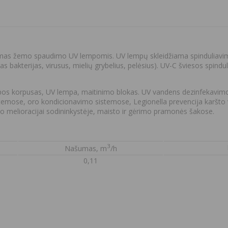
amas žemo spaudimo UV lempomis. UV lempų skleidžiama spinduliavim
s bakterijas, virusus, mielių grybelius, pelėsius). UV-C šviesos spindu
pos korpusas, UV lempa, maitinimo blokas. UV vandens dezinfekavimo f
temose, oro kondicionavimo sistemose, Legionella prevencija karšto 
o melioracijai sodininkystėje, maisto ir gėrimo pramonės šakose.
3
Našumas, m
/h
0,11