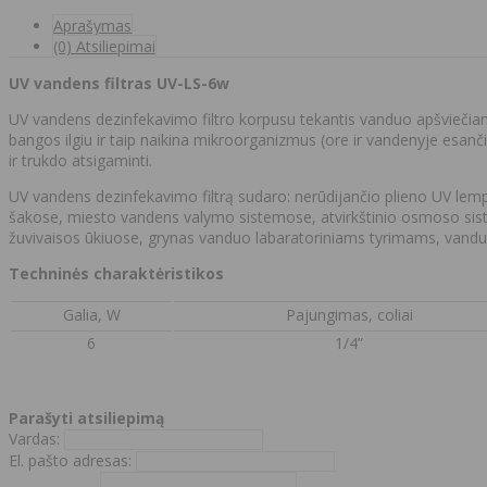
Aprašymas
(0) Atsiliepimai
UV vandens filtras UV-LS-6w
UV vandens dezinfekavimo filtro korpusu tekantis vanduo apšvieči
bangos ilgiu ir taip naikina mikroorganizmus (ore ir vandenyje esančia
ir trukdo atsigaminti.
UV vandens dezinfekavimo filtrą sudaro: nerūdijančio plieno UV lem
šakose, miesto vandens valymo sistemose, atvirkštinio osmoso sis
žuvivaisos ūkiuose, grynas vanduo labaratoriniams tyrimams, vandu
Techninės charaktėristikos
Galia, W
Pajungimas, coliai
6
1/4”
Parašyti atsiliepimą
Vardas:
El. pašto adresas: