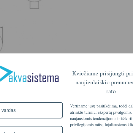
Kviečiame prisijungti pr
naujienlaiškio prenume
rato
Vertiname jūsų pasitikėjimą, todėl da
atrinktu turiniu: ekspertų įžvalgomis,
naujausiomis tendencijomis ir išskirt
privilegijomis mūsų lojaliausiems kli