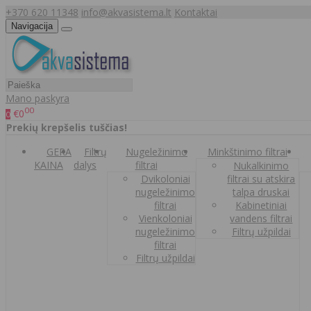
+370 620 11348
info@akvasistema.lt
Kontaktai
Navigacija
Mano paskyra
00
€0
0
Prekių krepšelis tuščias!
GERA
Filtrų
Nugeležinimo
Minkštinimo filtrai
KAINA
dalys
filtrai
Nukalkinimo
Dvikoloniai
filtrai su atskira
nugeležinimo
talpa druskai
filtrai
Kabinetiniai
Vienkoloniai
vandens filtrai
nugeležinimo
Filtrų užpildai
filtrai
Filtrų užpildai