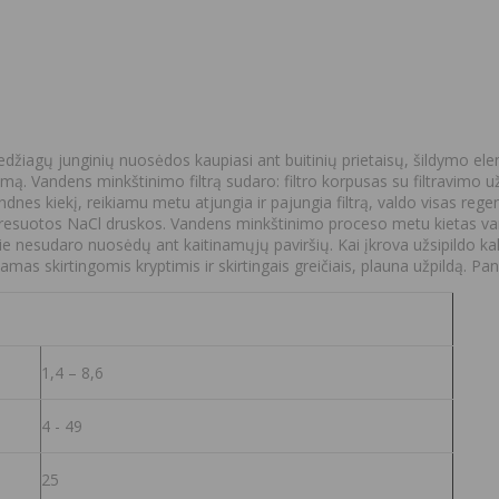
iagų junginių nuosėdos kaupiasi ant buitinių prietaisų, šildymo eleme
mą. Vandens minkštinimo filtrą sudaro: filtro korpusas su filtravimo 
nes kiekį, reikiamu metu atjungia ir pajungia filtrą, valdo visas regene
 presuotos NaCl druskos. Vandens minkštinimo proceso metu kietas vanduo
ie nesudaro nuosėdų ant kaitinamųjų paviršių. Kai įkrova užsipildo kal
kėdamas skirtingomis kryptimis ir skirtingais greičiais, plauna užpildą. 
1,4 – 8,6
4 - 49
25