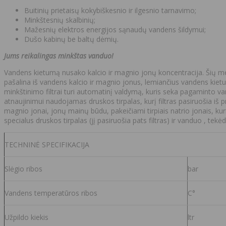
Buitinių prietaisų kokybiškesnio ir ilgesnio tarnavimo;
Minkštesnių skalbinių;
Mažesnių elektros energijos sąnaudų vandens šildymui;
Dušo kabinų be baltų dėmių.
Jums reikalingas minkštas vanduo!
Vandens kietumą nusako kalcio ir magnio jonų koncentracija. Šių medž
pašalina iš vandens kalcio ir magnio jonus, lemiančius vandens kietu
minkštinimo filtrai turi automatinį valdymą, kuris seka pagaminto vand
atnaujinimui naudojamas druskos tirpalas, kurį filtras pasiruošia iš
magnio jonai, jonų mainų būdu, pakeičiami tirpiais natrio jonais, kur
specialus druskos tirpalas (jį pasiruošia pats filtras) ir vanduo , te
TECHNINĖ SPECIFIKACIJA
Slėgio ribos
bar
Vandens temperatūros ribos
C°
Užpildo kiekis
ltr