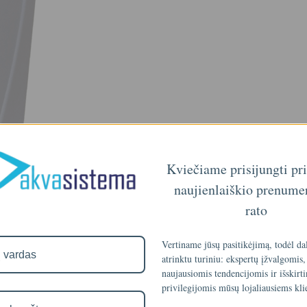
Kviečiame prisijungti pr
naujienlaiškio prenume
rato
Vertiname jūsų pasitikėjimą, todėl da
atrinktu turiniu: ekspertų įžvalgomis,
naujausiomis tendencijomis ir išskirt
privilegijomis mūsų lojaliausiems kli