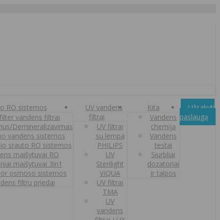
o RO sistemos
UV vandens
Kita
Užsakyti
filtrai
paslaugą
ilter vandens filtrai
Vandens
orius/Demineralizavimas
UV filtrai
chemija
o vandens sistemos
su lempa
Vandens
nio srauto RO sistemos
PHILIPS
testai
ens maišytuvai RO
UV
Siurbliai
iniai maišytuvai 3in1
Sterilight
dozatoriai
or osmoso sistemos
VIQUA
ir talpos
dens filtru priedai
UV filtrai
TMA
UV
vandens
filtrai LUX