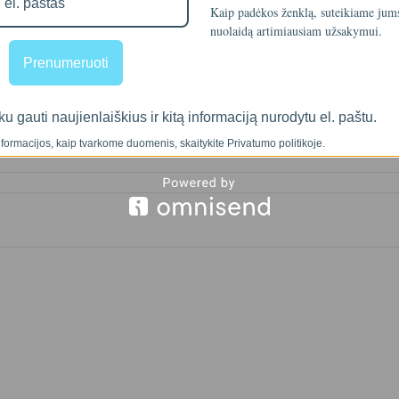
Kaip padėkos ženklą, suteikiame ju
nuolaidą artimiausiam užsakymui.
Prenumeruoti
ku gauti naujienlaiškius ir kitą informaciją nurodytu el. paštu.
formacijos, kaip tvarkome duomenis, skaitykite Privatumo politikoje.