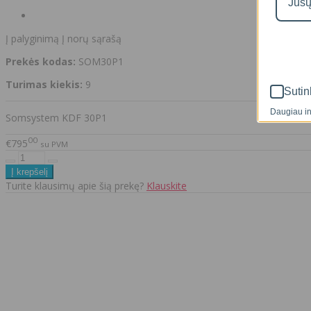
Į palyginimą
Į norų sąrašą
Prekės kodas:
SOM30P1
Turimas kiekis:
9
Sutin
Daugiau in
Somsystem KDF 30P1
00
€795
su PVM
Turite klausimų apie šią prekę?
Klauskite