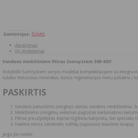
Gamintojas:
ŠOMIS
Aprašymas
(0) Atsiliepimai
Vandens minkštinimo filtras Somsystem 30R-KDF.
Kokybiški SomSystem serijos modeliai komplektuojami su integruota ta
sulaiko kietuosius mineralus, kurios regeneracijos metu pašalina į kana
PASKIRTIS
Vandens paruošimo įrenginys skirtas vandens minkštinimui. S
Minkštinimo įrengimų veikimas pagrįstas karbonatinio kietumo 
Filtras yra užpildytas stipriai rūgštiniu katijonitu, bei speciali
Naikina sieros vandenilio sulfidą (supuvusio kiaušinio kvapą)
Jeigu Jūs norite: