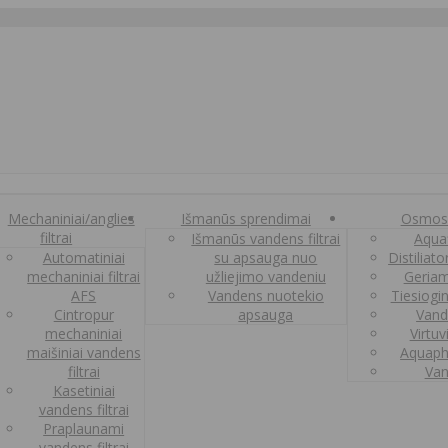
Mechaniniai/anglies
Išmanūs sprendimai
Osmos
filtrai
Išmanūs vandens filtrai
Aquaf
Automatiniai
su apsauga nuo
Distiliat
mechaniniai filtrai
užliejimo vandeniu
Geriam
AFS
Vandens nuotekio
Tiesiogi
Cintropur
apsauga
Vand
mechaniniai
Virtuv
maišiniai vandens
Aquaph
filtrai
Van
Kasetiniai
vandens filtrai
Praplaunami
vandens filtrai