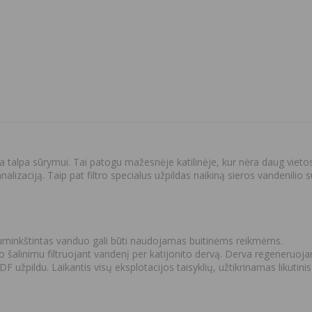
lpa sūrymui. Tai patogu mažesnėje katilinėje, kur nėra daug vietos įre
lizaciją. Taip pat filtro specialus užpildas naikiną sieros vandenilio s
uminkštintas vanduo gali būti naudojamas buitinėms reikmėms.
šalinimu filtruojant vandenį per katijonito dervą. Derva regeneruoja
u KDF užpildu. Laikantis visų eksplotacijos taisyklių, užtikrinamas likuti