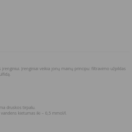
nginiui. Įrenginiai veikia jonų mainų principu: filtravimo užpildas
ulfidą
.
ma druskos tirpalu.
nis vandens kietumas iki – 0,5 mmol/l.