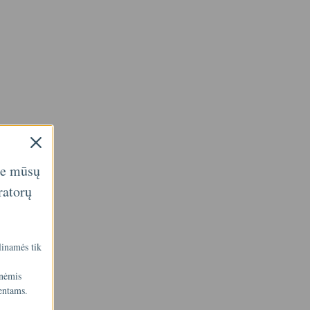
ie mūsų
ratorų
linamės tik
inėmis
entams.