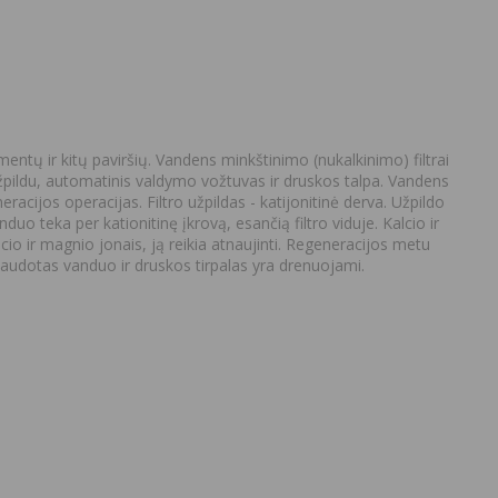
ntų ir kitų paviršių. Vandens minkštinimo (nukalkinimo) filtrai
užpildu, automatinis valdymo vožtuvas ir druskos talpa. Vandens
racijos operacijas. Filtro užpildas - katijonitinė derva. Užpildo
 teka per kationitinę įkrovą, esančią filtro viduje. Kalcio ir
cio ir magnio jonais, ją reikia atnaujinti. Regeneracijos metu
Panaudotas vanduo ir druskos tirpalas yra drenuojami.