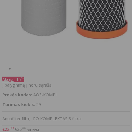
%
Akcija
-15
Į palyginimą
Į norų sąrašą
Prekės kodas:
AQ3-KOMPL
Turimas kiekis:
29
Aquafilter filtrų RO KOMPLEKTAS 3 filtrai.
00
00
€22
€26
su PVM