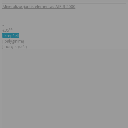
Mineralizuojantis elementas AIFIR 2000
..
00
€35
Į krepšelį
Į palyginimą
Į norų sąrašą