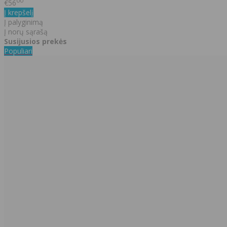
00
€56
Į krepšelį
Į palyginimą
Į norų sąrašą
Susijusios prekės
Populiari