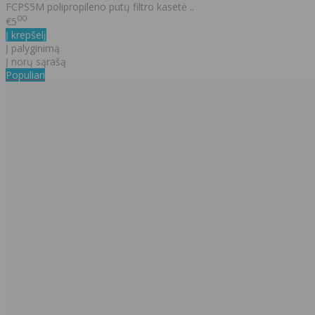
FCPS5M polipropileno putų filtro kasetė ..
00
€5
Į krepšelį
Į palyginimą
Į norų sąrašą
Populiari