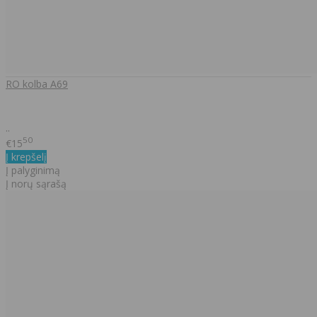
RO kolba A69
..
50
€15
Į krepšelį
Į palyginimą
Į norų sąrašą