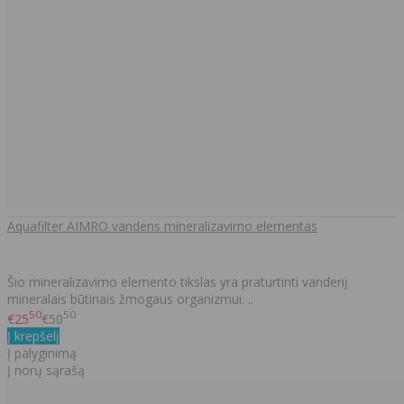
Aquafilter AIMRO vandens mineralizavimo elementas
Šio mineralizavimo elemento tikslas yra praturtinti vandenį
mineralais būtinais žmogaus organizmui. ..
50
50
€25
€50
Į krepšelį
Į palyginimą
Į norų sąrašą