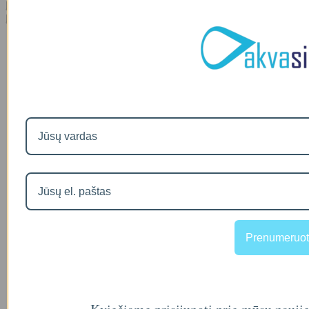
Į palyginimą
Į norų sąrašą
Prenumeruot