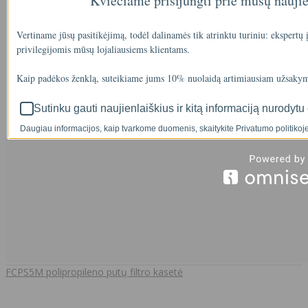
Kviečiame prisijungti prie mūsų nauji
Vertiname jūsų pasitikėjimą, todėl dalinamės tik atrinktu turiniu: ekspertų
privilegijomis mūsų lojaliausiems klientams.
Kaip padėkos ženklą, suteikiame jums 10% nuolaidą artimiausiam užsakym
Sutinku gauti naujienlaiškius ir kitą informaciją nurodytu 
Daugiau informacijos, kaip tvarkome duomenis, skaitykite Privatumo politikoje
FCPS5M polipropileno putų filtro kasetė