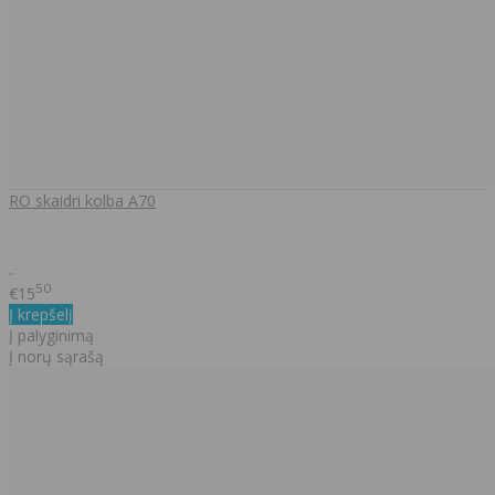
RO skaidri kolba A70
..
50
€15
Į krepšelį
Į palyginimą
Į norų sąrašą