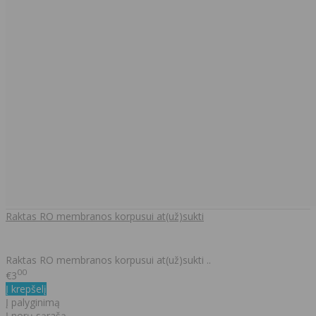
Raktas RO membranos korpusui at(už)sukti
Raktas RO membranos korpusui at(už)sukti ..
00
€3
Į krepšelį
Į palyginimą
Į norų sąrašą