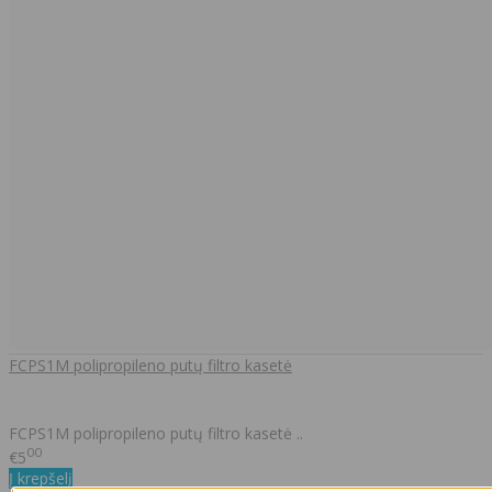
FCPS1M polipropileno putų filtro kasetė
FCPS1M polipropileno putų filtro kasetė ..
00
€5
Į krepšelį