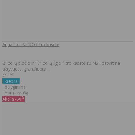
Aquafilter AICRO filtro kasetė
2" colių pločio ir 10" colių ilgio filtro kasetė su NSF patvirtina
aktyvuota, granuliuota ..
80
€10
Į krepšelį
Į palyginimą
Į norų sąrašą
%
Akcija
-50