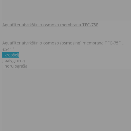
Aquafilter atvirkštinio osmoso membrana TFC-75F
Aquafilter atvirkštinio osmoso (osmosinė) membrana TFC-75F ..
90
€54
Į krepšelį
Į palyginimą
Į norų sąrašą