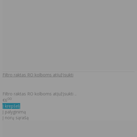
Filtro raktas RO kolboms at(už)sukti
Filtro raktas RO kolboms at(už)sukti ..
00
€6
Į krepšelį
Į palyginimą
Į norų sąrašą