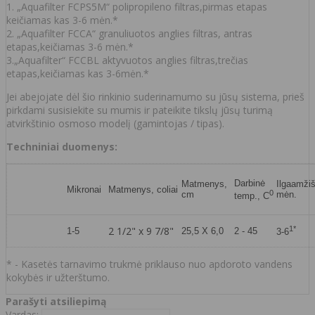
1. „Aquafilter FCPS5M“ polipropileno filtras,pirmas etapas
keičiamas kas 3-6 mėn.*
2. „Aquafilter FCCA“ granuliuotos anglies filtras, antras
etapas,keičiamas 3-6 mėn.*
3.„Aquafilter“ FCCBL aktyvuotos anglies filtras,trečias
etapas,keičiamas kas 3-6mėn.*
Jei abejojate dėl šio rinkinio suderinamumo su jūsų sistema, prieš
pirkdami susisiekite su mumis ir pateikite tikslų jūsų turimą
atvirkštinio osmoso modelį (gamintojas / tipas).
Techniniai duomenys:
Darbinė
Matmenys,
Ilgaamži
Mikronai
Matmenys, coliai
0
cm
mėn.
temp., C
2 1/2" x 9 7/8"
1*
1-5
25,5 X 6,0
2 - 45
3-6
* - Kasetės tarnavimo trukmė priklauso nuo apdoroto vandens
kokybės ir užterštumo.
Parašyti atsiliepimą
Vardas: