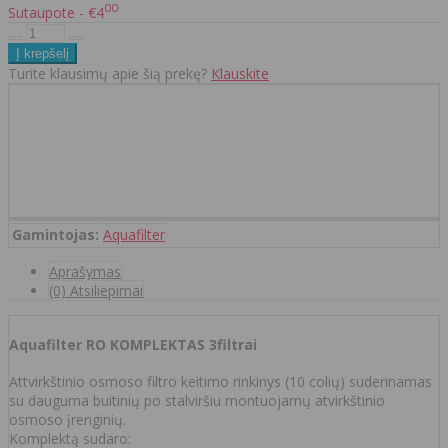
00
Sutaupote - €4
Turite klausimų apie šią prekę?
Klauskite
Gamintojas:
Aquafilter
Aprašymas
(0) Atsiliepimai
Aquafilter RO KOMPLEKTAS 3filtrai
Attvirkštinio osmoso filtro keitimo rinkinys (10 colių) suderinamas
su dauguma buitinių po stalviršiu montuojamų atvirkštinio
osmoso įrenginių.
Komplektą sudaro: