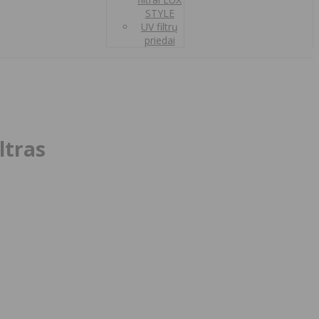
STYLE
UV filtrų
priedai
ltras