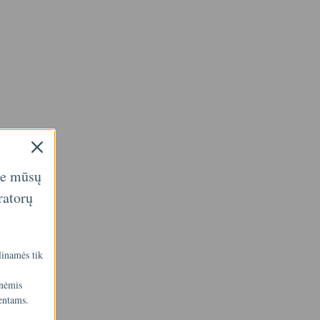
ie mūsų
ratorų
linamės tik
inėmis
entams.