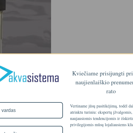
Kviečiame prisijungti pr
naujienlaiškio prenume
rato
Vertiname jūsų pasitikėjimą, todėl da
atrinktu turiniu: ekspertų įžvalgomis,
naujausiomis tendencijomis ir išskirt
privilegijomis mūsų lojaliausiems kli