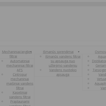
Mechaniniai/anglies
Išmanūs sprendimai
Osmos
filtrai
Išmanūs vandens filtrai
Aquaf
Automatiniai
su apsauga nuo
Distiliat
mechaniniai filtrai
užliejimo vandeniu
Geriam
AFS
Vandens nuotekio
Tiesiogi
Cintropur
apsauga
Vand
mechaniniai
Virtuv
maišiniai vandens
Aquaph
filtrai
Van
Kasetiniai
vandens filtrai
Praplaunami
vandens filtrai