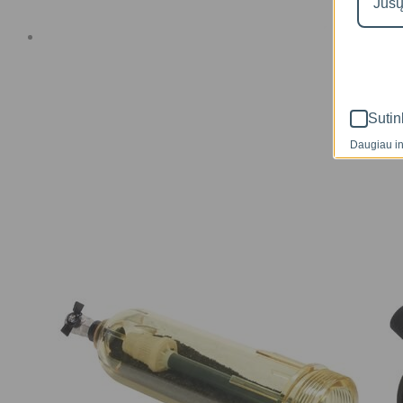
Sutin
Daugiau in