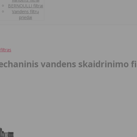
BERNOULLI filtrai
Vandens filtrų
priedai
iltras
echaninis vandens skaidrinimo fi