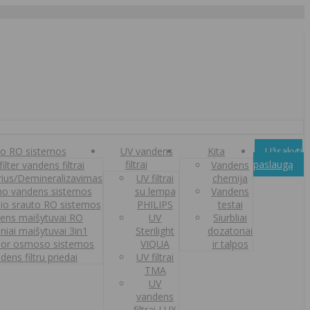
o RO sistemos
UV vandens
Kita
Užsakyti
filtrai
paslaugą
ilter vandens filtrai
Vandens
orius/Demineralizavimas
UV filtrai
chemija
o vandens sistemos
su lempa
Vandens
nio srauto RO sistemos
PHILIPS
testai
ens maišytuvai RO
UV
Siurbliai
iniai maišytuvai 3in1
Sterilight
dozatoriai
or osmoso sistemos
VIQUA
ir talpos
dens filtru priedai
UV filtrai
TMA
UV
vandens
filtrai LUX