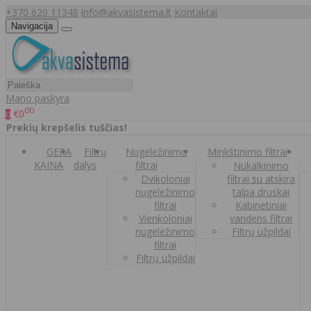
+370 620 11348
info@akvasistema.lt
Kontaktai
Navigacija
Mano paskyra
00
€0
0
Prekių krepšelis tuščias!
GERA
Filtrų
Nugeležinimo
Minkštinimo filtrai
KAINA
dalys
filtrai
Nukalkinimo
Dvikoloniai
filtrai su atskira
nugeležinimo
talpa druskai
filtrai
Kabinetiniai
Vienkoloniai
vandens filtrai
nugeležinimo
Filtrų užpildai
filtrai
Filtrų užpildai