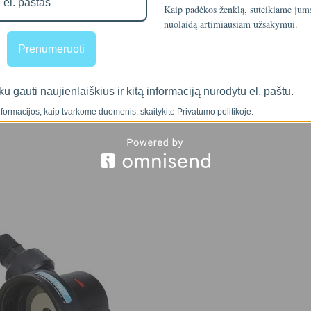
Kaip padėkos ženklą, suteikiame ju
nuolaidą artimiausiam užsakymui.
Prenumeruoti
ku gauti naujienlaiškius ir kitą informaciją nurodytu el. paštu.
formacijos, kaip tvarkome duomenis, skaitykite Privatumo politikoje.