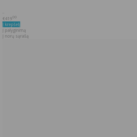
..
00
€419
Į krepšelį
Į palyginimą
Į norų sąrašą