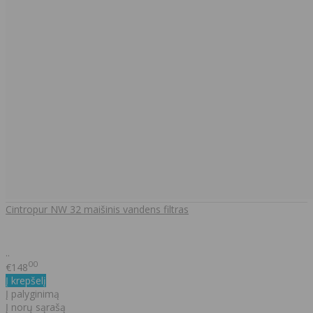
Cintropur NW 32 maišinis vandens filtras
..
00
€148
Į krepšelį
Į palyginimą
Į norų sąrašą