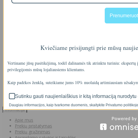
00
€35
Prenumeruot
A46-12
Kviečiame prisijungti prie mūsų nauji
90
€2
Vertiname jūsų pasitikėjimą, todėl dalinamės tik atrinktu turiniu: ekspertų
privilegijomis mūsų lojaliausiems klientams.
IŠMANAUS VANDENS NUOTĖKIO DETEKTORIAUS PRIEDAS
Kaip padėkos ženklą, suteikiame jums 10% nuolaidą artimiausiam užsakym
SOM GUARD
Sutinku gauti naujienlaiškius ir kitą informaciją nurodytu 
00
€36
Daugiau informacijos, kaip tvarkome duomenis, skaitykite Privatumo politikoje
Informacija
Apie mus
Prekių pristatymas
Prekių grąžinimas
Apsipirkimo sąlygos ir taisyklės