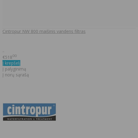
Cintropur NW 800 maišinis vandens filtras
..
00
€518
Į krepšelį
Į palyginimą
Į norų sąrašą