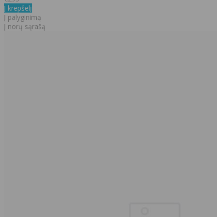
Į krepšelį
Į palyginimą
Į norų sąrašą