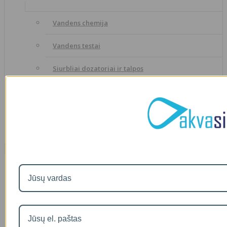
Vandens chemija
Vandens testai
Siurbliai dozatoriai ir talpos
Dozavimo siurbliai
Dozavimo talpos
Naujausios prekės
Visos prekės
Filtro andėklas