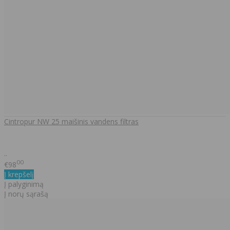
Cintropur NW 25 maišinis vandens filtras
..
00
€98
Į krepšelį
Į palyginimą
Į norų sąrašą