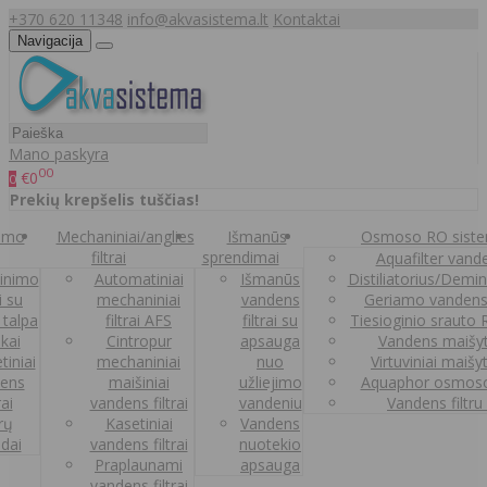
+370 620 11348
info@akvasistema.lt
Kontaktai
Navigacija
Mano paskyra
00
€0
0
Prekių krepšelis tuščias!
nimo
Mechaniniai/anglies
Išmanūs
Osmoso RO sist
filtrai
sprendimai
Aquafilter vanden
inimo
Automatiniai
Išmanūs
Distiliatorius/Demi
ai su
mechaniniai
vandens
Geriamo vandens
 talpa
filtrai AFS
filtrai su
Tiesioginio srauto
kai
Cintropur
apsauga
Vandens maišy
tiniai
mechaniniai
nuo
Virtuviniai maišy
ens
maišiniai
užliejimo
Aquaphor osmoso
rai
vandens filtrai
vandeniu
Vandens filtru
trų
Kasetiniai
Vandens
ldai
vandens filtrai
nuotekio
Praplaunami
apsauga
vandens filtrai