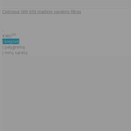
Cintropur NW 650 maišinis vandens filtras
..
00
€460
Į krepšelį
Į palyginimą
Į norų sąrašą