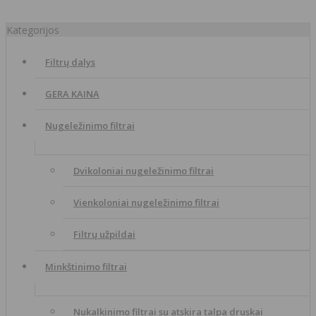
Kategorijos
Filtrų dalys
GERA KAINA
Nugeležinimo filtrai
Dvikoloniai nugeležinimo filtrai
Vienkoloniai nugeležinimo filtrai
Filtrų užpildai
Minkštinimo filtrai
Nukalkinimo filtrai su atskira talpa druskai