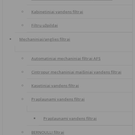
Kabinetiniai vandens filtrai
Filtrų užpildai
Mechaniniai/anglies filtrai
Automatiniai mechaniniai filtrai AFS
Cintropur mechaniniai maišiniai vandens filtrai
Kasetiniai vandens filtrai
Praplaunami vandens filtrai
Praplaunami vandens filtrai
BERNOULLI filtrai