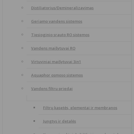
Distiliatorius/Demineralizavimas
Geriamo vandens sistemos
Tiesioginio srauto RO sistemos
Vandens maišytuvai RO
Virtuviniai maišytuvai 3in1
Aquaphor osmoso sistemos
Vandens filtru priedai
Filtrų kasetės, elementai ir membranos
Jungtys ir detalės