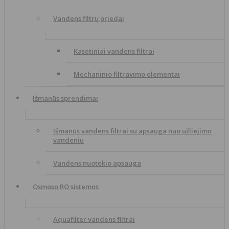
Vandens filtrų priedai
Kasetiniai vandens filtrai
Mechaninio filtravimo elementai
Išmanūs sprendimai
Išmanūs vandens filtrai su apsauga nuo užliejimo
vandeniu
Vandens nuotekio apsauga
Osmoso RO sistemos
Aquafilter vandens filtrai