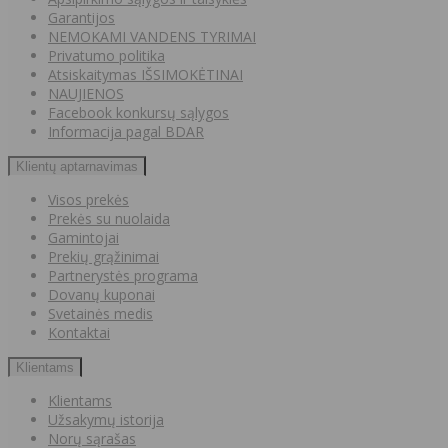
Garantijos
NEMOKAMI VANDENS TYRIMAI
Privatumo politika
Atsiskaitymas IŠSIMOKĖTINAI
NAUJIENOS
Facebook konkursų sąlygos
Informacija pagal BDAR
Klientų aptarnavimas
Visos prekės
Prekės su nuolaida
Gamintojai
Prekių grąžinimai
Partnerystės programa
Dovanų kuponai
Svetainės medis
Kontaktai
Klientams
Klientams
Užsakymų istorija
Norų sąrašas