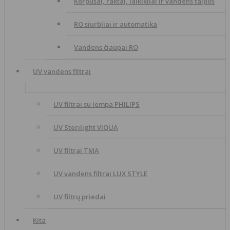
Korpusai, raktai, laikikliai ir vandens talpos
RO siurbliai ir automatika
Vandens čiaupai RO
UV vandens filtrai
UV filtrai su lempa PHILIPS
UV Sterilight VIQUA
UV filtrai TMA
UV vandens filtrai LUX STYLE
UV filtrų priedai
Kita