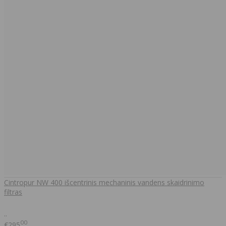
Cintropur NW 400 išcentrinis mechaninis vandens skaidrinimo
filtras
..
00
€295