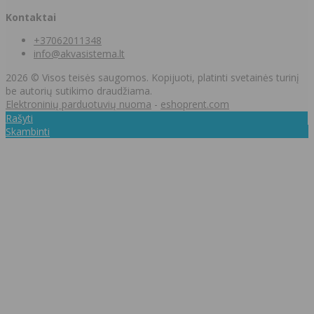
Kontaktai
+37062011348
info@akvasistema.lt
2026 © Visos teisės saugomos. Kopijuoti, platinti svetainės turinį
be autorių sutikimo draudžiama.
Elektroninių parduotuvių nuoma
-
eshoprent.com
Rašyti
Skambinti