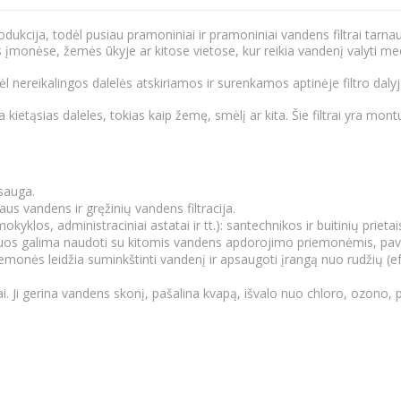
ukcija, todėl pusiau pramoniniai ir pramoniniai vandens filtrai tarnau
onėse, žemės ūkyje ar kitose vietose, kur reikia vandenį valyti mec
ėl nereikalingos dalelės atskiriamos ir surenkamos aptinėje filtro dalyj
a kietąsias daleles, tokias kaip žemę, smėlį ar kita. Šie filtrai yra m
sauga.
aus vandens ir gręžinių vandens filtracija.
los, administraciniai astatai ir tt.): santechnikos ir buitinių prieta
 juos galima naudoti su kitomis vandens apdorojimo priemonėmis, pavy
s leidžia suminkštinti vandenį ir apsaugoti įrangą nuo rudžių (efekt
i gerina vandens skonį, pašalina kvapą, išvalo nuo chloro, ozono, pe