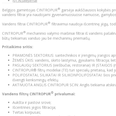
(0) Atsiliepimai
®
Belgijos gamintojas CINTROPUR
garsėja aukščiausios kokybės prod
vandens filtrai yra naudojami gyvenamuosiuose namuose, gamybos įm
®
Vandens filtrai CINTROPUR
filtravimui naudoja išcentrinę jėgą, tod
®
CINTROPUR
mechaninio valymo maišiniai filtrai iš vandens pašalin
būtų tiekiamas vanduo jau be mechaninių priemaišų.
Pritaikimo sritis:
PRAMONĖS SEKTORIUS: santechnikos ir įrengimų įrangos ap
ŽEMĖS ŪKIS: vandens, skirto laistymui, gyvuliams filtracija; liet
PASLAUGŲ SEKTORIUS (viešbučiai, restoranai) IR ĮSTAIGOS (mokyk
CINTROPUR® filtrų modeliai (TE) turi specialų prietaisą, kad
POLIFOSFATAI, SILIKATAI IR SILIKONPOLIFOSFATAI: šios priemonė
išvengti kenksmingų efektų.
AKTIVUOTA ANGLIS CINTROPUR SCIN: Anglis tiekiama atskirai. J
®
Vandens filtrų CINTROPUR
privalumai:
Aukšta ir pastovi srovė;
Išcentrinės jėgos filtracija;
Tvirtas korpusas;