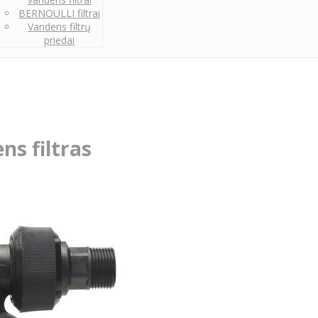
BERNOULLI filtrai
Vandens filtrų
priedai
ns filtras