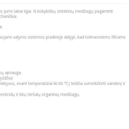
s Jums labai ilgai. Iš kokybiškų sintetinių medžiagų pagaminti
haniškai.
e.
ontuojami valymo sistemos pradinėje dalyje, kad tolimesniems filtrams
isų apsauga.
zdžiui:
yvus, esant temperatūrai iki 60 °C) leidžia suminkštinti vandenį ir
sticidų ir kitų teršalų organinių medžiagų.