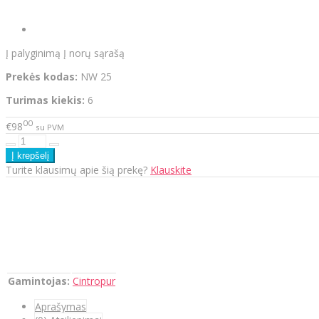
Į palyginimą
Į norų sąrašą
Prekės kodas:
NW 25
Turimas kiekis:
6
00
€98
su PVM
Turite klausimų apie šią prekę?
Klauskite
Gamintojas:
Cintropur
Aprašymas