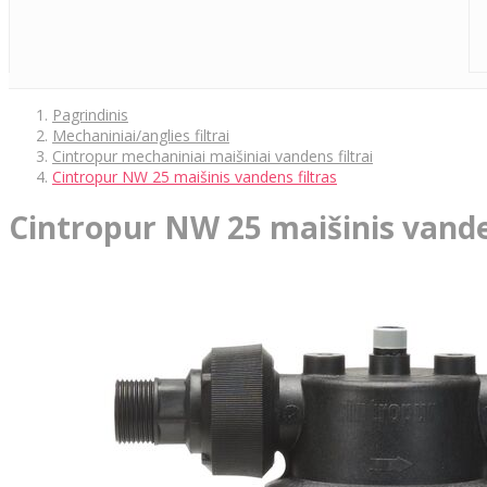
Pagrindinis
Mechaniniai/anglies filtrai
Cintropur mechaniniai maišiniai vandens filtrai
Cintropur NW 25 maišinis vandens filtras
Cintropur NW 25 maišinis vande