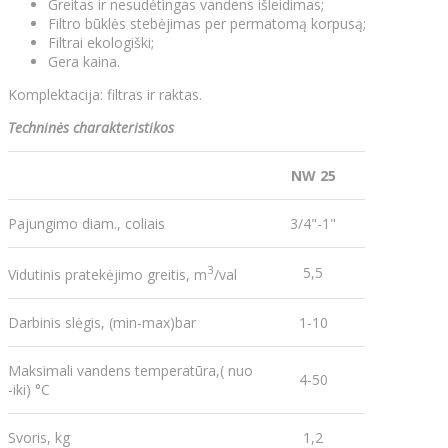
Greitas ir nesudėtingas vandens išleidimas;
Filtro būklės stebėjimas per permatomą korpusą;
Filtrai ekologiški;
Gera kaina.
Komplektacija: filtras ir raktas.
Techninės charakteristikos
NW 25
Pajungimo diam., coliais
3/4"-1"
3
5,5
Vidutinis pratekėjimo greitis, m
/val
Darbinis slėgis, (min-max)bar
1-10
Maksimali vandens temperatūra,( nuo
4-50
-iki) °C
Svoris, kg
1,2