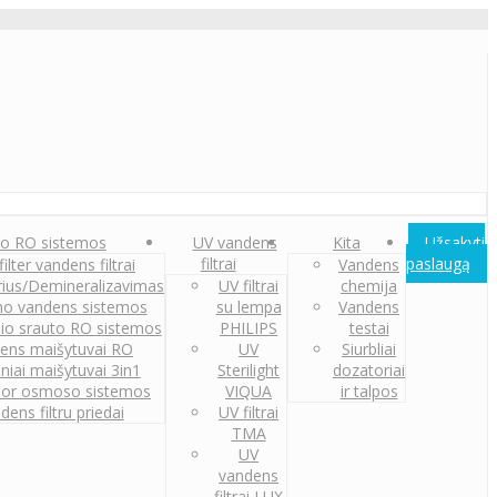
o RO sistemos
UV vandens
Kita
Užsakyti
filtrai
paslaugą
ilter vandens filtrai
Vandens
orius/Demineralizavimas
UV filtrai
chemija
o vandens sistemos
su lempa
Vandens
nio srauto RO sistemos
PHILIPS
testai
ens maišytuvai RO
UV
Siurbliai
iniai maišytuvai 3in1
Sterilight
dozatoriai
or osmoso sistemos
VIQUA
ir talpos
dens filtru priedai
UV filtrai
TMA
UV
vandens
filtrai LUX