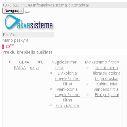
+370 620 11348
info@akvasistema.lt
Kontaktai
Navigacija
Mano paskyra
00
€0
0
Prekių krepšelis tuščias!
GERA
Filtrų
Nugeležinimo
Minkštinimo filtrai
KAINA
dalys
filtrai
Nukalkinimo
Dvikoloniai
filtrai su atskira
nugeležinimo
talpa druskai
filtrai
Kabinetiniai
Vienkoloniai
vandens filtrai
nugeležinimo
Filtrų užpildai
filtrai
Filtrų užpildai