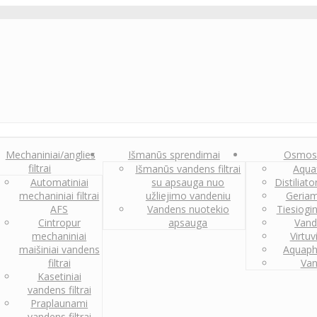
Mechaniniai/anglies
Išmanūs sprendimai
Osmos
filtrai
Išmanūs vandens filtrai
Aquaf
Automatiniai
su apsauga nuo
Distiliat
mechaniniai filtrai
užliejimo vandeniu
Geriam
AFS
Vandens nuotekio
Tiesiogi
Cintropur
apsauga
Vand
mechaniniai
Virtuv
maišiniai vandens
Aquaph
filtrai
Van
Kasetiniai
vandens filtrai
Praplaunami
vandens filtrai