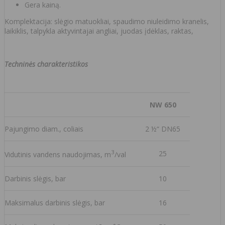
Gera kainą.
Komplektacija: slėgio matuokliai, spaudimo niuleidimo kranelis,
laikiklis, talpykla aktyvintajai angliai, juodas įdėklas, raktas,
Techninės charakteristikos
NW 650
Pajungimo diam., coliais
2 ½“ DN65
3
25
Vidutinis vandens naudojimas, m
/val
Darbinis slėgis, bar
10
Maksimalus darbinis slėgis, bar
16