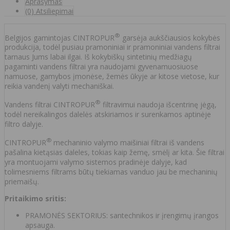
Aprašymas
(0) Atsiliepimai
®
Belgijos gamintojas CINTROPUR
garsėja aukščiausios kokybės
produkcija, todėl pusiau pramoniniai ir pramoniniai vandens filtrai
tarnaus Jums labai ilgai. Iš kokybiškų sintetinių medžiagų
pagaminti vandens filtrai yra naudojami gyvenamuosiuose
namuose, gamybos įmonėse, žemės ūkyje ar kitose vietose, kur
reikia vandenį valyti mechaniškai.
®
Vandens filtrai CINTROPUR
filtravimui naudoja išcentrinę jėgą,
todėl nereikalingos dalelės atskiriamos ir surenkamos aptinėje
filtro dalyje.
®
CINTROPUR
mechaninio valymo maišiniai filtrai iš vandens
pašalina kietąsias daleles, tokias kaip žemę, smėlį ar kita. Šie filtrai
yra montuojami valymo sistemos pradinėje dalyje, kad
tolimesniems filtrams būtų tiekiamas vanduo jau be mechaninių
priemaišų.
Pritaikimo sritis:
PRAMONĖS SEKTORIUS: santechnikos ir įrengimų įrangos
apsauga.