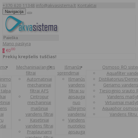
+370 620 11348
info@akvasistema.lt
Kontaktai
Navigacija
Mano paskyra
00
€0
0
Prekių krepšelis tuščias!
nimo
Mechaniniai/anglies
Išmanūs
Osmoso RO sist
filtrai
sprendimai
Aquafilter vanden
inimo
Automatiniai
Išmanūs
Distiliatorius/Demi
ai su
mechaniniai
vandens
Geriamo vandens
 talpa
filtrai AFS
filtrai su
Tiesioginio srauto
kai
Cintropur
apsauga
Vandens maišy
tiniai
mechaniniai
nuo
Virtuviniai maišy
ens
maišiniai
užliejimo
Aquaphor osmoso
rai
vandens filtrai
vandeniu
Vandens filtru
trų
Kasetiniai
Vandens
ldai
vandens filtrai
nuotekio
Praplaunami
apsauga
vandens filtrai