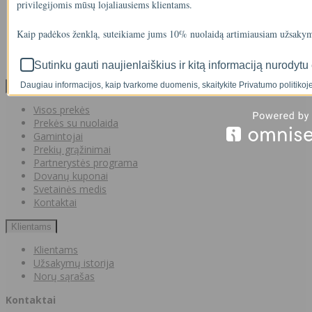
privilegijomis mūsų lojaliausiems klientams.
Privatumo politika
Atsiskaitymas IŠSIMOKĖTINAI
Kaip padėkos ženklą, suteikiame jums 10% nuolaidą artimiausiam užsakym
NAUJIENOS
Facebook konkursų sąlygos
Informacija pagal BDAR
Sutinku gauti naujienlaiškius ir kitą informaciją nurodytu 
Daugiau informacijos, kaip tvarkome duomenis, skaitykite Privatumo politikoje
Klientų aptarnavimas
Visos prekės
Prekės su nuolaida
Gamintojai
Prekių grąžinimai
Partnerystės programa
Dovanų kuponai
Svetainės medis
Kontaktai
Klientams
Klientams
Užsakymų istorija
Norų sąrašas
Kontaktai