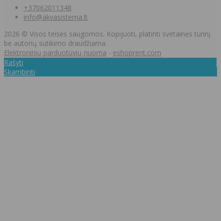
+37062011348
info@akvasistema.lt
2026 © Visos teisės saugomos. Kopijuoti, platinti svetainės turinį
be autorių sutikimo draudžiama.
Elektroninių parduotuvių nuoma
-
eshoprent.com
Rašyti
Skambinti