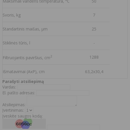
Maksimali vandens temperatūra, °C
50
Svoris, kg
7
Standartinis maišas, µm
25
Stiklinės tūris, l
-
2
1288
Filtruojantis paviršius, cm
Išmatavimai (AxP), cm
63,2x30,4
Parašyti atsiliepimą
Vardas:
El. pašto adresas:
Atsiliepimas:
Įvertinimas:
Įveskite saugos kodą: