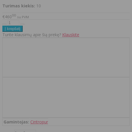
Turimas kiekis:
10
00
€460
su PVM
Turite klausimų apie šią prekę?
Klauskite
Gamintojas:
Cintropur