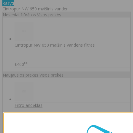
Rašyti
Cintropur NW 650 maišinis vanden
Neseniai žiūrėtos
Visos prekės
Cintropur NW 650 maišinis vandens filtras
00
€460
Naujausios prekės
Visos prekės
Filtro andėklas
00
€35