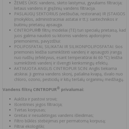
ŽEMĖS ŪKIS: vandens, skirto laistymui, gyvuliams filtracija;
lietaus vandens ir gręžinių vandens filtracija.
PASLAUGŲ SEKTORIUS (viešbučiai, restoranai) IR ĮSTAIGOS
(mokyklos, administraciniai astatai ir tt.): santechnikos ir
buitinių prietaisų apsauga.
CINTROPUR® filtrų modeliai (TE) turi specialų prietaisą, kad
juos galima naudoti su kitomis vandens apdorojimo
priemonėmis, pavyzdžiui:
POLIFOSFATAI, SILIKATAI IR SILIKONPOLIFOSFATAI: šios
priemonės leidžia suminkštinti vandenį ir apsaugoti įrangą
nuo rudžių (efektyvus, esant temperatūrai iki 60 °C) leidžia
suminkštinti vandenį ir išvengti kenksmingų efektų.
AKTIVUOTA ANGLIS CINTROPUR SCIN: Anglis tiekiama
atskirai. Ji gerina vandens skonį, pašalina kvapą, išvalo nuo
chloro, ozono, pesticidų ir kitų teršalų organinių medžiagų.
®
Vandens filtrų CINTROPUR
privalumai:
Aukšta ir pastovi srovė;
Išcentrinės jėgos filtracija;
Tvirtas korpusas;
Greitas ir nesudėtingas vandens išleidimas;
Filtro būklės stebėjimas per permatomą korpusą;
Filtrai ekologiški;