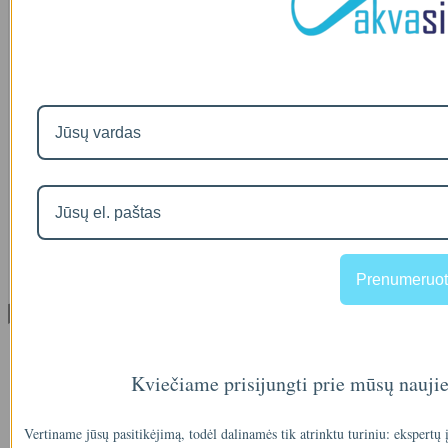
A46-12
90
€2
IŠMANAUS VANDENS NUOTĖKIO DETEKTORIAUS PRIEDAS
SOM GUARD
00
€36
Prenumeruot
Informacija
Apie mus
Prekių pristatymas
Kviečiame prisijungti prie mūsų nauji
Prekių grąžinimas
Apsipirkimo sąlygos ir taisyklės
Garantijos
Vertiname jūsų pasitikėjimą, todėl dalinamės tik atrinktu turiniu: ekspertų
NEMOKAMI VANDENS TYRIMAI