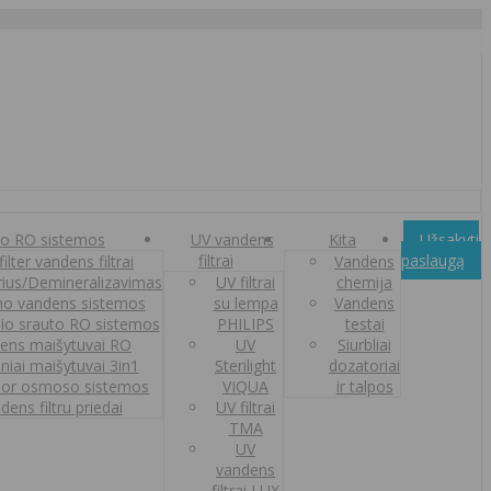
o RO sistemos
UV vandens
Kita
Užsakyti
filtrai
paslaugą
ilter vandens filtrai
Vandens
orius/Demineralizavimas
UV filtrai
chemija
o vandens sistemos
su lempa
Vandens
nio srauto RO sistemos
PHILIPS
testai
ens maišytuvai RO
UV
Siurbliai
iniai maišytuvai 3in1
Sterilight
dozatoriai
or osmoso sistemos
VIQUA
ir talpos
dens filtru priedai
UV filtrai
TMA
UV
vandens
filtrai LUX