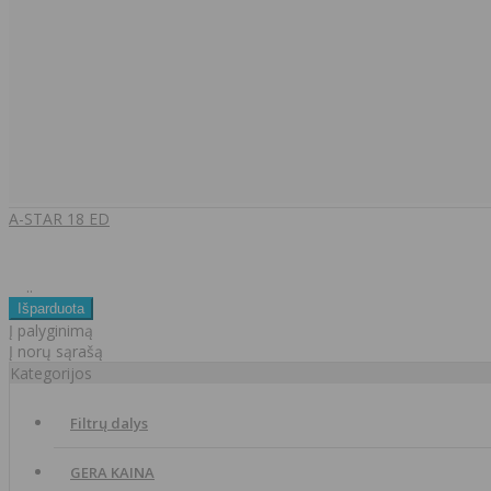
A-STAR 18 ED
..
Į palyginimą
Į norų sąrašą
Kategorijos
Filtrų dalys
GERA KAINA