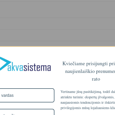
Kviečiame prisijungti pr
naujienlaiškio prenume
rato
Vertiname jūsų pasitikėjimą, todėl da
atrinktu turiniu: ekspertų įžvalgomis,
naujausiomis tendencijomis ir išskirt
privilegijomis mūsų lojaliausiems kli