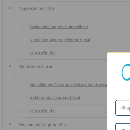
Nugeležinimo filtrai
Dvikoloniai nugeležinimo filtrai
Vienkoloniai nugeležinimo filtrai
Filtrų užpildai
Minkštinimo filtrai
Nukalkinimo filtrai su atskira talpa druskai
Kabinetiniai vandens filtrai
Filtrų užpildai
Mechaniniai/anglies filtrai