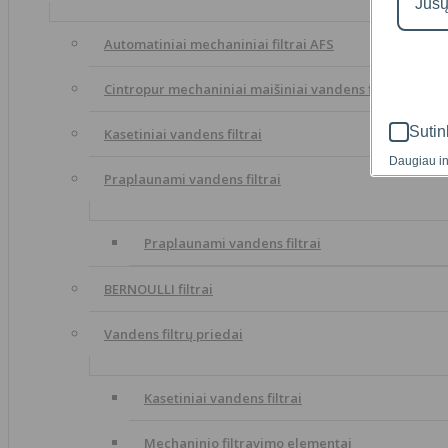
Automatiniai mechaniniai filtrai AFS
Cintropur mechaniniai maišiniai vandens filtrai
Sutin
Kasetiniai vandens filtrai
Daugiau in
Praplaunami vandens filtrai
Praplaunami vandens filtrai
BERNOULLI filtrai
Vandens filtrų priedai
Kasetiniai vandens filtrai
Mechaninio filtravimo elementai