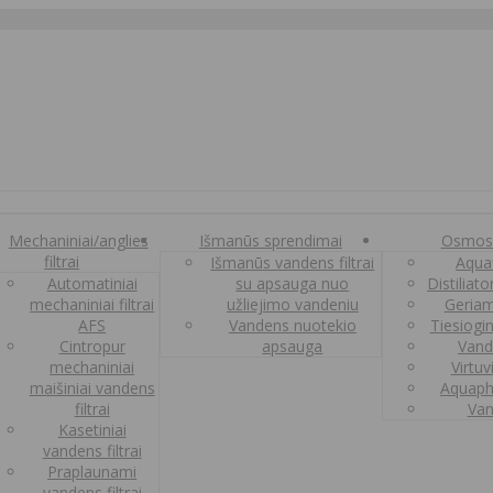
Mechaniniai/anglies
Išmanūs sprendimai
Osmos
filtrai
Išmanūs vandens filtrai
Aquaf
Automatiniai
su apsauga nuo
Distiliat
mechaniniai filtrai
užliejimo vandeniu
Geriam
AFS
Vandens nuotekio
Tiesiogi
Cintropur
apsauga
Vand
mechaniniai
Virtuv
maišiniai vandens
Aquaph
filtrai
Van
Kasetiniai
vandens filtrai
Praplaunami
vandens filtrai