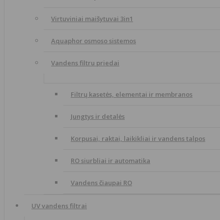
Virtuviniai maišytuvai 3in1
Aquaphor osmoso sistemos
Vandens filtru priedai
Filtrų kasetės, elementai ir membranos
Jungtys ir detalės
Korpusai, raktai, laikikliai ir vandens talpos
RO siurbliai ir automatika
Vandens čiaupai RO
UV vandens filtrai