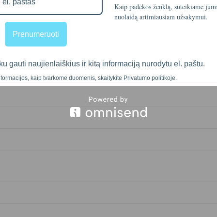
Kaip padėkos ženklą, suteikiame ju
nuolaidą artimiausiam užsakymui.
Prenumeruoti
ku gauti naujienlaiškius ir kitą informaciją nurodytu el. paštu.
formacijos, kaip tvarkome duomenis, skaitykite Privatumo politikoje.