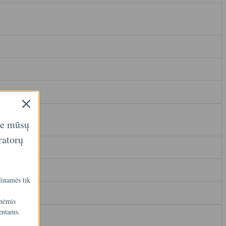
ie mūsų
ratorų
linamės tik
inėmis
entams.