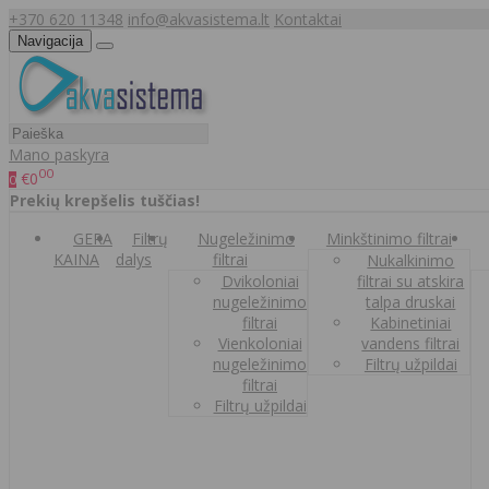
+370 620 11348
info@akvasistema.lt
Kontaktai
Navigacija
Mano paskyra
00
€0
0
Prekių krepšelis tuščias!
GERA
Filtrų
Nugeležinimo
Minkštinimo filtrai
KAINA
dalys
filtrai
Nukalkinimo
Dvikoloniai
filtrai su atskira
nugeležinimo
talpa druskai
filtrai
Kabinetiniai
Vienkoloniai
vandens filtrai
nugeležinimo
Filtrų užpildai
filtrai
Filtrų užpildai