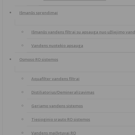
Išmanūs sprendimai
Išmanūs vandens filtrai su apsauga nuo užliejimo van
Vandens nuotekio apsauga
Osmoso RO sistemos
Aquafilter vandens filtrai
Distiliatorius/Demineralizavimas
Geriamo vandens sistemos
Tiesioginio srauto RO sistemos
Vandens maišytuvai RO