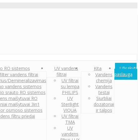
o RO sistemos
UV vandens
Kita
Užsakyti
filtrai
paslaugą
ilter vandens filtrai
Vandens
orius/Demineralizavimas
UV filtrai
chemija
o vandens sistemos
su lempa
Vandens
nio srauto RO sistemos
PHILIPS
testai
ens maišytuvai RO
UV
Siurbliai
iniai maišytuvai 3in1
Sterilight
dozatoriai
or osmoso sistemos
VIQUA
ir talpos
dens filtru priedai
UV filtrai
TMA
UV
vandens
filtrai LUX