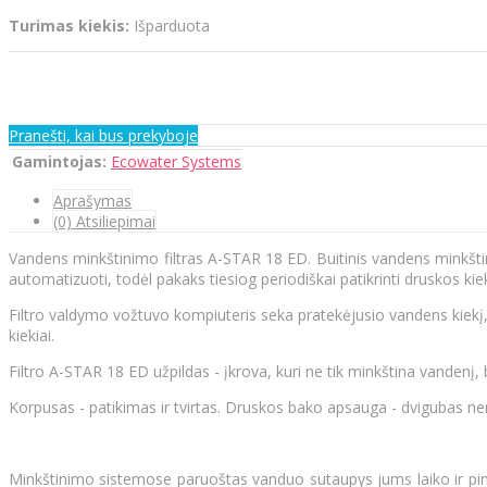
Turimas kiekis:
Išparduota
Pranešti, kai bus prekyboje
Gamintojas:
Ecowater Systems
Aprašymas
(0) Atsiliepimai
Vandens minkštinimo filtras A-STAR 18 ED. Buitinis vandens minkštin
automatizuoti, todėl pakaks tiesiog periodiškai patikrinti druskos kiek
Filtro valdymo vožtuvo kompiuteris seka pratekėjusio vandens kiek
kiekiai.
Filtro A-STAR 18 ED užpildas - įkrova, kuri ne tik minkština vandenį, be
Korpusas - patikimas ir tvirtas. Druskos bako apsauga - dvigubas n
Minkštinimo sistemose paruoštas vanduo sutaupys jums laiko ir pinigų