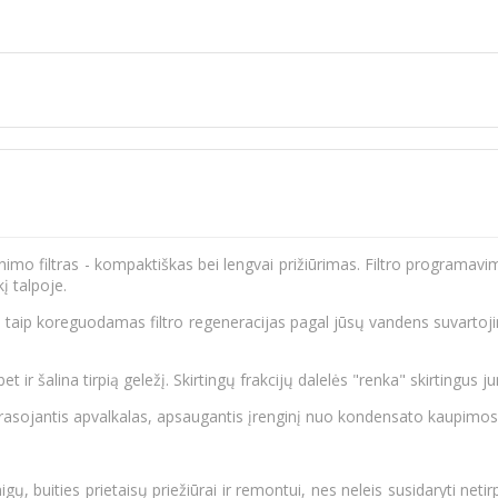
imo filtras - kompaktiškas bei lengvai prižiūrimas. Filtro programavim
į talpoje.
į, taip koreguodamas filtro regeneracijas pagal jūsų vandens suvarto
t ir šalina tirpią geležį. Skirtingų frakcijų dalelės "renka" skirtingus j
erasojantis apvalkalas, apsaugantis įrenginį nuo kondensato kaupimosi
, buities prietaisų priežiūrai ir remontui, nes neleis susidaryti net