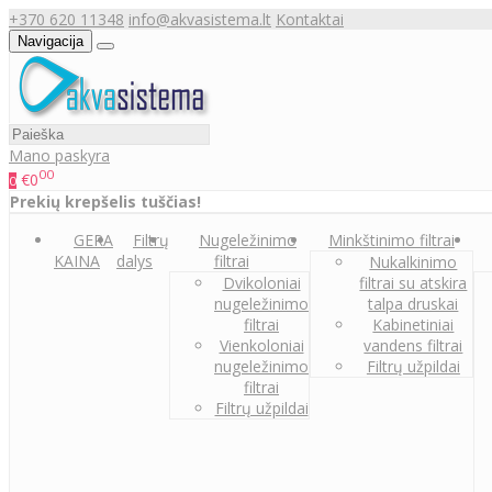
+370 620 11348
info@akvasistema.lt
Kontaktai
Navigacija
Mano paskyra
00
€0
0
Prekių krepšelis tuščias!
GERA
Filtrų
Nugeležinimo
Minkštinimo filtrai
KAINA
dalys
filtrai
Nukalkinimo
Dvikoloniai
filtrai su atskira
nugeležinimo
talpa druskai
filtrai
Kabinetiniai
Vienkoloniai
vandens filtrai
nugeležinimo
Filtrų užpildai
filtrai
Filtrų užpildai