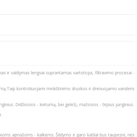
as ir valdymas lengvai suprantamas vartotojui, filtravimo procesai -
jimą.Taip kontroliuojami minkštinimo druskos ir drenuojamo vandens
unginius. Didžiosios - kietumą, bei geležį, mažosios - tirpius junginius.
.
irpioms apnašoms - kalkėms. Šildymo ir garo katilai bus taupesni, nes