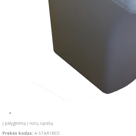
Į palyginimą
Į norų sąrašą
Prekės kodas:
A-STAR18ED