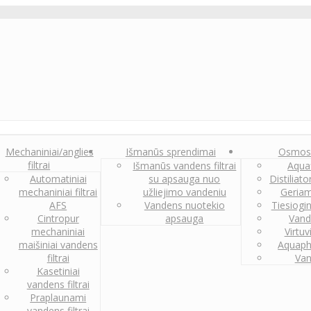
Mechaniniai/anglies
Išmanūs sprendimai
Osmos
filtrai
Išmanūs vandens filtrai
Aquaf
Automatiniai
su apsauga nuo
Distiliat
mechaniniai filtrai
užliejimo vandeniu
Geriam
AFS
Vandens nuotekio
Tiesiogi
Cintropur
apsauga
Vand
mechaniniai
Virtuv
maišiniai vandens
Aquaph
filtrai
Van
Kasetiniai
vandens filtrai
Praplaunami
vandens filtrai