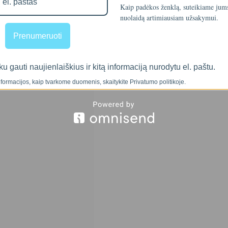
Kaip padėkos ženklą, suteikiame ju
nuolaidą artimiausiam užsakymui.
Prenumeruoti
ku gauti naujienlaiškius ir kitą informaciją nurodytu el. paštu.
formacijos, kaip tvarkome duomenis, skaitykite Privatumo politikoje.