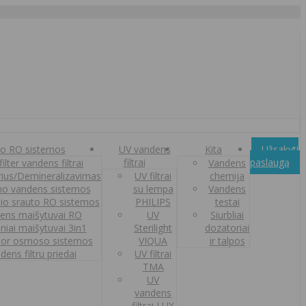
o RO sistemos
UV vandens
Kita
Užsakyti
filtrai
paslaugą
ilter vandens filtrai
Vandens
orius/Demineralizavimas
UV filtrai
chemija
o vandens sistemos
su lempa
Vandens
nio srauto RO sistemos
PHILIPS
testai
ens maišytuvai RO
UV
Siurbliai
iniai maišytuvai 3in1
Sterilight
dozatoriai
or osmoso sistemos
VIQUA
ir talpos
dens filtru priedai
UV filtrai
TMA
UV
vandens
filtrai LUX