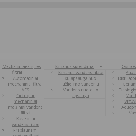
Mechaniniai/anglies
Išmanūs sprendimai
Osmos
filtrai
Išmanūs vandens filtrai
Aquaf
Automatiniai
su apsauga nuo
Distiliat
mechaniniai filtrai
užliejimo vandeniu
Geriam
AFS
Vandens nuotekio
Tiesiogi
Cintropur
apsauga
Vand
mechaniniai
Virtuv
maišiniai vandens
Aquaph
filtrai
Van
Kasetiniai
vandens filtrai
Praplaunami
vandens filtrai