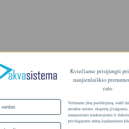
Kviečiame prisijungti pr
naujienlaiškio prenume
rato
Vertiname jūsų pasitikėjimą, todėl da
atrinktu turiniu: ekspertų įžvalgomis,
naujausiomis tendencijomis ir išskirt
privilegijomis mūsų lojaliausiems kli