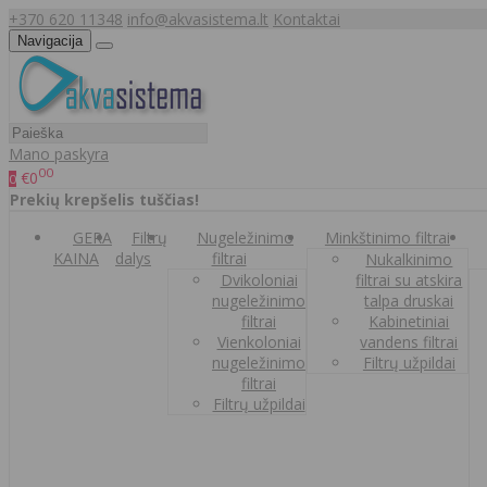
+370 620 11348
info@akvasistema.lt
Kontaktai
Navigacija
Mano paskyra
00
€0
0
Prekių krepšelis tuščias!
GERA
Filtrų
Nugeležinimo
Minkštinimo filtrai
KAINA
dalys
filtrai
Nukalkinimo
Dvikoloniai
filtrai su atskira
nugeležinimo
talpa druskai
filtrai
Kabinetiniai
Vienkoloniai
vandens filtrai
nugeležinimo
Filtrų užpildai
filtrai
Filtrų užpildai