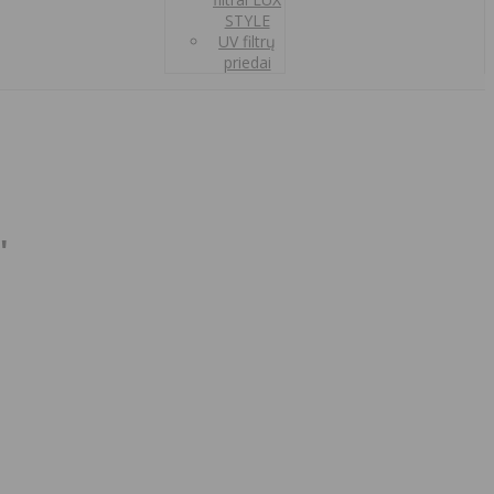
STYLE
UV filtrų
priedai
'