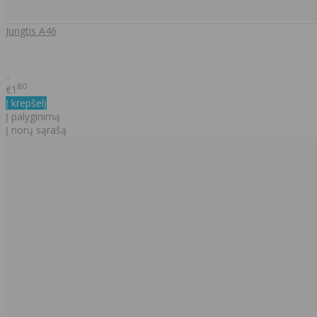
Jungtis A46
..
80
€1
Į krepšelį
Į palyginimą
Į norų sąrašą