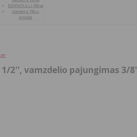
BERNOULLI filtrai
Vandens filtrų
priedai
/8''
s 1/2'', vamzdelio pajungimas 3/8'