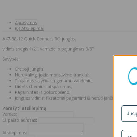
Aprašymas
(0) Atsiliepimai
A47-38-12 Quick-Connect RO jungtis.
vidinis sriegis 1/2'', vamzdelio pajungimas 3/8''
Savybės:
Greitoji jungtis;
Nereikalingi jokie montavimo įrankiai;
Tinkamas sąlyčiui su geriamu vandeniu;
Didelis cheminis atsparumas;
Pagamintas iš polipropileno;
Jungties vidiniai fiksatoriai pagaminti iš nerūdijančio plieno;
Parašyti atsiliepimą
Vardas:
El. pašto adresas:
Atsiliepimas: