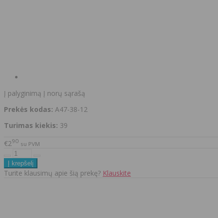
Į palyginimą
Į norų sąrašą
Prekės kodas:
A47-38-12
Turimas kiekis:
39
90
€2
su PVM
Turite klausimų apie šią prekę?
Klauskite