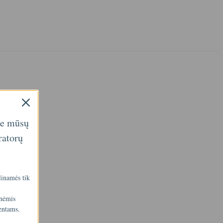
ie mūsų
ratorų
linamės tik
inėmis
entams.