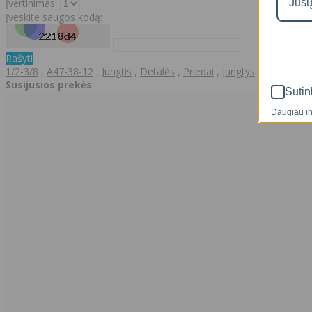
Įvertinimas:
Įveskite saugos kodą:
Rašyti
1/2-3/8
,
A47-38-12
,
Jungtis
,
Detalės
,
Priedai
,
Jungtys
Susijusios prekės
Sutin
Daugiau in