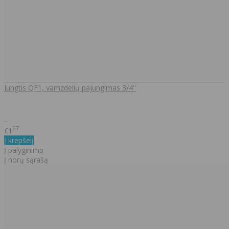
Jungtis QF1, vamzdelių pajungimas 3/4''
..
67
€1
Į krepšelį
Į palyginimą
Į norų sąrašą