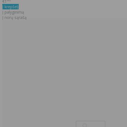
€1
Į krepšelį
Į palyginimą
Į norų sąrašą