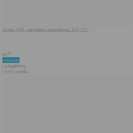
Jungtis QF6, vamzdelių pajungimas 3/4''-1/2''
..
25
€2
Į krepšelį
Į palyginimą
Į norų sąrašą