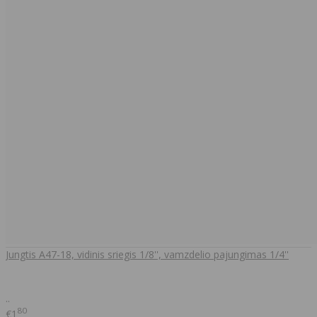
Jungtis A47-18, vidinis sriegis 1/8'', vamzdelio pajungimas 1/4''
..
80
€1