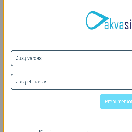
Prenumeruot