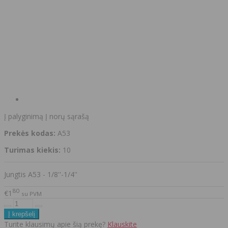
Į palyginimą
Į norų sąrašą
Prekės kodas:
A53
Turimas kiekis:
10
Jungtis A53 - 1/8''-1/4''
80
€1
su PVM
Turite klausimų apie šią prekę?
Klauskite