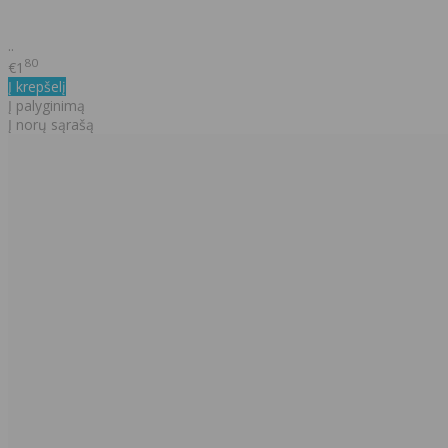
..
80
€1
Į krepšelį
Į palyginimą
Į norų sąrašą