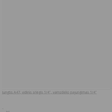
Jungtis A47, vidinis sriegis 1/4'', vamzdelio pajungimas 1/4''
..
80