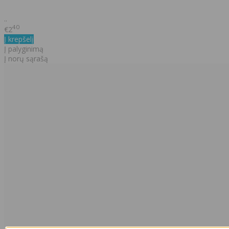
..
40
€2
Į krepšelį
Į palyginimą
Į norų sąrašą