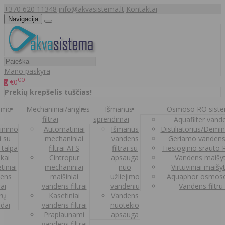
+370 620 11348
info@akvasistema.lt
Kontaktai
Navigacija
Mano paskyra
00
€0
0
Prekių krepšelis tuščias!
nimo
Mechaniniai/anglies
Išmanūs
Osmoso RO sist
filtrai
sprendimai
Aquafilter vanden
inimo
Automatiniai
Išmanūs
Distiliatorius/Demi
ai su
mechaniniai
vandens
Geriamo vandens
 talpa
filtrai AFS
filtrai su
Tiesioginio srauto
kai
Cintropur
apsauga
Vandens maišy
tiniai
mechaniniai
nuo
Virtuviniai maišy
ens
maišiniai
užliejimo
Aquaphor osmoso
rai
vandens filtrai
vandeniu
Vandens filtru
trų
Kasetiniai
Vandens
ldai
vandens filtrai
nuotekio
Praplaunami
apsauga
vandens filtrai