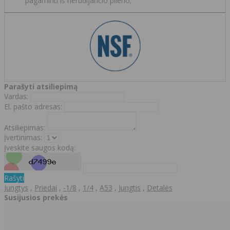
pagaminti iš nerūdijančio plieno;
Parašyti atsiliepimą
Vardas:
El. pašto adresas:
Atsiliepimas:
Įvertinimas:
Įveskite saugos kodą:
Rašyti
Jungtys
,
Priedai
,
-1/8
,
1/4
,
A53
,
Jungtis
,
Detalės
Susijusios prekės