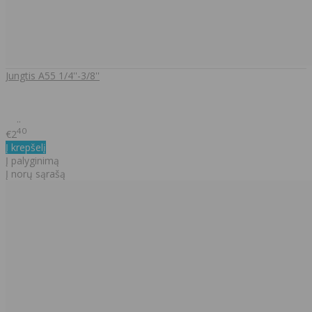
Jungtis A55 1/4''-3/8''
..
40
€2
Į krepšelį
Į palyginimą
Į norų sąrašą