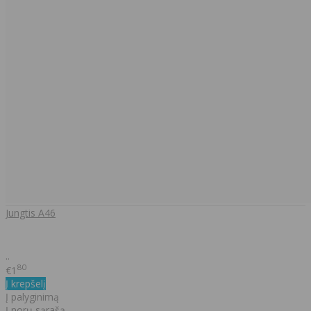
Jungtis A46
..
80
€1
Į krepšelį
Į palyginimą
Į norų sąrašą