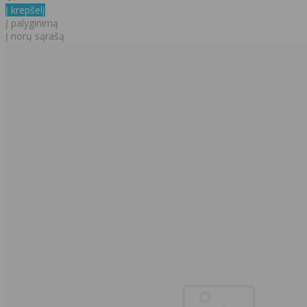
Į krepšelį
Į palyginimą
Į norų sąrašą