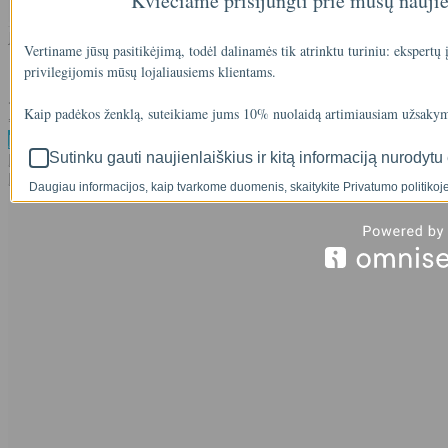
Kviečiame prisijungti prie mūsų nauji
Jungtis A47-38-12, vidinis sriegis 1/2'', vamzdelio pajungimas 3/8''
Vertiname jūsų pasitikėjimą, todėl dalinamės tik atrinktu turiniu: ekspertų
privilegijomis mūsų lojaliausiems klientams.
..
Kaip padėkos ženklą, suteikiame jums 10% nuolaidą artimiausiam užsakym
90
€2
Į krepšelį
Sutinku gauti naujienlaiškius ir kitą informaciją nurodytu 
Į palyginimą
Į norų sąrašą
Daugiau informacijos, kaip tvarkome duomenis, skaitykite Privatumo politikoje