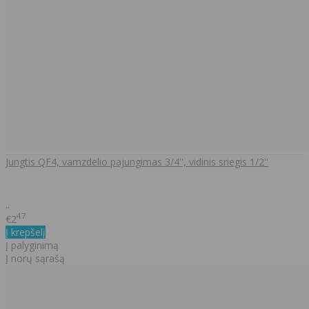
Jungtis QF4, vamzdelio pajungimas 3/4'', vidinis sriegis 1/2''
..
47
€2
Į krepšelį
Į palyginimą
Į norų sąrašą