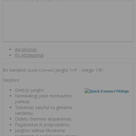
Aprašymas
(0) Atsiliepimai
Ro kampinė
jungtis 1/4'' - sriegis 1/8''.
Quick-Connect
Savybės:
Greitoji jungtis;
Nereikalingi jokie montavimo
įrankiai;
Tinkamas sąlyčiui su geriamu
vandeniu;
Didelis cheminis atsparumas;
Pagamintas iš polipropileno;
Jungties vidiniai fiksatoriai