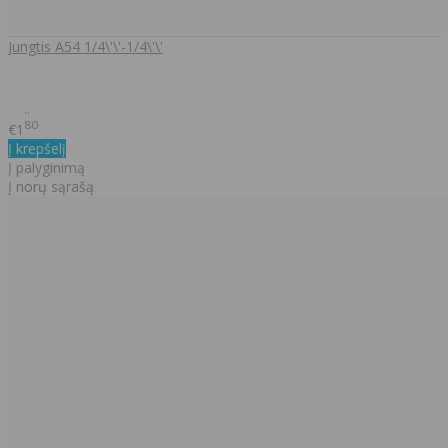
Jungtis A54 1/4\'\'-1/4\'\'
..
80
€1
Į krepšelį
Į palyginimą
Į norų sąrašą