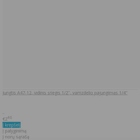
Jungtis A47-12, vidinis sriegis 1/2'', vamzdelio pajungimas 1/4''
..
40
€2
Į krepšelį
Į palyginimą
Į norų sąrašą