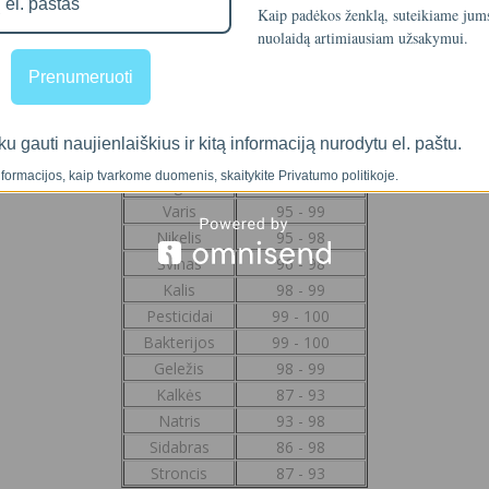
Elementas
Išvalymas %
Kaip padėkos ženklą, suteikiame ju
Aliuminis
88 - 99
nuolaidą artimiausiam užsakymui.
Amoniakas
86 -92
Prenumeruoti
Chromas
96 -98
Cianidas
92 -98
Cinkas
94 - 97
ku gauti naujienlaiškius ir kitą informaciją nurodytu el. paštu.
Kadmis
98 - 99
formacijos, kaip tvarkome duomenis, skaitykite Privatumo politikoje.
Manganas
96 - 98
Varis
95 - 99
Nikelis
95 - 98
Švinas
96 - 98
Kalis
98 - 99
Pesticidai
99 - 100
Bakterijos
99 - 100
Geležis
98 - 99
Kalkės
87 - 93
Natris
93 - 98
Sidabras
86 - 98
Stroncis
87 - 93