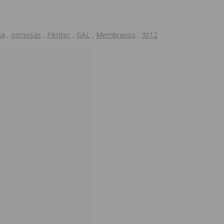
na
,
osmosas
,
Filmtec
,
GAL
,
Membranos
,
3012