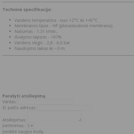
Techninė specifikacija:
o
o
Vandens temperatūra - nuo +2
C iki +45
C
Membranos tipas - HP (plonasluoksnė membrana);
Našumas - 1.31 l/min.;
Išvalymo laipsnis - >97%
Vandens slėgis - 2,8 - 6,0 bar
Naudojimo laikas iki ~3 m.
Parašyti atsiliepimą
Vardas:
El. pašto adresas:
Atsiliepimas:
Įvertinimas:
Įveskite saugos kodą: