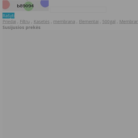
Rašyti
Priedai
,
Filtrų
,
Kasetės
,
membrana
,
Elementai
,
500gal
,
Membra
Susijusios prekės