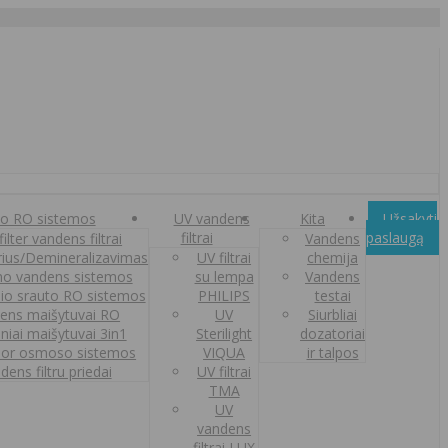
o RO sistemos
UV vandens
Kita
Užsakyti
filtrai
paslaugą
ilter vandens filtrai
Vandens
orius/Demineralizavimas
UV filtrai
chemija
o vandens sistemos
su lempa
Vandens
nio srauto RO sistemos
PHILIPS
testai
ens maišytuvai RO
UV
Siurbliai
iniai maišytuvai 3in1
Sterilight
dozatoriai
or osmoso sistemos
VIQUA
ir talpos
dens filtru priedai
UV filtrai
TMA
UV
vandens
filtrai LUX