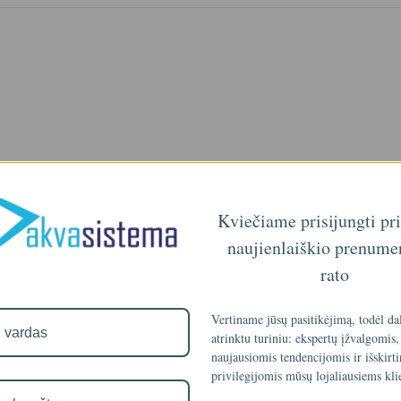
Kviečiame prisijungti pr
naujienlaiškio prenume
rato
branos technologija ir automatizuotas veikimas leidžia šiam elementu
Vertiname jūsų pasitikėjimą, todėl da
elementus, taip pat sulaiko 97 - 98% visų vandenyje esačių druskų.
atrinktu turiniu: ekspertų įžvalgomis,
.
naujausiomis tendencijomis ir išskirt
privilegijomis mūsų lojaliausiems kli
Teršalų išvalymas % (procentais)