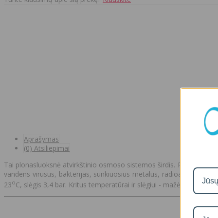
Aprašymas
(0) Atsiliepimai
Tai plonasluoksnė atvirkštinio osmoso sistemos širdis. Pažangi mem
vandens virusus, bakterijas, sunkiuosius metalus, radioaktyvius 
o
23
C, slėgis 3,4 bar. Kritus temperatūrai ir slėgiui - mažėja našumas