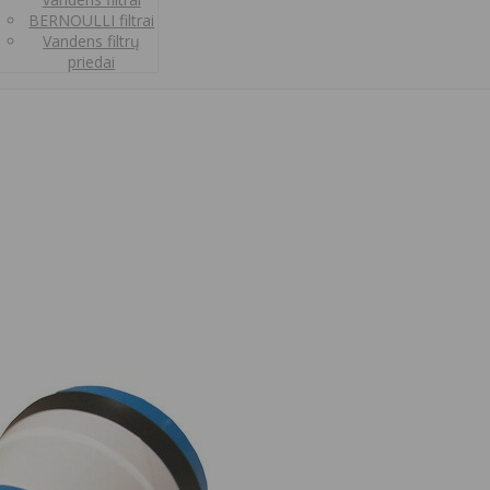
BERNOULLI filtrai
Vandens filtrų
priedai