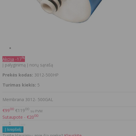
%
Akcija
-17
Į palyginimą
Į norų sąrašą
Prekės kodas:
3012-500HP
Turimas kiekis:
5
Membrana 3012- 500GAL
00
00
€99
€119
su PVM
00
Sutaupote - €20
Turite klausimų apie šią prekę?
Klauskite