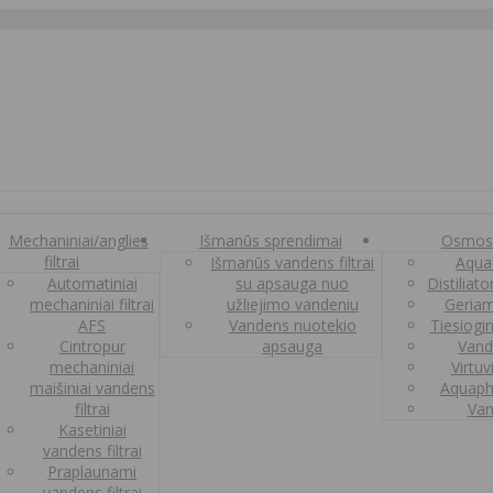
Mechaniniai/anglies
Išmanūs sprendimai
Osmos
filtrai
Išmanūs vandens filtrai
Aquaf
Automatiniai
su apsauga nuo
Distiliat
mechaniniai filtrai
užliejimo vandeniu
Geriam
AFS
Vandens nuotekio
Tiesiogi
Cintropur
apsauga
Vand
mechaniniai
Virtuv
maišiniai vandens
Aquaph
filtrai
Van
Kasetiniai
vandens filtrai
Praplaunami
vandens filtrai