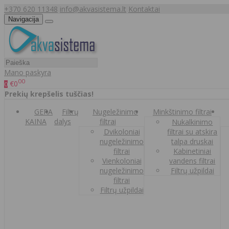
+370 620 11348
info@akvasistema.lt
Kontaktai
Navigacija
Mano paskyra
00
€0
0
Prekių krepšelis tuščias!
GERA
Filtrų
Nugeležinimo
Minkštinimo filtrai
KAINA
dalys
filtrai
Nukalkinimo
Dvikoloniai
filtrai su atskira
nugeležinimo
talpa druskai
filtrai
Kabinetiniai
Vienkoloniai
vandens filtrai
nugeležinimo
Filtrų užpildai
filtrai
Filtrų užpildai