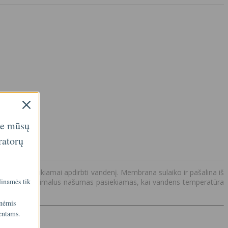
ie mūsų
ratorų
i nepertraukiamai apdirbti vandenį. Membrana sulaiko ir pašalina iš
linamės tik
 Membranos optimalus našumas pasiekiamas, kai vandens temperatūra
inėmis
entams.