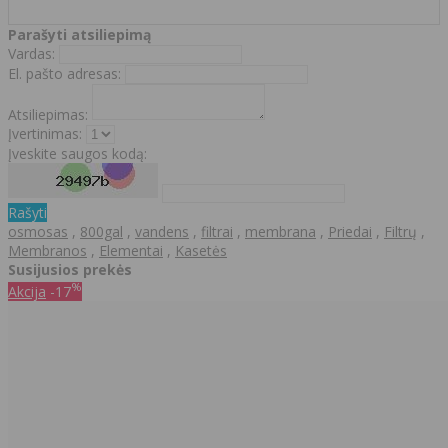
Parašyti atsiliepimą
Vardas:
El. pašto adresas:
Atsiliepimas:
Įvertinimas:
Įveskite saugos kodą:
Rašyti
osmosas
,
800gal
,
vandens
,
filtrai
,
membrana
,
Priedai
,
Filtrų
,
Membranos
,
Elementai
,
Kasetės
Susijusios prekės
%
Akcija
-17