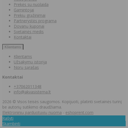
Prekės su nuolaida
Gamintojai
Prekių grąžinimai
Partnerystės programa
Dovanų kuponai
Svetainės medis
Kontaktai
Klientams
Klientams
Užsakymų istorija
Norų sąrašas
Kontaktai
+37062011348
info@akvasistema.lt
2026 © Visos teisės saugomos. Kopijuoti, platinti svetainės turinį
be autorių sutikimo draudžiama.
Elektroninių parduotuvių nuoma
-
eshoprent.com
Rašyti
Skambinti