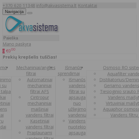
+370 620 11348
info@akvasistema.lt
Kontaktai
Navigacija
Mano paskyra
00
€0
0
Prekių krepšelis tuščias!
nimo
Mechaniniai/anglies
Išmanūs
Osmoso RO sist
filtrai
sprendimai
Aquafilter vanden
inimo
Automatiniai
Išmanūs
Distiliatorius/Demi
ai su
mechaniniai
vandens
Geriamo vandens
 talpa
filtrai AFS
filtrai su
Tiesioginio srauto
kai
Cintropur
apsauga
Vandens maišy
tiniai
mechaniniai
nuo
Virtuviniai maišy
ens
maišiniai
užliejimo
Aquaphor osmoso
rai
vandens filtrai
vandeniu
Vandens filtru
trų
Kasetiniai
Vandens
ldai
vandens filtrai
nuotekio
Praplaunami
apsauga
vandens filtrai