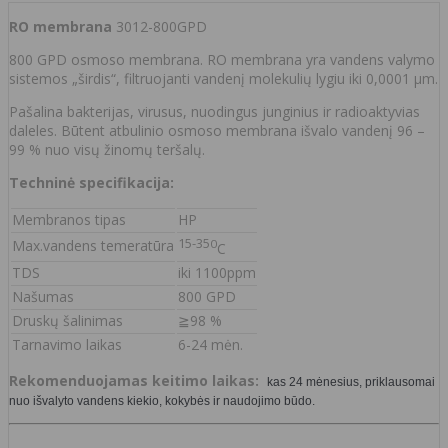
RO membrana
3012-800GPD
800 GPD osmoso membrana. RO membrana yra vandens valymo
sistemos „širdis“, filtruojanti vandenį molekulių lygiu iki 0,0001 µm.
Pašalina bakterijas, virusus, nuodingus junginius ir radioaktyvias
daleles. Būtent atbulinio osmoso membrana išvalo vandenį 96 –
99 % nuo visų žinomų teršalų.
Techninė specifikacija:
Membranos tipas
HP
15-35
Max.vandens temeratūra
0
C
TDS
iki 1100ppm
Našumas
800 GPD
Druskų šalinimas
≧98 %
Tarnavimo laikas
6-24 mėn.
Rekomenduojamas keitimo laikas:
kas 24 mėnesius, priklausomai
nuo išvalyto vandens kiekio, kokybės ir naudojimo būdo.