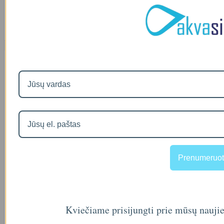
00
00
€118
€138
Naujausios prekės
Visos prekės
Filtro andėklas
00
€35
Prenumeruot
A46-12
90
€2
Kviečiame prisijungti prie mūsų nauji