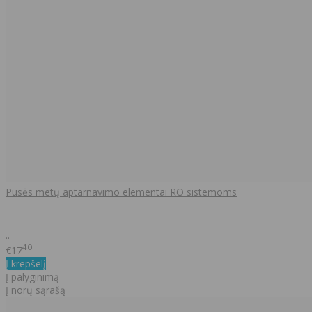
Pusės metų aptarnavimo elementai RO sistemoms
..
40
€17
Į krepšelį
Į palyginimą
Į norų sąrašą