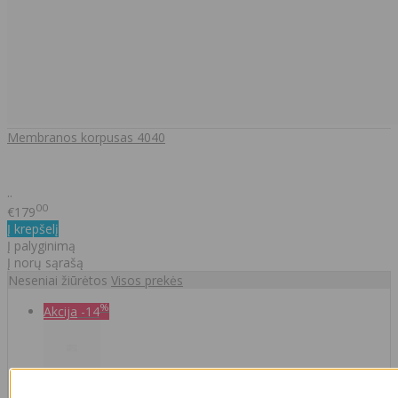
Membranos korpusas 4040
..
00
€179
Į krepšelį
Į palyginimą
Į norų sąrašą
Neseniai žiūrėtos
Visos prekės
%
Akcija
-14
Osmsoso membrana 3012-800GPD