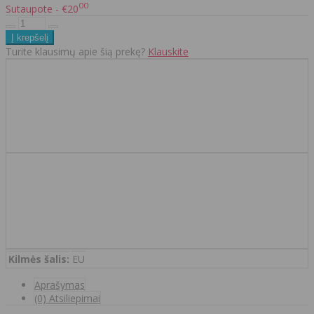
00
Sutaupote - €20
Turite klausimų apie šią prekę?
Klauskite
Kilmės šalis:
EU
Aprašymas
(0) Atsiliepimai