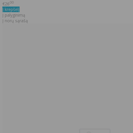
00
€26
Į krepšelį
Į palyginimą
Į norų sąrašą