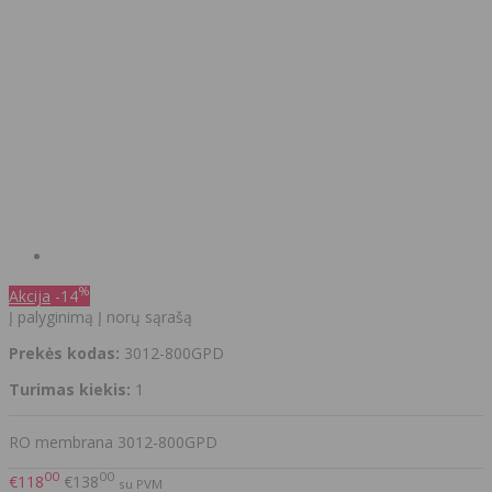
%
Akcija
-14
Į palyginimą
Į norų sąrašą
Prekės kodas:
3012-800GPD
Turimas kiekis:
1
RO membrana 3012-800GPD
00
00
€118
€138
su PVM