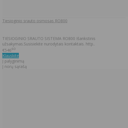
Tiesioginio srauto osmosas RO800
TIESIOGINIO SRAUTO SISTEMA RO800 Išankstinis
užsakymas.Susisiekite nurodytais kontaktais. http..
60
€546
Klauskite
Į palyginimą
Į norų sąrašą