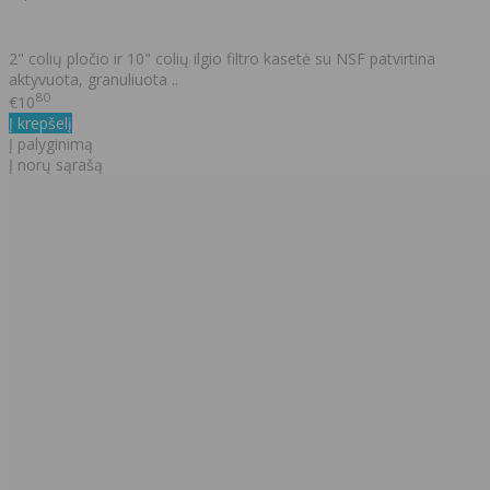
2" colių pločio ir 10" colių ilgio filtro kasetė su NSF patvirtina
aktyvuota, granuliuota ..
80
€10
Į krepšelį
Į palyginimą
Į norų sąrašą