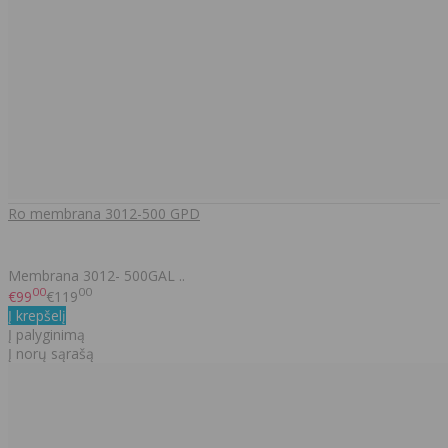
Ro membrana 3012-500 GPD
Membrana 3012- 500GAL ..
00
00
€99
€119
Į krepšelį
Į palyginimą
Į norų sąrašą