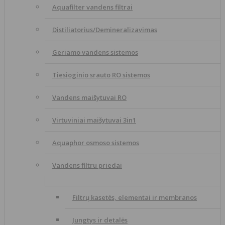
Aquafilter vandens filtrai
Distiliatorius/Demineralizavimas
Geriamo vandens sistemos
Tiesioginio srauto RO sistemos
Vandens maišytuvai RO
Virtuviniai maišytuvai 3in1
Aquaphor osmoso sistemos
Vandens filtru priedai
Filtrų kasetės, elementai ir membranos
Jungtys ir detalės