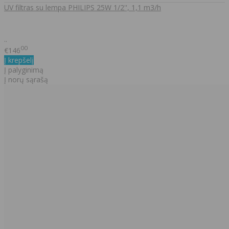
UV filtras su lempa PHILIPS 25W 1/2'', 1,1 m3/h
..
00
€146
Į krepšelį
Į palyginimą
Į norų sąrašą