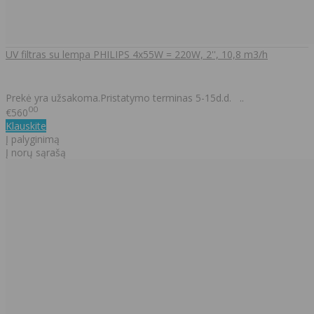
UV filtras su lempa PHILIPS 4x55W = 220W, 2'', 10,8 m3/h
Prekė yra užsakoma.Pristatymo terminas 5-15d.d. ..
00
€560
Klauskite
Į palyginimą
Į norų sąrašą