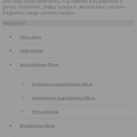
Jums būtų visada prieinamos, o jų keitimas būtų paprastas ir
greitas. Pasitikėkite „Philips“ kokybe ir „Akvasistema“ patirtimi –
mėgaukitės saugiu vandeniu kasdien.
Kategorijos
Filtrų dalys
GERA KAINA
Nugeležinimo filtrai
Dvikoloniai nugeležinimo filtrai
Vienkoloniai nugeležinimo filtrai
Filtrų užpildai
Minkštinimo filtrai