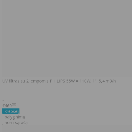
UV filtras su 2 lempomis PHILIPS 55W = 110W; 1''; 5,4 m3/h
..
00
€469
Į krepšelį
Į palyginimą
Į norų sąrašą