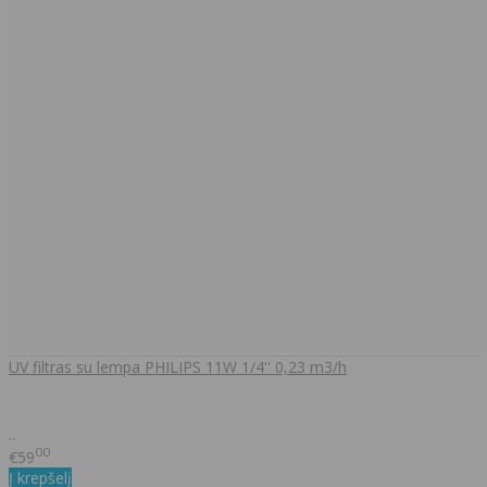
UV filtras su lempa PHILIPS 11W 1/4'' 0,23 m3/h
..
00
€59
Į krepšelį