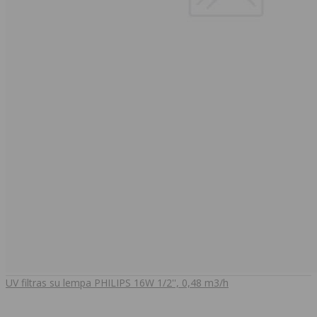
UV filtras su lempa PHILIPS 16W 1/2'', 0,48 m3/h