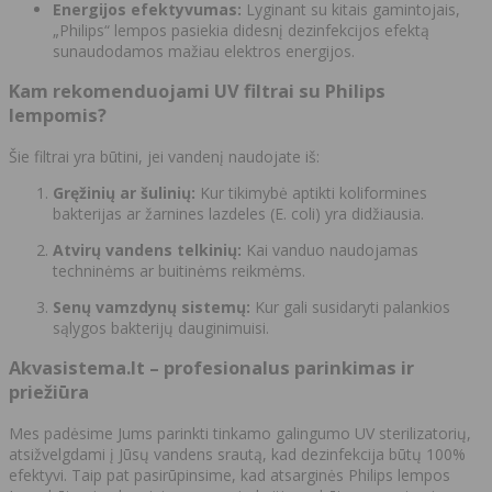
Energijos efektyvumas:
Lyginant su kitais gamintojais,
„Philips“ lempos pasiekia didesnį dezinfekcijos efektą
sunaudodamos mažiau elektros energijos.
Kam rekomenduojami UV filtrai su Philips
lempomis?
Šie filtrai yra būtini, jei vandenį naudojate iš:
Gręžinių ar šulinių:
Kur tikimybė aptikti koliformines
bakterijas ar žarnines lazdeles (E. coli) yra didžiausia.
Atvirų vandens telkinių:
Kai vanduo naudojamas
techninėms ar buitinėms reikmėms.
Senų vamzdynų sistemų:
Kur gali susidaryti palankios
sąlygos bakterijų dauginimuisi.
Akvasistema.lt – profesionalus parinkimas ir
priežiūra
Mes padėsime Jums parinkti tinkamo galingumo UV sterilizatorių,
atsižvelgdami į Jūsų vandens srautą, kad dezinfekcija būtų 100%
efektyvi. Taip pat pasirūpinsime, kad atsarginės Philips lempos