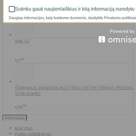
Sutinku gauti naujienlaiškius ir kitą informaciją nurodytu 
00
€35
Daugiau informacijos, kaip tvarkome duomenis, skaitykite Privatumo politikoje
A46-12
90
€2
IŠMANAUS VANDENS NUOTĖKIO DETEKTORIAUS PRIEDAS
SOM GUARD
00
€36
Informacija
Apie mus
Prekių pristatymas