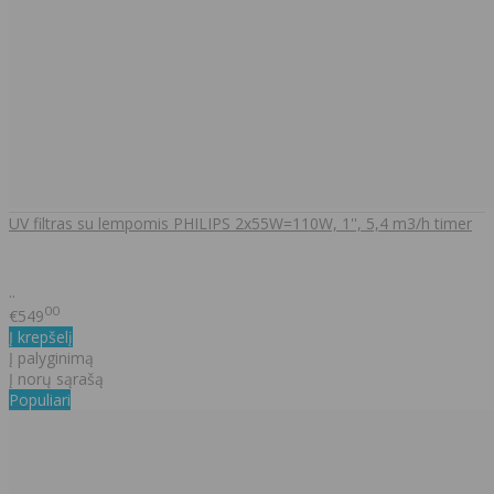
UV filtras su lempomis PHILIPS 2x55W=110W, 1'', 5,4 m3/h timer
..
00
€549
Į krepšelį
Į palyginimą
Į norų sąrašą
Populiari