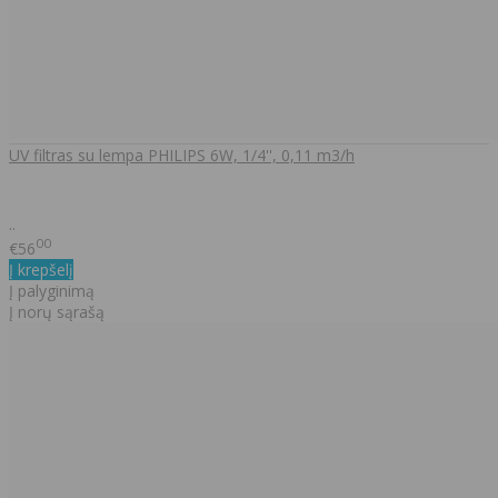
UV filtras su lempa PHILIPS 6W, 1/4'', 0,11 m3/h
..
00
€56
Į krepšelį
Į palyginimą
Į norų sąrašą