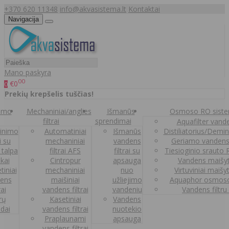
+370 620 11348
info@akvasistema.lt
Kontaktai
Navigacija
Mano paskyra
00
€0
0
Prekių krepšelis tuščias!
nimo
Mechaniniai/anglies
Išmanūs
Osmoso RO sist
filtrai
sprendimai
Aquafilter vanden
inimo
Automatiniai
Išmanūs
Distiliatorius/Demi
ai su
mechaniniai
vandens
Geriamo vandens
 talpa
filtrai AFS
filtrai su
Tiesioginio srauto
kai
Cintropur
apsauga
Vandens maišy
tiniai
mechaniniai
nuo
Virtuviniai maišy
ens
maišiniai
užliejimo
Aquaphor osmoso
rai
vandens filtrai
vandeniu
Vandens filtru
trų
Kasetiniai
Vandens
ldai
vandens filtrai
nuotekio
Praplaunami
apsauga
vandens filtrai