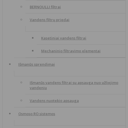
BERNOULLI filtrai
Vandens filtrų priedai
Kasetiniai vandens filtrai
Mechaninio filtravimo elementai
Išmanūs sprendimai
Išmanūs vandens filtrai su apsauga nuo užliejimo
vandeniu
Vandens nuotekio apsauga
Osmoso RO sistemos