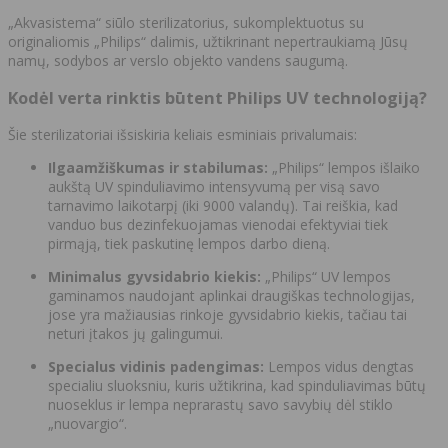
„Akvasistema“ siūlo sterilizatorius, sukomplektuotus su
originaliomis „Philips“ dalimis, užtikrinant nepertraukiamą Jūsų
namų, sodybos ar verslo objekto vandens saugumą.
Kodėl verta rinktis būtent Philips UV technologiją?
Šie sterilizatoriai išsiskiria keliais esminiais privalumais:
Ilgaamžiškumas ir stabilumas:
„Philips“ lempos išlaiko
aukštą UV spinduliavimo intensyvumą per visą savo
tarnavimo laikotarpį (iki 9000 valandų). Tai reiškia, kad
vanduo bus dezinfekuojamas vienodai efektyviai tiek
pirmąją, tiek paskutinę lempos darbo dieną.
Minimalus gyvsidabrio kiekis:
„Philips“ UV lempos
gaminamos naudojant aplinkai draugiškas technologijas,
jose yra mažiausias rinkoje gyvsidabrio kiekis, tačiau tai
neturi įtakos jų galingumui.
Specialus vidinis padengimas:
Lempos vidus dengtas
specialiu sluoksniu, kuris užtikrina, kad spinduliavimas būtų
nuoseklus ir lempa neprarastų savo savybių dėl stiklo
„nuovargio“.