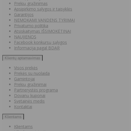
Prekių grąžinimas
Apsipirkimo sąlygos ir taisyklės
Garantijos
NEMOKAMI VANDENS TYRIMAI
Privatumo politika
Atsiskaitymas IŠSIMOKĖTINAI
NAUJIENOS
Facebook konkursų sąlygos
Informacija pagal BDAR
Klientų aptarnavimas
Visos prekės
Prekės su nuolaida
Gamintojai
Prekių grąžinimai
Partnerystės programa
Dovanų kuponai
Svetainės medis
Kontaktai
Klientams
Klientams