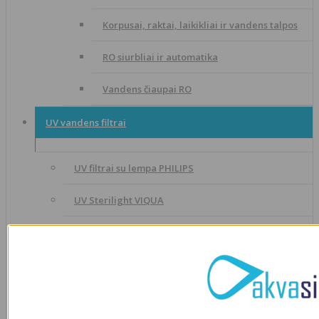
Korpusai, raktai, laikikliai ir vandens talpos
RO siurbliai ir automatika
Vandens čiaupai RO
UV vandens filtrai
UV filtrai su lempa PHILIPS
UV Sterilight VIQUA
UV filtrai TMA
UV vandens filtrai LUX STYLE
UV filtrų priedai