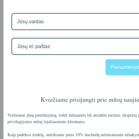
Kita
Vandens chemija
Vandens testai
Siurbliai dozatoriai ir talpos
Prenumeruot
Dozavimo siurbliai
Dozavimo talpos
Kviečiame prisijungti prie mūsų nauji
Naujausios prekės
Visos prekės
Vertiname jūsų pasitikėjimą, todėl dalinamės tik atrinktu turiniu: ekspertų
privilegijomis mūsų lojaliausiems klientams.
Filtro andėklas
Kaip padėkos ženklą, suteikiame jums 10% nuolaidą artimiausiam užsakym