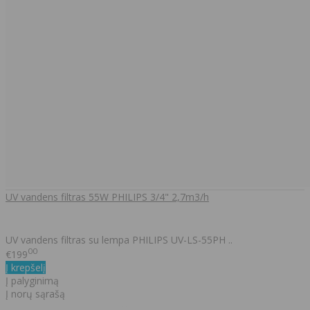
UV vandens filtras 55W PHILIPS 3/4" 2,7m3/h
UV vandens filtras su lempa PHILIPS UV-LS-55PH ..
00
€199
Į krepšelį
Į palyginimą
Į norų sąrašą