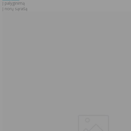
Į palyginimą
Į norų sąrašą