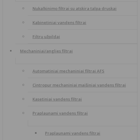
Nukalkinimo filtrai su atskira talpa druskai
Kabinetiniai vandens filtrai
Filtrų užpildai
Mechaniniai/anglies filtrai
Automatiniai mechaniniai filtrai AFS
Cintropur mechaniniai maišiniai vandens filtrai
Kasetiniai vandens filtrai
Praplaunami vandens filtrai
Praplaunami vandens filtrai