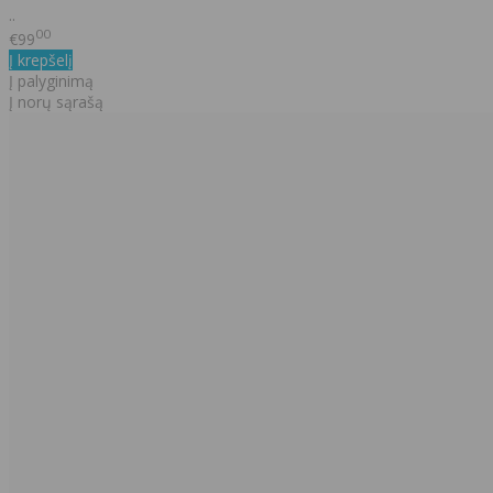
..
00
€99
Į krepšelį
Į palyginimą
Į norų sąrašą