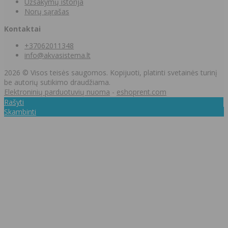
Užsakymų istorija
Norų sąrašas
Kontaktai
+37062011348
info@akvasistema.lt
2026 © Visos teisės saugomos. Kopijuoti, platinti svetainės turinį
be autorių sutikimo draudžiama.
Elektroninių parduotuvių nuoma
-
eshoprent.com
Rašyti
Skambinti