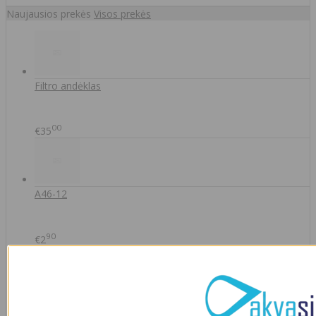
Naujausios prekės
Visos prekės
Filtro andėklas
00
€35
A46-12
90
€2
IŠMANAUS VANDENS NUOTĖKIO DETEKTORIAUS PRIEDAS
SOM GUARD