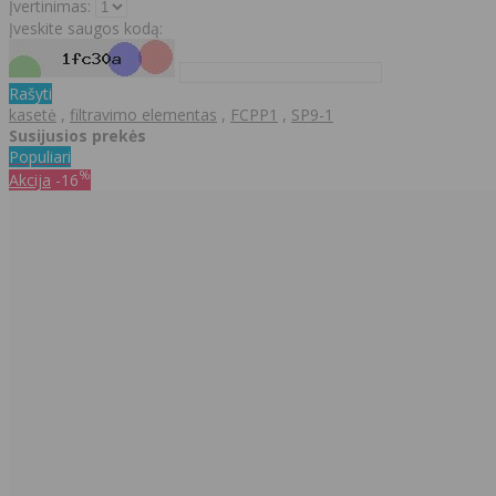
Įvertinimas:
Įveskite saugos kodą:
Rašyti
kasetė
,
filtravimo elementas
,
FCPP1
,
SP9-1
Susijusios prekės
Populiari
%
Akcija
-16