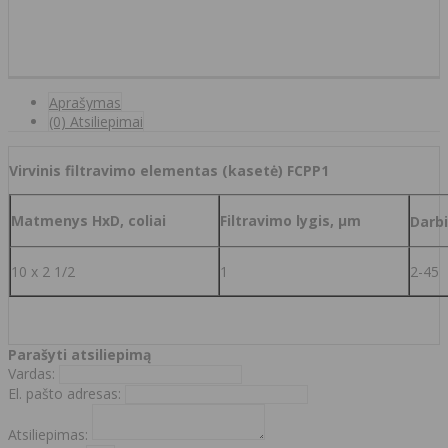
Aprašymas
(0) Atsiliepimai
Virvinis filtravimo elementas (kasetė) FCPP1
Matmenys HxD, coliai
Filtravimo lygis, µm
Darb
10 x 2 1/2
1
2-45
Parašyti atsiliepimą
Vardas:
El. pašto adresas:
Atsiliepimas: