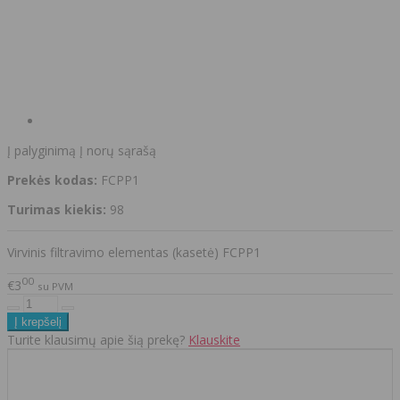
Į palyginimą
Į norų sąrašą
Prekės kodas:
FCPP1
Turimas kiekis:
98
Virvinis filtravimo elementas (kasetė) FCPP1
00
€3
su PVM
Turite klausimų apie šią prekę?
Klauskite