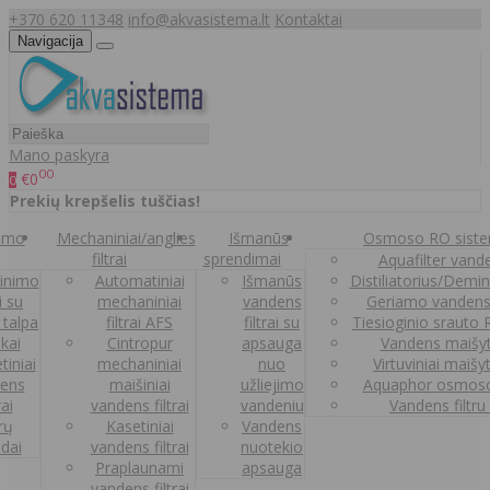
+370 620 11348
info@akvasistema.lt
Kontaktai
Navigacija
Mano paskyra
00
€0
0
Prekių krepšelis tuščias!
nimo
Mechaniniai/anglies
Išmanūs
Osmoso RO sist
filtrai
sprendimai
Aquafilter vanden
inimo
Automatiniai
Išmanūs
Distiliatorius/Demi
ai su
mechaniniai
vandens
Geriamo vandens
 talpa
filtrai AFS
filtrai su
Tiesioginio srauto
kai
Cintropur
apsauga
Vandens maišy
tiniai
mechaniniai
nuo
Virtuviniai maišy
ens
maišiniai
užliejimo
Aquaphor osmoso
rai
vandens filtrai
vandeniu
Vandens filtru
trų
Kasetiniai
Vandens
ldai
vandens filtrai
nuotekio
Praplaunami
apsauga
vandens filtrai